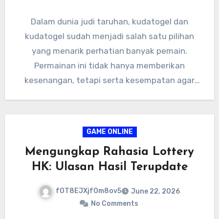
Dalam dunia judi taruhan, kudatogel dan
kudatogel sudah menjadi salah satu pilihan
yang menarik perhatian banyak pemain.
Permainan ini tidak hanya memberikan
kesenangan, tetapi serta kesempatan agar
mendapatkan kemenangan yang…
GAME ONLINE
Mengungkap Rahasia Lottery
HK: Ulasan Hasil Terupdate
fOT8EJXjf0m8ov5
June 22, 2026
No Comments