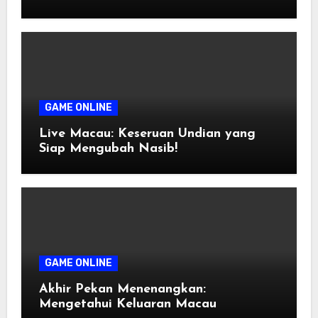
GAME ONLINE
Live Macau: Keseruan Undian yang
Siap Mengubah Nasib!
GAME ONLINE
Akhir Pekan Menenangkan:
Mengetahui Keluaran Macau