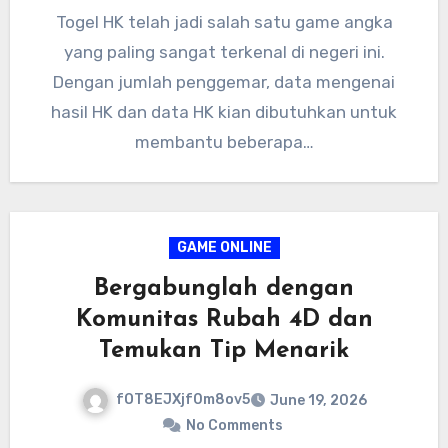
Togel HK telah jadi salah satu game angka
yang paling sangat terkenal di negeri ini.
Dengan jumlah penggemar, data mengenai
hasil HK dan data HK kian dibutuhkan untuk
membantu beberapa…
GAME ONLINE
Bergabunglah dengan
Komunitas Rubah 4D dan
Temukan Tip Menarik
fOT8EJXjf0m8ov5
June 19, 2026
No Comments