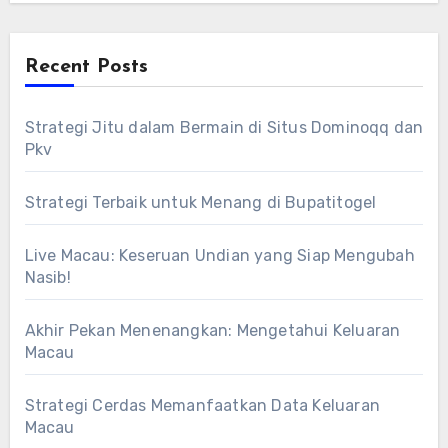
Recent Posts
Strategi Jitu dalam Bermain di Situs Dominoqq dan
Pkv
Strategi Terbaik untuk Menang di Bupatitogel
Live Macau: Keseruan Undian yang Siap Mengubah
Nasib!
Akhir Pekan Menenangkan: Mengetahui Keluaran
Macau
Strategi Cerdas Memanfaatkan Data Keluaran
Macau