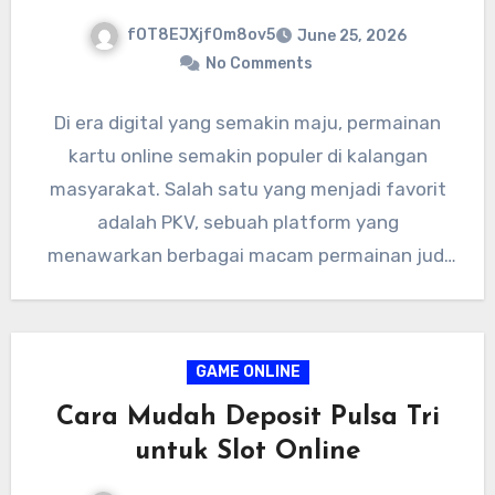
fOT8EJXjf0m8ov5
June 25, 2026
No Comments
Di era digital yang semakin maju, permainan
kartu online semakin populer di kalangan
masyarakat. Salah satu yang menjadi favorit
adalah PKV, sebuah platform yang
menawarkan berbagai macam permainan judi
online…
GAME ONLINE
Cara Mudah Deposit Pulsa Tri
untuk Slot Online