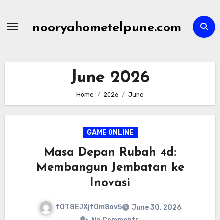
Skip
to
nooryahometelpune.com
content
June 2026
Home
2026
June
GAME ONLINE
Masa Depan Rubah 4d:
Membangun Jembatan ke
Inovasi
fOT8EJXjf0m8ov5
June 30, 2026
No Comments