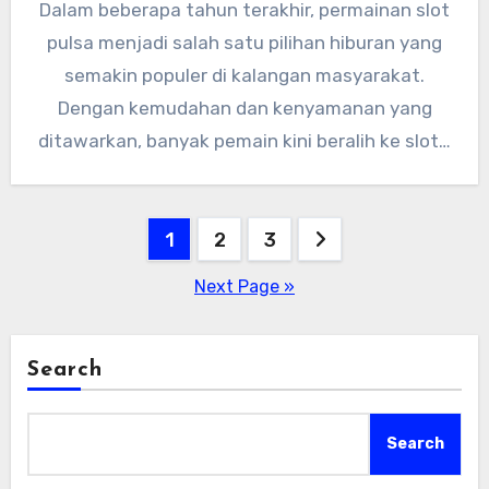
Dalam beberapa tahun terakhir, permainan slot
pulsa menjadi salah satu pilihan hiburan yang
semakin populer di kalangan masyarakat.
Dengan kemudahan dan kenyamanan yang
ditawarkan, banyak pemain kini beralih ke slot…
Posts
1
2
3
pagination
Next Page »
Search
Search