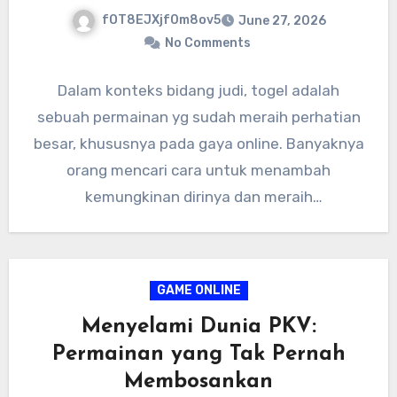
fOT8EJXjf0m8ov5
June 27, 2026
No Comments
Dalam konteks bidang judi, togel adalah
sebuah permainan yg sudah meraih perhatian
besar, khususnya pada gaya online. Banyaknya
orang mencari cara untuk menambah
kemungkinan dirinya dan meraih
keberuntungan. Seiring dengan…
GAME ONLINE
Menyelami Dunia PKV:
Permainan yang Tak Pernah
Membosankan