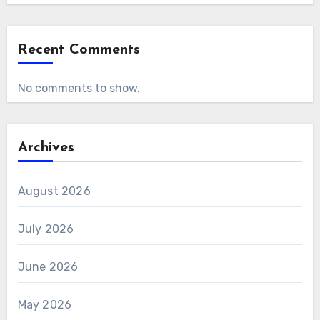
Recent Comments
No comments to show.
Archives
August 2026
July 2026
June 2026
May 2026