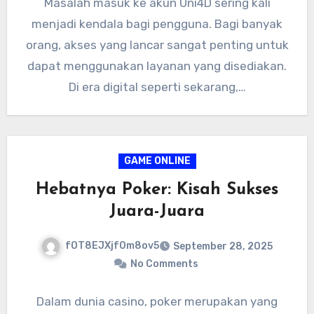
Masalah masuk ke akun Uni4D sering kali
menjadi kendala bagi pengguna. Bagi banyak
orang, akses yang lancar sangat penting untuk
dapat menggunakan layanan yang disediakan.
Di era digital seperti sekarang,…
GAME ONLINE
Hebatnya Poker: Kisah Sukses
Juara-Juara
fOT8EJXjf0m8ov5
September 28, 2025
No Comments
Dalam dunia casino, poker merupakan yang