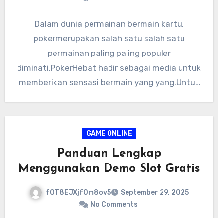
Dalam dunia permainan bermain kartu,
pokermerupakan salah satu salah satu
permainan paling paling populer
diminati.PokerHebat hadir sebagai media untuk
memberikan sensasi bermain yang yang.Untuk
kamu yang ingin ingin mencoba
keberuntungan…
GAME ONLINE
Panduan Lengkap
Menggunakan Demo Slot Gratis
fOT8EJXjf0m8ov5
September 29, 2025
No Comments