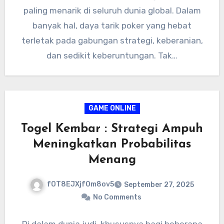
paling menarik di seluruh dunia global. Dalam
banyak hal, daya tarik poker yang hebat
terletak pada gabungan strategi, keberanian,
dan sedikit keberuntungan. Tak…
GAME ONLINE
Togel Kembar : Strategi Ampuh
Meningkatkan Probabilitas
Menang
fOT8EJXjf0m8ov5
September 27, 2025
No Comments
Di dalam dunia judi, khususnya bagi beberapa