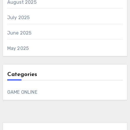
August 2025
July 2025
June 2025
May 2025
Categories
GAME ONLINE