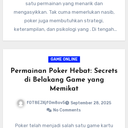
satu permainan yang menarik dan
mengasyikkan. Tak cuma memerlukan nasib,
poker juga membutuhkan strategi,
keterampilan, dan psikologi yang . Di tengah
banyak varian poker…
GAME ONLINE
Permainan Poker Hebat: Secrets
di Belakang Game yang
Memikat
fOT8EJXjf0m8ov5
September 28, 2025
No Comments
Poker telah menjadi salah satu game kartu