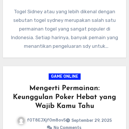
Togel Sidney atau yang lebih dikenal dengan
sebutan togel sydney merupakan salah satu
permainan togel yang sangat populer di
Indonesia. Setiap harinya, banyak pemain yang
menantikan pengeluaran sdy untuk
mengetahui…
GAME ONLINE
Mengerti Permainan:
Keunggulan Poker Hebat yang
Wajib Kamu Tahu
fOT8EJXjf0m8ov5
September 29, 2025
No Comments