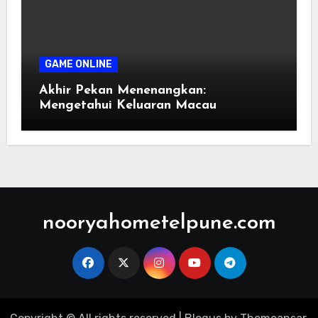
GAME ONLINE
Akhir Pekan Menenangkan:
Mengetahui Keluaran Macau
nooryahometelpune.com