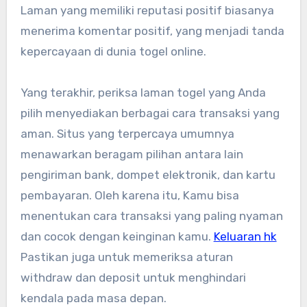
Laman yang memiliki reputasi positif biasanya
menerima komentar positif, yang menjadi tanda
kepercayaan di dunia togel online.
Yang terakhir, periksa laman togel yang Anda
pilih menyediakan berbagai cara transaksi yang
aman. Situs yang terpercaya umumnya
menawarkan beragam pilihan antara lain
pengiriman bank, dompet elektronik, dan kartu
pembayaran. Oleh karena itu, Kamu bisa
menentukan cara transaksi yang paling nyaman
dan cocok dengan keinginan kamu.
Keluaran hk
Pastikan juga untuk memeriksa aturan
withdraw dan deposit untuk menghindari
kendala pada masa depan.