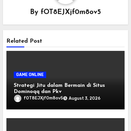
By
fOT8EJXjf0m8ov5
Related Post
GAME ONLINE
Strategi Jitu dalam Bermain di Situs
Dominoqq dan Pkv
fOT8EJXjf0m8ov5
August 3, 2026