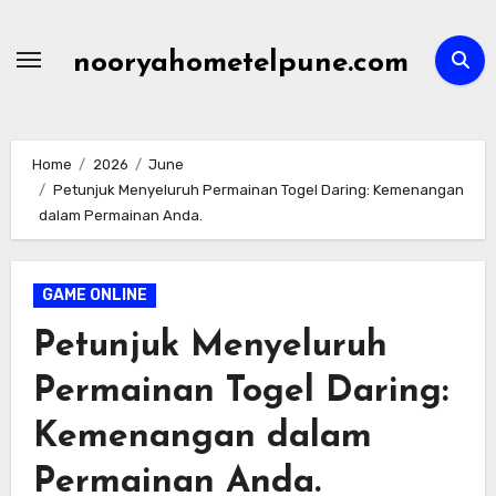
Skip
to
nooryahometelpune.com
content
Home
2026
June
Petunjuk Menyeluruh Permainan Togel Daring: Kemenangan
dalam Permainan Anda.
GAME ONLINE
Petunjuk Menyeluruh
Permainan Togel Daring:
Kemenangan dalam
Permainan Anda.