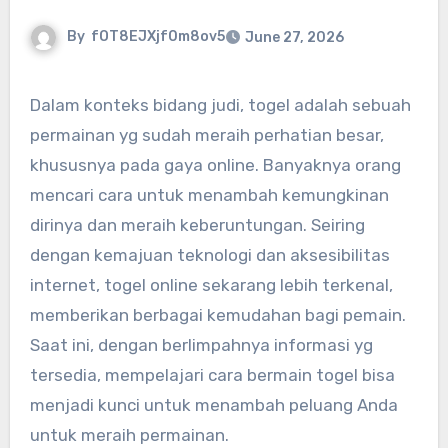
By
fOT8EJXjf0m8ov5
June 27, 2026
Dalam konteks bidang judi, togel adalah sebuah
permainan yg sudah meraih perhatian besar,
khususnya pada gaya online. Banyaknya orang
mencari cara untuk menambah kemungkinan
dirinya dan meraih keberuntungan. Seiring
dengan kemajuan teknologi dan aksesibilitas
internet, togel online sekarang lebih terkenal,
memberikan berbagai kemudahan bagi pemain.
Saat ini, dengan berlimpahnya informasi yg
tersedia, mempelajari cara bermain togel bisa
menjadi kunci untuk menambah peluang Anda
untuk meraih permainan.