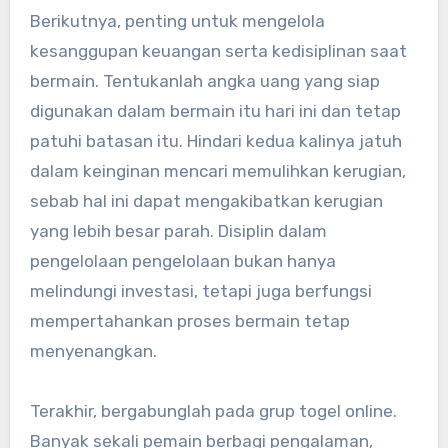
Berikutnya, penting untuk mengelola
kesanggupan keuangan serta kedisiplinan saat
bermain. Tentukanlah angka uang yang siap
digunakan dalam bermain itu hari ini dan tetap
patuhi batasan itu. Hindari kedua kalinya jatuh
dalam keinginan mencari memulihkan kerugian,
sebab hal ini dapat mengakibatkan kerugian
yang lebih besar parah. Disiplin dalam
pengelolaan pengelolaan bukan hanya
melindungi investasi, tetapi juga berfungsi
mempertahankan proses bermain tetap
menyenangkan.
Terakhir, bergabunglah pada grup togel online.
Banyak sekali pemain berbagi pengalaman,