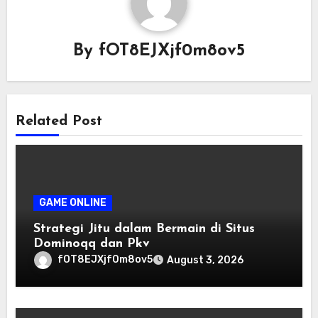
By
fOT8EJXjf0m8ov5
Related Post
GAME ONLINE
Strategi Jitu dalam Bermain di Situs
Dominoqq dan Pkv
fOT8EJXjf0m8ov5
August 3, 2026