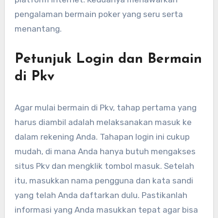
pengalaman bermain poker yang seru serta
menantang.
Petunjuk Login dan Bermain
di Pkv
Agar mulai bermain di Pkv, tahap pertama yang
harus diambil adalah melaksanakan masuk ke
dalam rekening Anda. Tahapan login ini cukup
mudah, di mana Anda hanya butuh mengakses
situs Pkv dan mengklik tombol masuk. Setelah
itu, masukkan nama pengguna dan kata sandi
yang telah Anda daftarkan dulu. Pastikanlah
informasi yang Anda masukkan tepat agar bisa