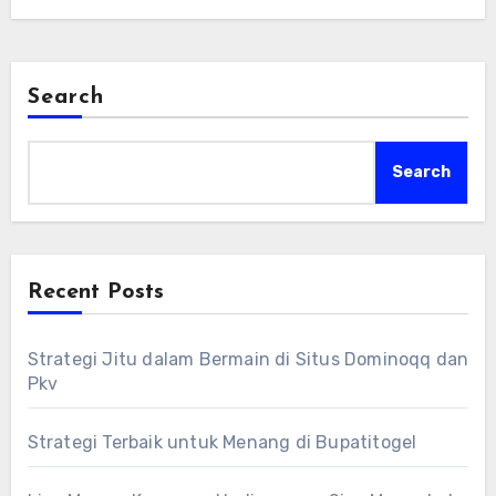
Search
Search
Recent Posts
Strategi Jitu dalam Bermain di Situs Dominoqq dan
Pkv
Strategi Terbaik untuk Menang di Bupatitogel