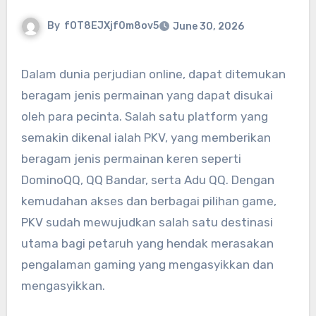
By
fOT8EJXjf0m8ov5
June 30, 2026
Dalam dunia perjudian online, dapat ditemukan
beragam jenis permainan yang dapat disukai
oleh para pecinta. Salah satu platform yang
semakin dikenal ialah PKV, yang memberikan
beragam jenis permainan keren seperti
DominoQQ, QQ Bandar, serta Adu QQ. Dengan
kemudahan akses dan berbagai pilihan game,
PKV sudah mewujudkan salah satu destinasi
utama bagi petaruh yang hendak merasakan
pengalaman gaming yang mengasyikkan dan
mengasyikkan.