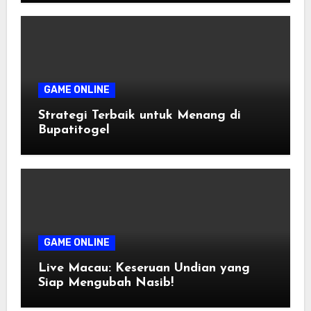
GAME ONLINE
Strategi Terbaik untuk Menang di
Bupatitogel
GAME ONLINE
Live Macau: Keseruan Undian yang
Siap Mengubah Nasib!