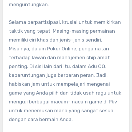
menguntungkan.
Selama berpartisipasi, krusial untuk memikirkan
taktik yang tepat. Masing-masing permainan
memiliki ciri khas dan jenis-jenis sendiri.
Misalnya, dalam Poker Online, pengamatan
terhadap lawan dan manajemen chip amat
penting. Di sisi lain dari itu, dalam Adu QQ,
keberuntungan juga berperan peran. Jadi,
habiskan jam untuk mempelajari mengenai
game yang Anda pilih dan tidak usah ragu untuk
menguji berbagai macam-macam game di Pkv
untuk menemukan mana yang sangat sesuai
dengan cara bermain Anda.