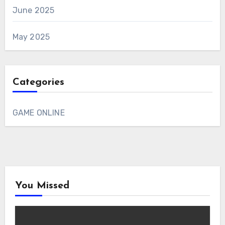
June 2025
May 2025
Categories
GAME ONLINE
You Missed