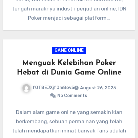
tengah maraknya industri perjudian online, IDN
Poker menjadi sebagai platform…
GAME ONLINE
Menguak Kelebihan Poker
Hebat di Dunia Game Online
fOT8EJXjf0m8ov5
August 26, 2025
No Comments
Dalam alam game online yang semakin kian
berkembang, sebuah permainan yang telah
telah mendapatkan minat banyak fans adalah