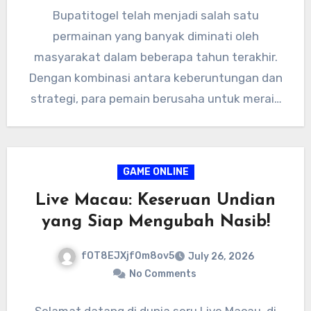
Bupatitogel telah menjadi salah satu
permainan yang banyak diminati oleh
masyarakat dalam beberapa tahun terakhir.
Dengan kombinasi antara keberuntungan dan
strategi, para pemain berusaha untuk meraih
kemenangan yang menjanjikan. Meski…
GAME ONLINE
Live Macau: Keseruan Undian
yang Siap Mengubah Nasib!
fOT8EJXjf0m8ov5
July 26, 2026
No Comments
Selamat datang di dunia seru Live Macau, di