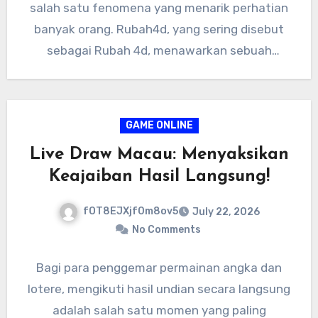
salah satu fenomena yang menarik perhatian
banyak orang. Rubah4d, yang sering disebut
sebagai Rubah 4d, menawarkan sebuah
pendekatan…
GAME ONLINE
Live Draw Macau: Menyaksikan
Keajaiban Hasil Langsung!
fOT8EJXjf0m8ov5
July 22, 2026
No Comments
Bagi para penggemar permainan angka dan
lotere, mengikuti hasil undian secara langsung
adalah salah satu momen yang paling