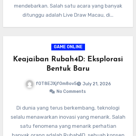
mendebarkan. Salah satu acara yang banyak
ditunggu adalah Live Draw Macau, di…
GAME ONLINE
Keajaiban Rubah4D: Eksplorasi
Bentuk Baru
fOT8EJXjf0m8ov5
July 21, 2026
No Comments
Di dunia yang terus berkembang, teknologi
selalu menawarkan inovasi yang menarik. Salah
satu fenomena yang menarik perhatian
banyak orang adalah Rubah4D, sebuah konsep