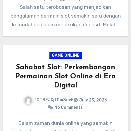
Salah satu terobosan yang menjadikan
pengalaman bermain slot semakin seru dengan
kemudahan dalam melakukan deposit. Melalui
adanya metode isi…
GAME ONLINE
Sahabat Slot: Perkembangan
Permainan Slot Online di Era
Digital
fOT8EJXjf0m8ov5
July 23, 2026
No Comments
Dalam zaman dunia online yang semakin