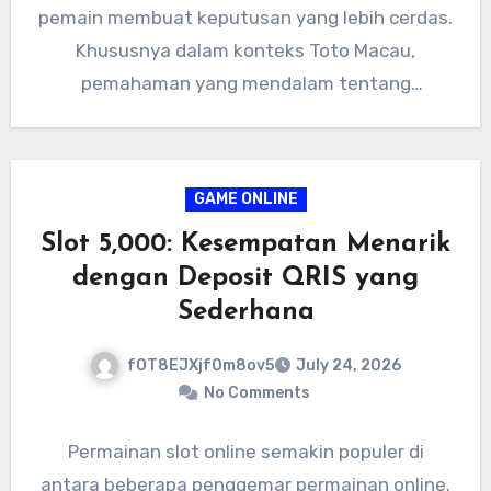
pemain membuat keputusan yang lebih cerdas.
Khususnya dalam konteks Toto Macau,
pemahaman yang mendalam tentang
pengeluaran dan hasil…
GAME ONLINE
Slot 5,000: Kesempatan Menarik
dengan Deposit QRIS yang
Sederhana
fOT8EJXjf0m8ov5
July 24, 2026
No Comments
Permainan slot online semakin populer di
antara beberapa penggemar permainan online.