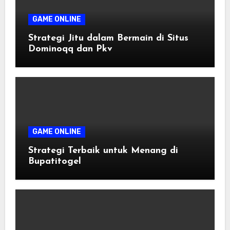
GAME ONLINE
Strategi Jitu dalam Bermain di Situs
Dominoqq dan Pkv
GAME ONLINE
Strategi Terbaik untuk Menang di
Bupatitogel