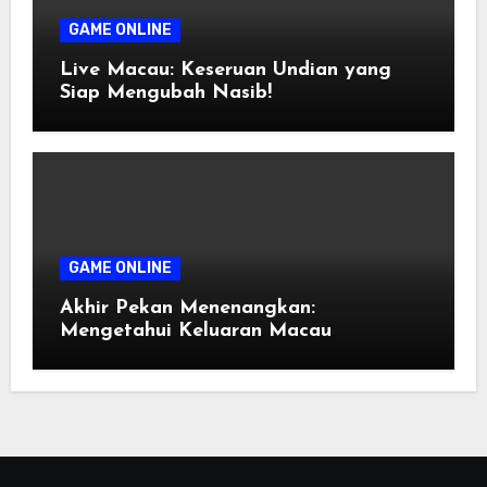
GAME ONLINE
Live Macau: Keseruan Undian yang
Siap Mengubah Nasib!
GAME ONLINE
Akhir Pekan Menenangkan:
Mengetahui Keluaran Macau