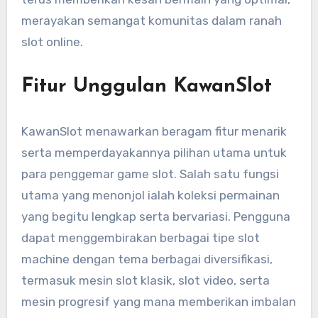
merayakan semangat komunitas dalam ranah
slot online.
Fitur Unggulan KawanSlot
KawanSlot menawarkan beragam fitur menarik
serta memperdayakannya pilihan utama untuk
para penggemar game slot. Salah satu fungsi
utama yang menonjol ialah koleksi permainan
yang begitu lengkap serta bervariasi. Pengguna
dapat menggembirakan berbagai tipe slot
machine dengan tema berbagai diversifikasi,
termasuk mesin slot klasik, slot video, serta
mesin progresif yang mana memberikan imbalan