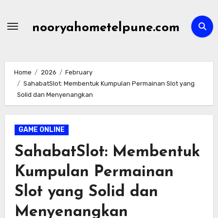
Skip
to
nooryahometelpune.com
content
Home
2026
February
SahabatSlot: Membentuk Kumpulan Permainan Slot yang
Solid dan Menyenangkan
GAME ONLINE
SahabatSlot: Membentuk
Kumpulan Permainan
Slot yang Solid dan
Menyenangkan