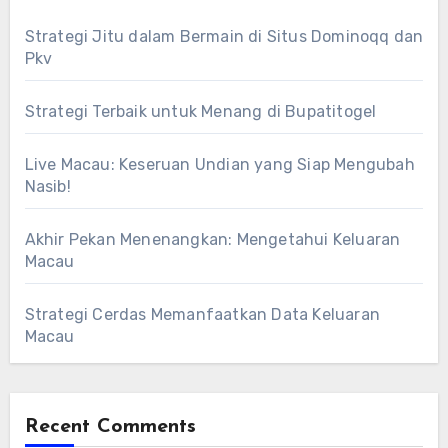
Strategi Jitu dalam Bermain di Situs Dominoqq dan
Pkv
Strategi Terbaik untuk Menang di Bupatitogel
Live Macau: Keseruan Undian yang Siap Mengubah
Nasib!
Akhir Pekan Menenangkan: Mengetahui Keluaran
Macau
Strategi Cerdas Memanfaatkan Data Keluaran
Macau
Recent Comments