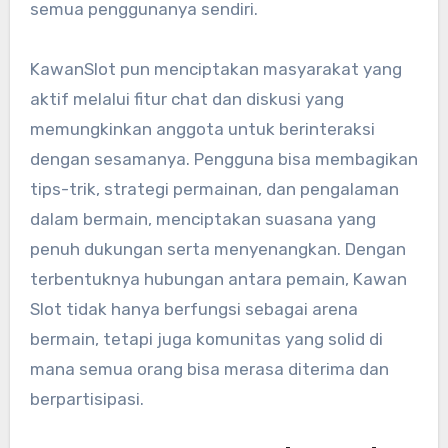
semua penggunanya sendiri.
KawanSlot pun menciptakan masyarakat yang
aktif melalui fitur chat dan diskusi yang
memungkinkan anggota untuk berinteraksi
dengan sesamanya. Pengguna bisa membagikan
tips-trik, strategi permainan, dan pengalaman
dalam bermain, menciptakan suasana yang
penuh dukungan serta menyenangkan. Dengan
terbentuknya hubungan antara pemain, Kawan
Slot tidak hanya berfungsi sebagai arena
bermain, tetapi juga komunitas yang solid di
mana semua orang bisa merasa diterima dan
berpartisipasi.