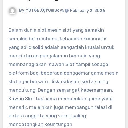
By
fOT8EJXjf0m8ov5
February 2, 2026
Dalam dunia slot mesin slot yang semakin
semakin berkembang, kehadiran komunitas
yang solid solid adalah sangatlah krusial untuk
menciptakan pengalaman bermain yang
membahagiakan. Kawan Slot tampil sebagai
platform bagi beberapa penggemar game mesin
slot agar bersatu, diskusi kisah, serta saling
mendukung. Dengan semangat kebersamaan,
Kawan Slot tak cuma memberikan game yang
menarik, melainkan juga membangun relasi di
antara anggota yang saling saling
mendatangkan keuntungan.