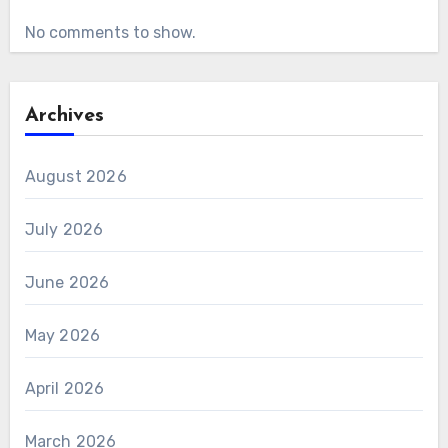
No comments to show.
Archives
August 2026
July 2026
June 2026
May 2026
April 2026
March 2026