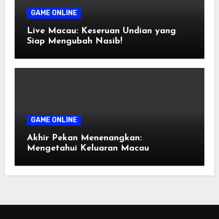
GAME ONLINE
Live Macau: Keseruan Undian yang
Siap Mengubah Nasib!
GAME ONLINE
Akhir Pekan Menenangkan:
Mengetahui Keluaran Macau