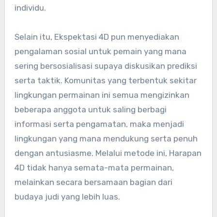
individu.
Selain itu, Ekspektasi 4D pun menyediakan
pengalaman sosial untuk pemain yang mana
sering bersosialisasi supaya diskusikan prediksi
serta taktik. Komunitas yang terbentuk sekitar
lingkungan permainan ini semua mengizinkan
beberapa anggota untuk saling berbagi
informasi serta pengamatan, maka menjadi
lingkungan yang mana mendukung serta penuh
dengan antusiasme. Melalui metode ini, Harapan
4D tidak hanya semata-mata permainan,
melainkan secara bersamaan bagian dari
budaya judi yang lebih luas.