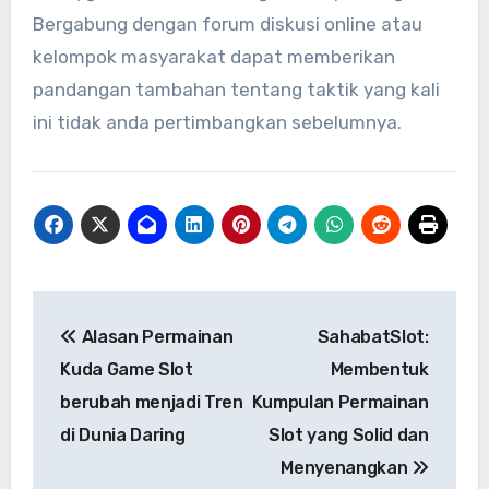
Bergabung dengan forum diskusi online atau
kelompok masyarakat dapat memberikan
pandangan tambahan tentang taktik yang kali
ini tidak anda pertimbangkan sebelumnya.
Post
Alasan Permainan
SahabatSlot:
navigation
Kuda Game Slot
Membentuk
berubah menjadi Tren
Kumpulan Permainan
di Dunia Daring
Slot yang Solid dan
Menyenangkan