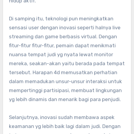
hidup aktif.
Di samping itu, teknologi pun meningkatkan
sensasi user dengan inovasi seperti halnya live
streaming dan game berbasis virtual. Dengan
fitur-fitur fitur-fitur, pemain dapat menikmati
nuansa tempat judi yg nyata lewat monitor
mereka, seakan-akan yaitu berada pada tempat
tersebut. Harapan 4d memusatkan perhatian
dalam memadukan unsur-unsur interaksi untuk
mempertinggi partisipasi, membuat lingkungan
yg lebih dinamis dan menarik bagi para penjudi.
Selanjutnya, inovasi sudah membawa aspek
keamanan yg lebih baik lagi dalam judi. Dengan