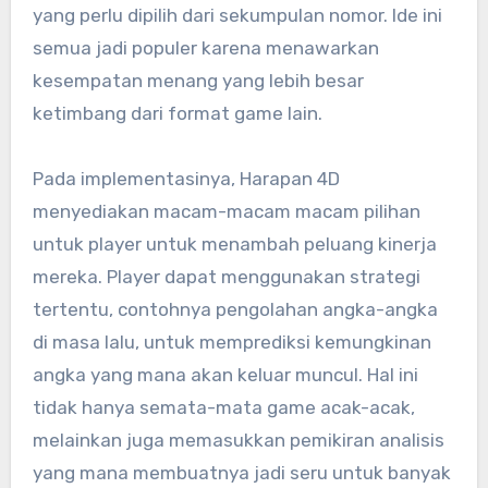
yang perlu dipilih dari sekumpulan nomor. Ide ini
semua jadi populer karena menawarkan
kesempatan menang yang lebih besar
ketimbang dari format game lain.
Pada implementasinya, Harapan 4D
menyediakan macam-macam macam pilihan
untuk player untuk menambah peluang kinerja
mereka. Player dapat menggunakan strategi
tertentu, contohnya pengolahan angka-angka
di masa lalu, untuk memprediksi kemungkinan
angka yang mana akan keluar muncul. Hal ini
tidak hanya semata-mata game acak-acak,
melainkan juga memasukkan pemikiran analisis
yang mana membuatnya jadi seru untuk banyak