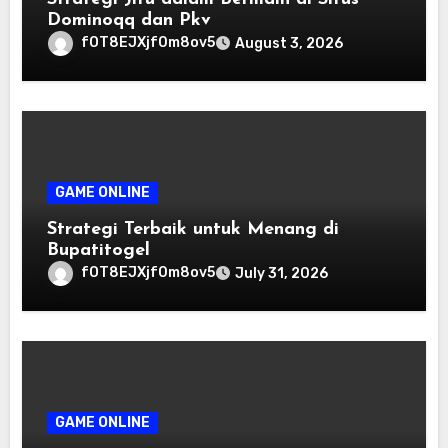
Dominoqq dan Pkv
fOT8EJXjf0m8ov5
August 3, 2026
GAME ONLINE
Strategi Terbaik untuk Menang di
Bupatitogel
fOT8EJXjf0m8ov5
July 31, 2026
GAME ONLINE