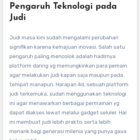
Pengaruh Teknologi pada
Judi
Judi masa kini sudah mengalami perubahan
signifikan karena kemajuan inovasi. Salah satu
pengaruh paling mencolok adalah hadirnya
platform daring yg memungkinkan para pemain
agar melakukan judi kapan saja maupun pada
tempat manapun. Harapan 4d, sebuah platform
judi terkemuka, sudah menggunakan teknologi
ini agar menawarkan berbagai permainan yg
dapat diakses lewat melalui gadget seluler. Hal
ini membuat judi lebih praktis serta lebih
menarik bagi generasi milenia yang punya gaya