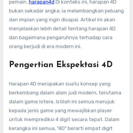
pemain.
harapan4d
Di konteks ini, harapan 4D
bukan sekadar angka; ia melambangkan peluang
dan impian yang ingin dicapai. Artikel ini akan
menjelaskan lebih detail tentang harapan 4D
dan bagaimana pengaruhnya terhadap cara
orang berjudi di era modern ini.
Pengertian Ekspektasi 4D
Harapan 4D merupakan suatu konsep yang
berkembang dalam alam judi modern, terutama
dalam game lotere. Istilah ini semua merujuk
kepada jenis game yang mewajibkan player
untuk memprediksi 4 digit secara tepat. Dalam
kerangka ini semua, "4D" berarti empat digit