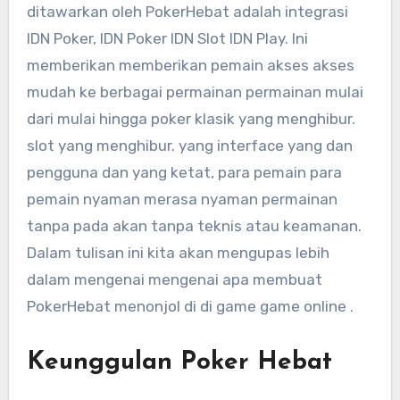
ditawarkan oleh PokerHebat adalah integrasi
IDN Poker, IDN Poker IDN Slot IDN Play. Ini
memberikan memberikan pemain akses akses
mudah ke berbagai permainan permainan mulai
dari mulai hingga poker klasik yang menghibur.
slot yang menghibur. yang interface yang dan
pengguna dan yang ketat, para pemain para
pemain nyaman merasa nyaman permainan
tanpa pada akan tanpa teknis atau keamanan.
Dalam tulisan ini kita akan mengupas lebih
dalam mengenai mengenai apa membuat
PokerHebat menonjol di di game game online .
Keunggulan Poker Hebat