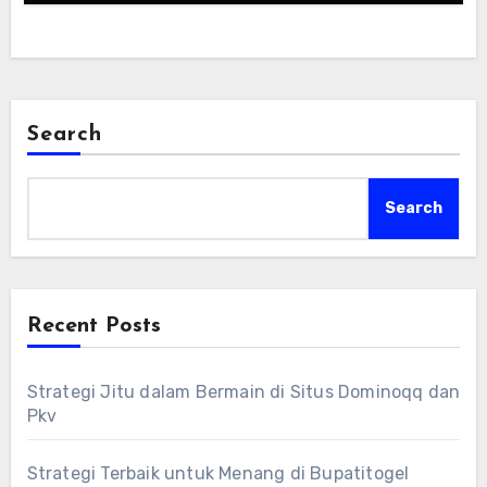
Search
Search
Recent Posts
Strategi Jitu dalam Bermain di Situs Dominoqq dan
Pkv
Strategi Terbaik untuk Menang di Bupatitogel