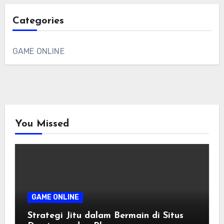
Categories
GAME ONLINE
You Missed
GAME ONLINE
Strategi Jitu dalam Bermain di Situs