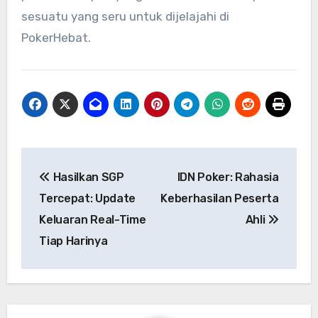
sesuatu yang seru untuk dijelajahi di
PokerHebat.
Post
Hasilkan SGP
IDN Poker: Rahasia
navigation
Tercepat: Update
Keberhasilan Peserta
Keluaran Real-Time
Ahli
Tiap Harinya