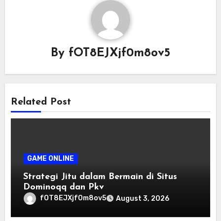
By
fOT8EJXjf0m8ov5
Related Post
GAME ONLINE
Strategi Jitu dalam Bermain di Situs
Dominoqq dan Pkv
fOT8EJXjf0m8ov5
August 3, 2026