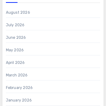
August 2026
July 2026
June 2026
May 2026
April 2026
March 2026
February 2026
January 2026