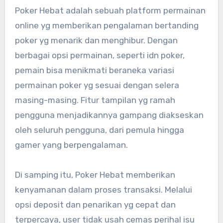
Poker Hebat adalah sebuah platform permainan
online yg memberikan pengalaman bertanding
poker yg menarik dan menghibur. Dengan
berbagai opsi permainan, seperti idn poker,
pemain bisa menikmati beraneka variasi
permainan poker yg sesuai dengan selera
masing-masing. Fitur tampilan yg ramah
pengguna menjadikannya gampang diakseskan
oleh seluruh pengguna, dari pemula hingga
gamer yang berpengalaman.
Di samping itu, Poker Hebat memberikan
kenyamanan dalam proses transaksi. Melalui
opsi deposit dan penarikan yg cepat dan
terpercaya, user tidak usah cemas perihal isu