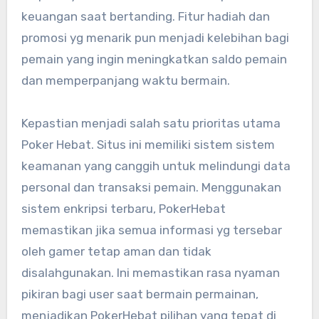
keuangan saat bertanding. Fitur hadiah dan
promosi yg menarik pun menjadi kelebihan bagi
pemain yang ingin meningkatkan saldo pemain
dan memperpanjang waktu bermain.
Kepastian menjadi salah satu prioritas utama
Poker Hebat. Situs ini memiliki sistem sistem
keamanan yang canggih untuk melindungi data
personal dan transaksi pemain. Menggunakan
sistem enkripsi terbaru, PokerHebat
memastikan jika semua informasi yg tersebar
oleh gamer tetap aman dan tidak
disalahgunakan. Ini memastikan rasa nyaman
pikiran bagi user saat bermain permainan,
menjadikan PokerHebat pilihan yang tepat di