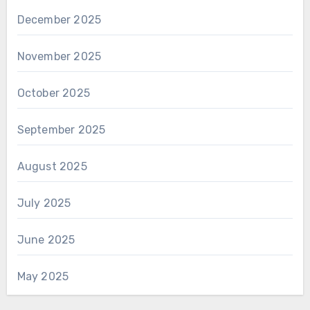
December 2025
November 2025
October 2025
September 2025
August 2025
July 2025
June 2025
May 2025