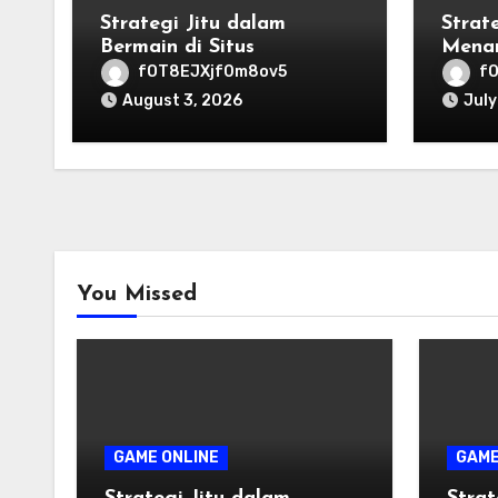
Strategi Jitu dalam
Strat
Bermain di Situs
Menan
Dominoqq dan Pkv
fOT8EJXjf0m8ov5
f
August 3, 2026
July
You Missed
GAME ONLINE
GAME