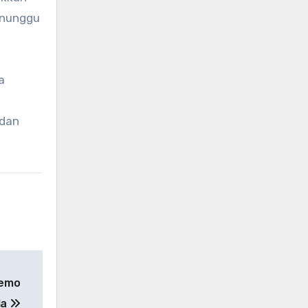
enunggu
a
 dan
Demo
la