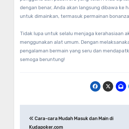
dengan benar, Anda akan langsung dibawa ke 
untuk dimainkan, termasuk permainan bonanza 
Tidak lupa untuk selalu menjaga kerahasiaan a
menggunakan alat umum. Dengan melaksanakan 
pengalaman bermain yang seru dan mendapatka
semoga beruntung!
Post
Cara-cara Mudah Masuk dan Main di
navigation
Kudapoker.com