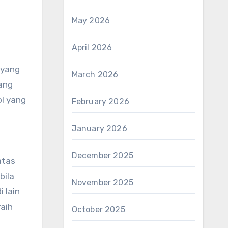
May 2026
April 2026
 yang
March 2026
yang
l yang
February 2026
January 2026
December 2025
atas
bila
November 2025
 lain
aih
October 2025