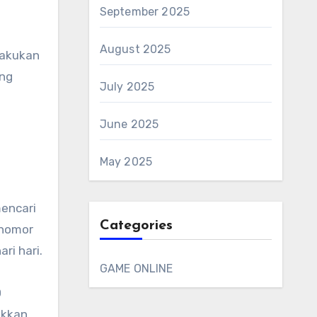
September 2025
August 2025
lakukan
ang
July 2025
June 2025
May 2025
mencari
Categories
 nomor
ri hari.
GAME ONLINE
D
ukkan