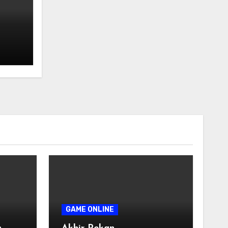
GAME ONLINE