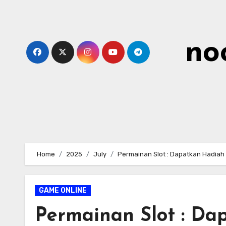
Skip
to
content
no
Home
2025
July
Permainan Slot : Dapatkan Hadiah
GAME ONLINE
Permainan Slot : Da