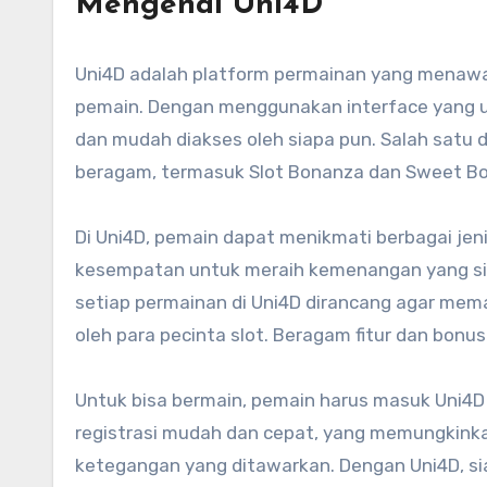
Mengenal Uni4D
Uni4D adalah platform permainan yang menawa
pemain. Dengan menggunakan interface yang us
dan mudah diakses oleh siapa pun. Salah satu da
beragam, termasuk Slot Bonanza dan Sweet B
Di Uni4D, pemain dapat menikmati berbagai je
kesempatan untuk meraih kemenangan yang sign
setiap permainan di Uni4D dirancang agar me
oleh para pecinta slot. Beragam fitur dan bon
Untuk bisa bermain, pemain harus masuk Uni4D
registrasi mudah dan cepat, yang memungkink
ketegangan yang ditawarkan. Dengan Uni4D, s