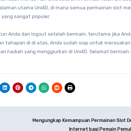
halaman utama Uni4D, di mana semua permainan slot m
yang sangat populer.
kun Anda dan logout setelah bermain, terutama jika And
tahapan di di atas, Anda sudah siap untuk merasakan
n hadiah yang menggiurkan di Uni4D. Selamat bermain
Mengungkap Kemampuan Permainan Slot 
Internet bagi Pemain Pemu