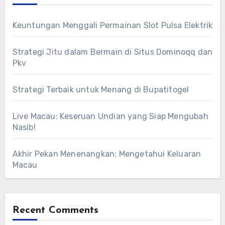
Keuntungan Menggali Permainan Slot Pulsa Elektrik
Strategi Jitu dalam Bermain di Situs Dominoqq dan
Pkv
Strategi Terbaik untuk Menang di Bupatitogel
Live Macau: Keseruan Undian yang Siap Mengubah
Nasib!
Akhir Pekan Menenangkan: Mengetahui Keluaran
Macau
Recent Comments