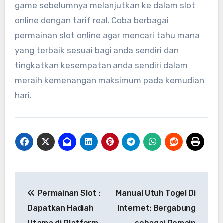
game sebelumnya melanjutkan ke dalam slot
online dengan tarif real. Coba berbagai
permainan slot online agar mencari tahu mana
yang terbaik sesuai bagi anda sendiri dan
tingkatkan kesempatan anda sendiri dalam
meraih kemenangan maksimum pada kemudian
hari.
Post
Permainan Slot :
Manual Utuh Togel Di
navigation
Dapatkan Hadiah
Internet: Bergabung
Utama di Platform
sebagai Pemain