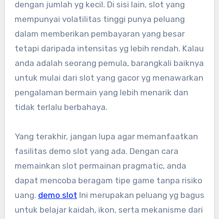
dengan jumlah yg kecil. Di sisi lain, slot yang
mempunyai volatilitas tinggi punya peluang
dalam memberikan pembayaran yang besar
tetapi daripada intensitas yg lebih rendah. Kalau
anda adalah seorang pemula, barangkali baiknya
untuk mulai dari slot yang gacor yg menawarkan
pengalaman bermain yang lebih menarik dan
tidak terlalu berbahaya.
Yang terakhir, jangan lupa agar memanfaatkan
fasilitas demo slot yang ada. Dengan cara
memainkan slot permainan pragmatic, anda
dapat mencoba beragam tipe game tanpa risiko
uang.
demo slot
Ini merupakan peluang yg bagus
untuk belajar kaidah, ikon, serta mekanisme dari