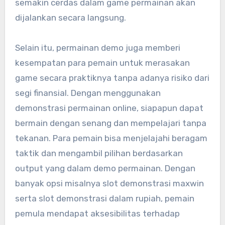
semakin cerdas dalam game permainan akan
dijalankan secara langsung.
Selain itu, permainan demo juga memberi
kesempatan para pemain untuk merasakan
game secara praktiknya tanpa adanya risiko dari
segi finansial. Dengan menggunakan
demonstrasi permainan online, siapapun dapat
bermain dengan senang dan mempelajari tanpa
tekanan. Para pemain bisa menjelajahi beragam
taktik dan mengambil pilihan berdasarkan
output yang dalam demo permainan. Dengan
banyak opsi misalnya slot demonstrasi maxwin
serta slot demonstrasi dalam rupiah, pemain
pemula mendapat aksesibilitas terhadap