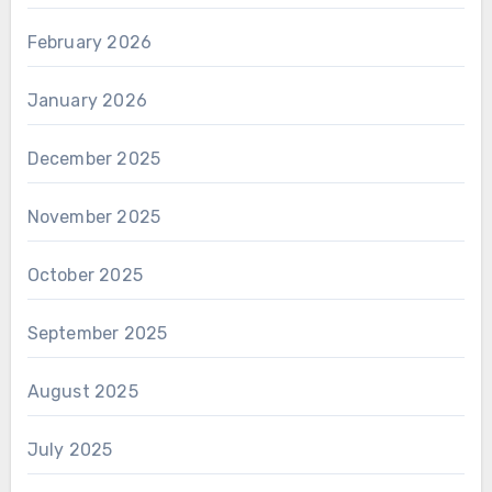
February 2026
January 2026
December 2025
November 2025
October 2025
September 2025
August 2025
July 2025