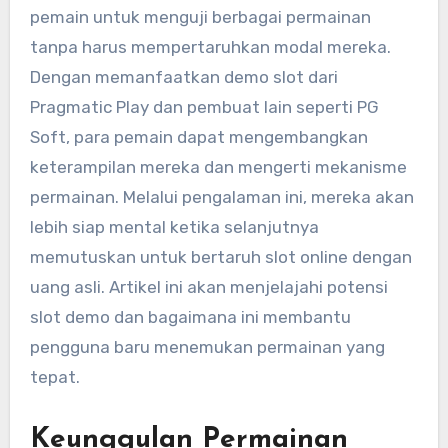
pemain untuk menguji berbagai permainan
tanpa harus mempertaruhkan modal mereka.
Dengan memanfaatkan demo slot dari
Pragmatic Play dan pembuat lain seperti PG
Soft, para pemain dapat mengembangkan
keterampilan mereka dan mengerti mekanisme
permainan. Melalui pengalaman ini, mereka akan
lebih siap mental ketika selanjutnya
memutuskan untuk bertaruh slot online dengan
uang asli. Artikel ini akan menjelajahi potensi
slot demo dan bagaimana ini membantu
pengguna baru menemukan permainan yang
tepat.
Keunggulan Permainan