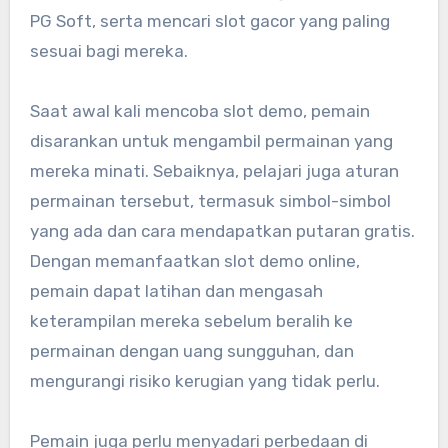
PG Soft, serta mencari slot gacor yang paling
sesuai bagi mereka.
Saat awal kali mencoba slot demo, pemain
disarankan untuk mengambil permainan yang
mereka minati. Sebaiknya, pelajari juga aturan
permainan tersebut, termasuk simbol-simbol
yang ada dan cara mendapatkan putaran gratis.
Dengan memanfaatkan slot demo online,
pemain dapat latihan dan mengasah
keterampilan mereka sebelum beralih ke
permainan dengan uang sungguhan, dan
mengurangi risiko kerugian yang tidak perlu.
Pemain juga perlu menyadari perbedaan di