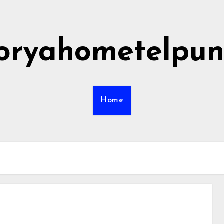
oryahometelpun
Home