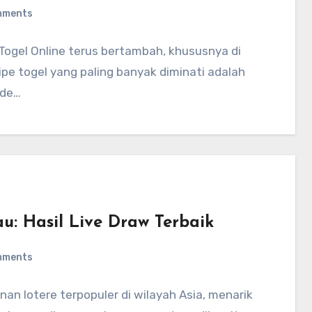
mments
 Togel Online terus bertambah, khususnya di
ipe togel yang paling banyak diminati adalah
ode…
u: Hasil Live Draw Terbaik
mments
an lotere terpopuler di wilayah Asia, menarik