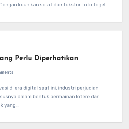
. Dengan keunikan serat dan tekstur toto togel
ang Perlu Diperhatikan
mments
 di era digital saat ini, industri perjudian
ususnya dalam bentuk permainan lotere dan
ik yang…