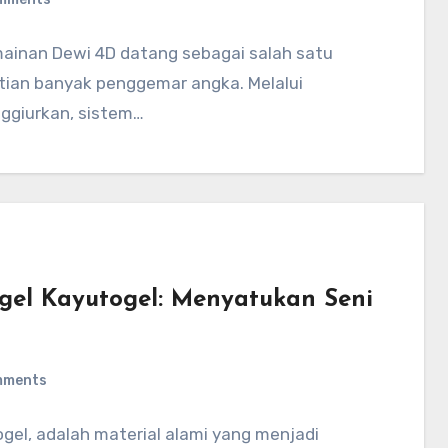
mainan Dewi 4D datang sebagai salah satu
atian banyak penggemar angka. Melalui
nggiurkan, sistem…
gel Kayutogel: Menyatukan Seni
mments
ogel, adalah material alami yang menjadi