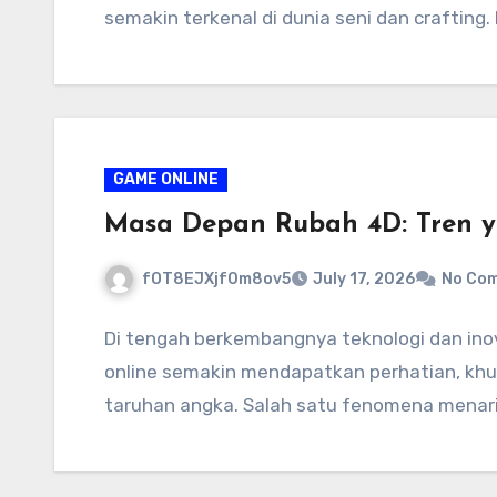
semakin terkenal di dunia seni dan crafting
GAME ONLINE
Masa Depan Rubah 4D: Tren y
fOT8EJXjf0m8ov5
July 17, 2026
No Co
Di tengah berkembangnya teknologi dan inovasi
online semakin mendapatkan perhatian, kh
taruhan angka. Salah satu fenomena menar