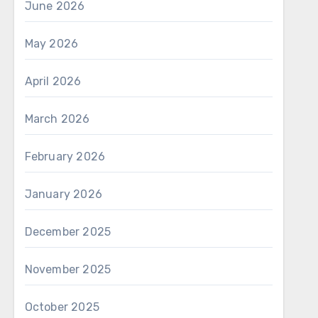
June 2026
May 2026
April 2026
March 2026
February 2026
January 2026
December 2025
November 2025
October 2025