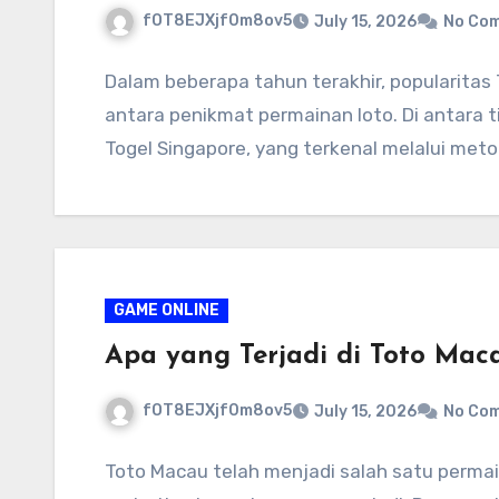
fOT8EJXjf0m8ov5
July 15, 2026
No Co
Dalam beberapa tahun terakhir, popularitas
antara penikmat permainan loto. Di antara t
Togel Singapore, yang terkenal melalui met
GAME ONLINE
Apa yang Terjadi di Toto Maca
fOT8EJXjf0m8ov5
July 15, 2026
No Co
Toto Macau telah menjadi salah satu permain