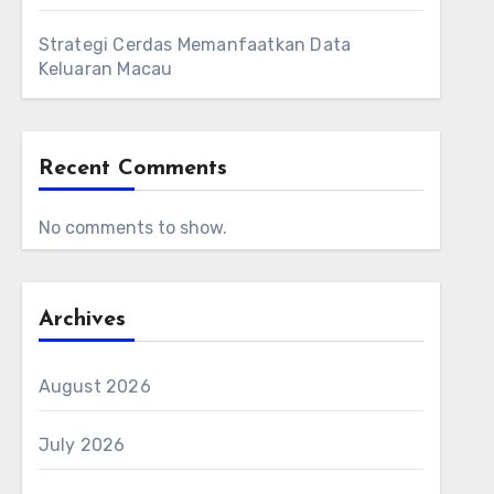
Strategi Cerdas Memanfaatkan Data
Keluaran Macau
Recent Comments
No comments to show.
Archives
August 2026
July 2026