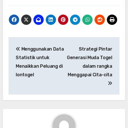
Post
Menggunakan Data
Strategi Pintar
navigation
Statistik untuk
Generasi Muda Togel
Menaikkan Peluang di
dalam rangka
Iontogel
Menggapai Cita-cita