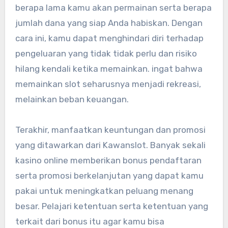
berapa lama kamu akan permainan serta berapa
jumlah dana yang siap Anda habiskan. Dengan
cara ini, kamu dapat menghindari diri terhadap
pengeluaran yang tidak tidak perlu dan risiko
hilang kendali ketika memainkan. ingat bahwa
memainkan slot seharusnya menjadi rekreasi,
melainkan beban keuangan.
Terakhir, manfaatkan keuntungan dan promosi
yang ditawarkan dari Kawanslot. Banyak sekali
kasino online memberikan bonus pendaftaran
serta promosi berkelanjutan yang dapat kamu
pakai untuk meningkatkan peluang menang
besar. Pelajari ketentuan serta ketentuan yang
terkait dari bonus itu agar kamu bisa