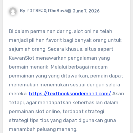
By
fOT8EJXjf0m8ov5
June 7, 2026
Di dalam permainan daring, slot online telah
menjadi pilihan favorit bagi banyak orang untuk
sejumlah orang. Secara khusus, situs seperti
KawanSlot menawarkan pengalaman yang
bermain menarik. Melalui berbagai macam
permainan yang yang ditawarkan, pemain dapat
menemukan menemukan sesuai dengan selera
mereka.
https://textbooksondemand.com/
Akan
tetapi, agar mendapatkan keberhasilan dalam
permainan slot online, terdapat strategi
strategi tips tips yang dapat digunakan guna
menambah peluang menang.