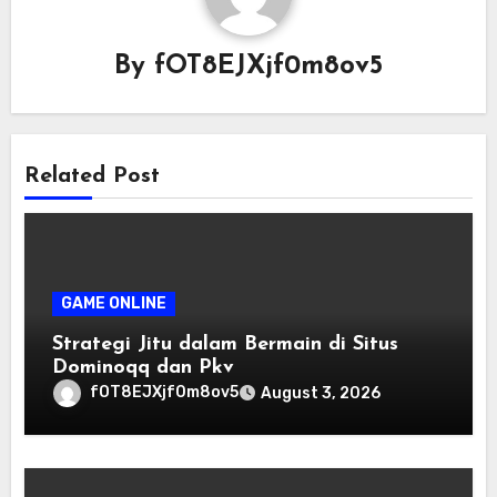
By
fOT8EJXjf0m8ov5
Related Post
GAME ONLINE
Strategi Jitu dalam Bermain di Situs
Dominoqq dan Pkv
fOT8EJXjf0m8ov5
August 3, 2026