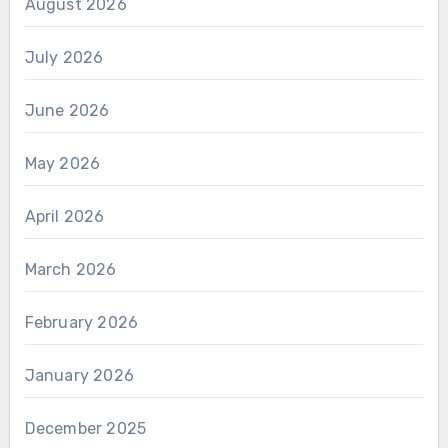
August 2026
July 2026
June 2026
May 2026
April 2026
March 2026
February 2026
January 2026
December 2025