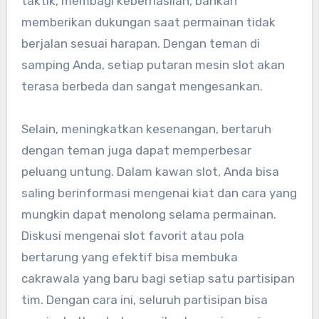
taktik, membagi keberhasilan, bahkan
memberikan dukungan saat permainan tidak
berjalan sesuai harapan. Dengan teman di
samping Anda, setiap putaran mesin slot akan
terasa berbeda dan sangat mengesankan.
Selain, meningkatkan kesenangan, bertaruh
dengan teman juga dapat memperbesar
peluang untung. Dalam kawan slot, Anda bisa
saling berinformasi mengenai kiat dan cara yang
mungkin dapat menolong selama permainan.
Diskusi mengenai slot favorit atau pola
bertarung yang efektif bisa membuka
cakrawala yang baru bagi setiap satu partisipan
tim. Dengan cara ini, seluruh partisipan bisa