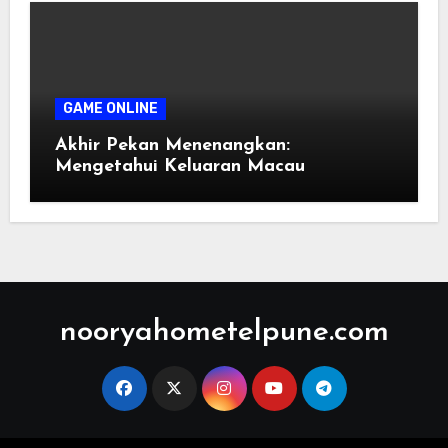
GAME ONLINE
Akhir Pekan Menenangkan:
Mengetahui Keluaran Macau
nooryahometelpune.com