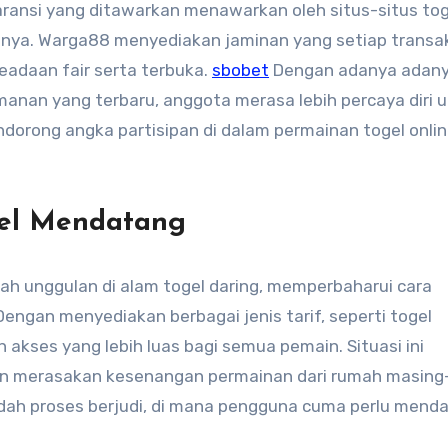
sparansi yang ditawarkan menawarkan oleh situs-situs tog
annya. Warga88 menyediakan jaminan yang setiap transa
eadaan fair serta terbuka.
sbobet
Dengan adanya adan
manan yang terbaru, anggota merasa lebih percaya diri 
orong angka partisipan di dalam permainan togel onlin
gel Mendatang
ah unggulan di alam togel daring, memperbaharui cara
Dengan menyediakan berbagai jenis tarif, seperti togel
akses yang lebih luas bagi semua pemain. Situasi ini
n merasakan kesenangan permainan dari rumah masing
h proses berjudi, di mana pengguna cuma perlu menda