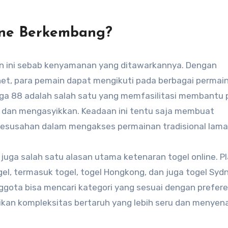
ine Berkembang?
ngan ini sebab kenyamanan yang ditawarkannya. Dengan
net, para pemain dapat mengikuti pada berbagai permai
rga 88 adalah salah satu yang memfasilitasi membantu 
s dan mengasyikkan. Keadaan ini tentu saja membuat
kesusahan dalam mengakses permainan tradisional lama
juga salah satu alasan utama ketenaran togel online. P
el, termasuk togel, togel Hongkong, dan juga togel Sydn
nggota bisa mencari kategori yang sesuai dengan prefere
ikan kompleksitas bertaruh yang lebih seru dan menyen