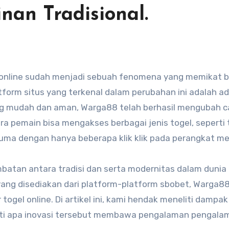
nan Tradisional.
atform situs yang terkenal dalam perubahan ini adalah ad
 mudah dan aman, Warga88 telah berhasil mengubah c
ara pemain bisa mengakses berbagai jenis togel, seperti 
cuma dengan hanya beberapa klik klik pada perangkat me
mbatan antara tradisi dan serta modernitas dalam dunia
ng disediakan dari platform-platform sbobet, Warga88
ogel online. Di artikel ini, kami hendak meneliti dampak
rti apa inovasi tersebut membawa pengalaman pengala