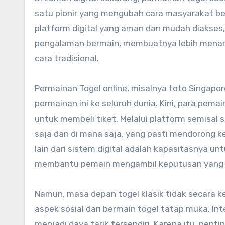
satu pionir yang mengubah cara masyarakat be
platform digital yang aman dan mudah diakse
pengalaman bermain, membuatnya lebih menari
cara tradisional.
Permainan Togel online, misalnya toto Singapo
permainan ini ke seluruh dunia. Kini, para pemai
untuk membeli tiket. Melalui platform semisal 
saja dan di mana saja, yang pasti mendorong k
lain dari sistem digital adalah kapasitasnya u
membantu pemain mengambil keputusan yang l
Namun, masa depan togel klasik tidak secara ke
aspek sosial dari bermain togel tatap muka. I
menjadi daya tarik tersendiri. Karena itu, pent