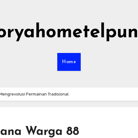
oryahometelpun
Home
Mengrevolusi Permainan Tradisional.
mana Warga 88