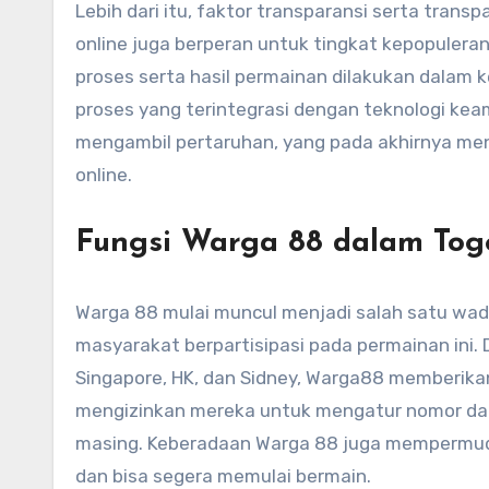
Lebih dari itu, faktor transparansi serta tran
online juga berperan untuk tingkat kepopuler
proses serta hasil permainan dilakukan dalam k
proses yang terintegrasi dengan teknologi kea
mengambil pertaruhan, yang pada akhirnya mend
online.
Fungsi Warga 88 dalam To
Warga 88 mulai muncul menjadi salah satu wad
masyarakat berpartisipasi pada permainan ini. 
Singapore, HK, dan Sidney, Warga88 memberikan 
mengizinkan mereka untuk mengatur nomor da
masing. Keberadaan Warga 88 juga mempermuda
dan bisa segera memulai bermain.