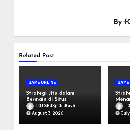
By
f
Related Post
GAME ONLINE
GAME
Strategi Jitu dalam
Strat
Bermain di Situs
Menan
Dominoqq dan Pkv
fOT8EJXjf0m8ov5
f
August 3, 2026
July