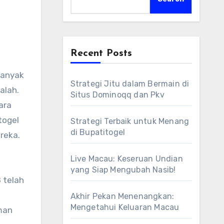
Recent Posts
Strategi Jitu dalam Bermain di
alah.
Situs Dominoqq dan Pkv
ara
togel
Strategi Terbaik untuk Menang
di Bupatitogel
reka.
Live Macau: Keseruan Undian
yang Siap Mengubah Nasib!
 telah
Akhir Pekan Menenangkan:
Mengetahui Keluaran Macau
man