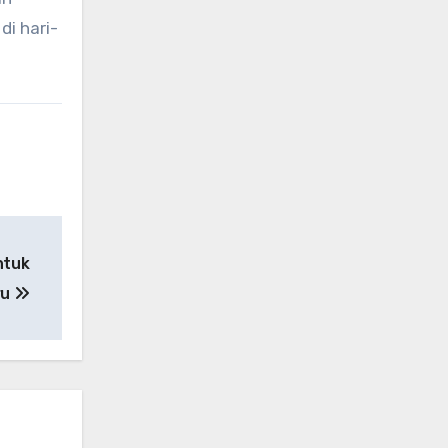
i hari-
ntuk
ru