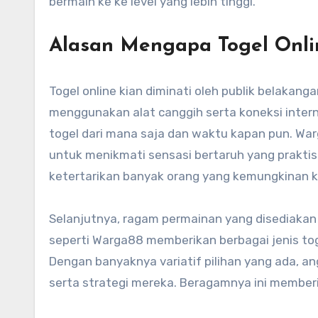
bermain ke ke level yang lebih tinggi.
Alasan Mengapa Togel Onl
Togel online kian diminati oleh publik belaka
menggunakan alat canggih serta koneksi inter
togel dari mana saja dan waktu kapan pun. Wa
untuk menikmati sensasi bertaruh yang prakti
ketertarikan banyak orang yang kemungkinan 
Selanjutnya, ragam permainan yang disediakan 
seperti Warga88 memberikan berbagai jenis tog
Dengan banyaknya variatif pilihan yang ada, a
serta strategi mereka. Beragamnya ini member