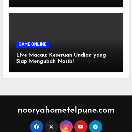
GAME ONLINE
Live Macau: Keseruan Undian yang
Siap Mengubah Nasib!
nooryahometelpune.com