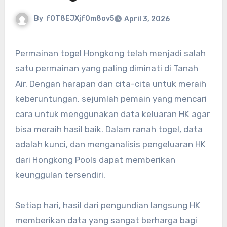
By
fOT8EJXjf0m8ov5
April 3, 2026
Permainan togel Hongkong telah menjadi salah
satu permainan yang paling diminati di Tanah
Air. Dengan harapan dan cita-cita untuk meraih
keberuntungan, sejumlah pemain yang mencari
cara untuk menggunakan data keluaran HK agar
bisa meraih hasil baik. Dalam ranah togel, data
adalah kunci, dan menganalisis pengeluaran HK
dari Hongkong Pools dapat memberikan
keunggulan tersendiri.
Setiap hari, hasil dari pengundian langsung HK
memberikan data yang sangat berharga bagi