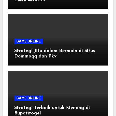
GAME ONLINE
Strategi Jitu dalam Bermain di Situs
Dominoqq dan Pkv
GAME ONLINE
Strategi Terbaik untuk Menang di
Bupatitogel