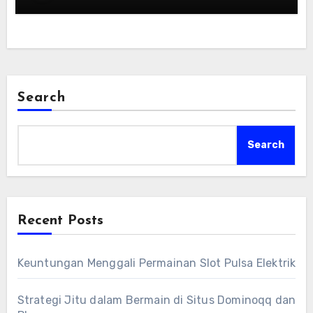
Search
Search
Recent Posts
Keuntungan Menggali Permainan Slot Pulsa Elektrik
Strategi Jitu dalam Bermain di Situs Dominoqq dan