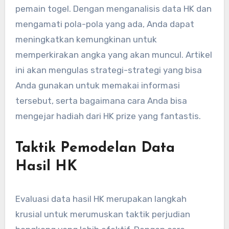
pemain togel. Dengan menganalisis data HK dan
mengamati pola-pola yang ada, Anda dapat
meningkatkan kemungkinan untuk
memperkirakan angka yang akan muncul. Artikel
ini akan mengulas strategi-strategi yang bisa
Anda gunakan untuk memakai informasi
tersebut, serta bagaimana cara Anda bisa
mengejar hadiah dari HK prize yang fantastis.
Taktik Pemodelan Data
Hasil HK
Evaluasi data hasil HK merupakan langkah
krusial untuk merumuskan taktik perjudian