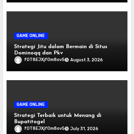
GAME ONLINE
Strategi Jitu dalam Bermain di Situs
Dominoqq dan Pkv
fOT8EJXjf0m8ov5
August 3, 2026
GAME ONLINE
Strategi Terbaik untuk Menang di
Bupatitogel
fOT8EJXjf0m8ov5
July 31, 2026