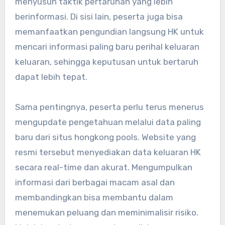
menyusun taktik pertaruhan yang lebih
berinformasi. Di sisi lain, peserta juga bisa
memanfaatkan pengundian langsung HK untuk
mencari informasi paling baru perihal keluaran
keluaran, sehingga keputusan untuk bertaruh
dapat lebih tepat.
Sama pentingnya, peserta perlu terus menerus
mengupdate pengetahuan melalui data paling
baru dari situs hongkong pools. Website yang
resmi tersebut menyediakan data keluaran HK
secara real-time dan akurat. Mengumpulkan
informasi dari berbagai macam asal dan
membandingkan bisa membantu dalam
menemukan peluang dan meminimalisir risiko.