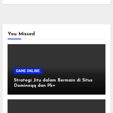
You Missed
GAME ONLINE
Strategi Jitu dalam Bermain di Situs
Dominoqq dan Pkv