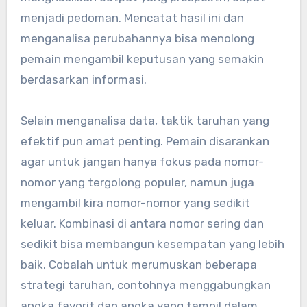
menjadi pedoman. Mencatat hasil ini dan
menganalisa perubahannya bisa menolong
pemain mengambil keputusan yang semakin
berdasarkan informasi.
Selain menganalisa data, taktik taruhan yang
efektif pun amat penting. Pemain disarankan
agar untuk jangan hanya fokus pada nomor-
nomor yang tergolong populer, namun juga
mengambil kira nomor-nomor yang sedikit
keluar. Kombinasi di antara nomor sering dan
sedikit bisa membangun kesempatan yang lebih
baik. Cobalah untuk merumuskan beberapa
strategi taruhan, contohnya menggabungkan
angka favorit dan angka yang tampil dalam