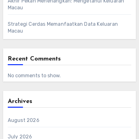
Akhir Pekan Menenangkan: Mengetahui Keluaran
Macau
Strategi Cerdas Memanfaatkan Data Keluaran
Macau
Recent Comments
No comments to show.
Archives
August 2026
July 2026