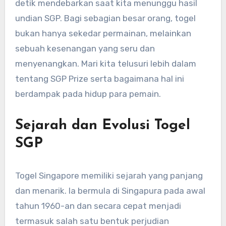
detik mendebarkan saat kita menunggu hasil
undian SGP. Bagi sebagian besar orang, togel
bukan hanya sekedar permainan, melainkan
sebuah kesenangan yang seru dan
menyenangkan. Mari kita telusuri lebih dalam
tentang SGP Prize serta bagaimana hal ini
berdampak pada hidup para pemain.
Sejarah dan Evolusi Togel
SGP
Togel Singapore memiliki sejarah yang panjang
dan menarik. Ia bermula di Singapura pada awal
tahun 1960-an dan secara cepat menjadi
termasuk salah satu bentuk perjudian