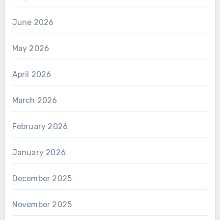
June 2026
May 2026
April 2026
March 2026
February 2026
January 2026
December 2025
November 2025