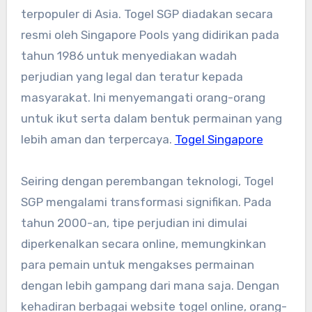
terpopuler di Asia. Togel SGP diadakan secara
resmi oleh Singapore Pools yang didirikan pada
tahun 1986 untuk menyediakan wadah
perjudian yang legal dan teratur kepada
masyarakat. Ini menyemangati orang-orang
untuk ikut serta dalam bentuk permainan yang
lebih aman dan terpercaya.
Togel Singapore
Seiring dengan perembangan teknologi, Togel
SGP mengalami transformasi signifikan. Pada
tahun 2000-an, tipe perjudian ini dimulai
diperkenalkan secara online, memungkinkan
para pemain untuk mengakses permainan
dengan lebih gampang dari mana saja. Dengan
kehadiran berbagai website togel online, orang-