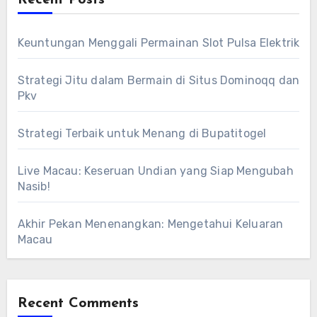
Recent Posts
Keuntungan Menggali Permainan Slot Pulsa Elektrik
Strategi Jitu dalam Bermain di Situs Dominoqq dan
Pkv
Strategi Terbaik untuk Menang di Bupatitogel
Live Macau: Keseruan Undian yang Siap Mengubah
Nasib!
Akhir Pekan Menenangkan: Mengetahui Keluaran
Macau
Recent Comments