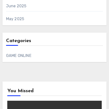
June 2025
May 2025
Categories
GAME ONLINE
You Missed