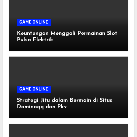
GAME ONLINE
Keuntungan Menggali Permainan Slot
Pulsa Elektrik
GAME ONLINE
Strategi Jitu dalam Bermain di Situs
Dominoqq dan Pkv