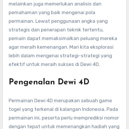
melainkan juga memerlukan analisis dan
pemahaman yang baik mengenai pola
permainan. Lewat penggunaan angka yang
strategis dan penerapan teknik tertentu,
pemain dapat memaksimalkan peluang mereka
agar meraih kemenangan. Mari kita eksplorasi
lebih dalam mengenai strategi-strategi yang
efektif untuk meraih sukses di Dewi 4D.
Pengenalan Dewi 4D
Permainan Dewi 4D merupakan sebuah game
togel yang terkenal di kalangan Indonesia. Pada
permainan ini, peserta perlu memprediksi nomor
dengan tepat untuk memenangkan hadiah yang