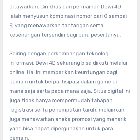
ditawarkan. Ciri khas dari permainan Dewi 4D
ialah menyusun kombinasi nomor dari 0 sampai
9, yang menawarkan tantangan serta
kesenangan tersendiri bagi para pesertanya.
Seiring dengan perkembangan teknologi
informasi, Dewi 4D sekarang bisa diikuti melalui
online. Hal ini memberikan keuntungan bagi
pemain untuk berpartisipasi dalam game di
mana saja serta pada mana saja. Situs digital ini
juga tidak hanya mempermudah tahapan
registrasi serta penempatan taruh, melainkan
juga menawarkan aneka promosi yang menarik
yang bisa dapat dipergunakan untuk para
pemain.