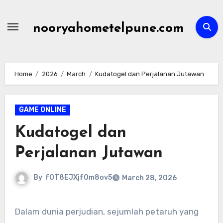
Skip
to
nooryahometelpune.com
content
Home
2026
March
Kudatogel dan Perjalanan Jutawan
GAME ONLINE
Kudatogel dan
Perjalanan Jutawan
By
fOT8EJXjf0m8ov5
March 28, 2026
Dalam dunia perjudian, sejumlah petaruh yang