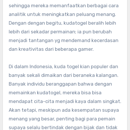
sehingga mereka memanfaatkan berbagai cara
analitik untuk meningkatkan peluang menang.
Dengan dengan begitu, kudatogel beralih lebih
lebih dari sekadar permainan; ia pun berubah
menjadi tantangan yg mendemand kecerdasan
dan kreativitas dari beberapa gamer.
Di dalam Indonesia, kuda togel kian populer dan
banyak sekali dimaikan dari beraneka kalangan.
Banyak individu beranggapan bahwa dengan
memainkan kudatogel, mereka bisa bisa
mendapat cita-cita menjadi kaya dalam singkat.
Akan tetapi, meskipun ada kesempatan supaya
menang yang besar, penting bagi para pemain
supaya selalu bertindak dengan bijak dan tidak