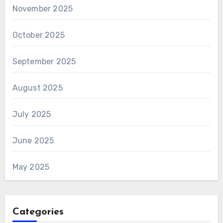
November 2025
October 2025
September 2025
August 2025
July 2025
June 2025
May 2025
Categories