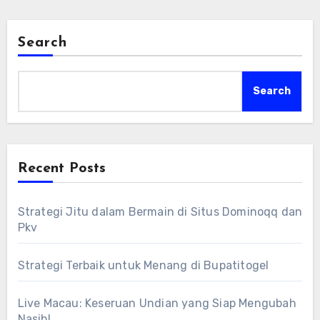
Search
Search
Recent Posts
Strategi Jitu dalam Bermain di Situs Dominoqq dan
Pkv
Strategi Terbaik untuk Menang di Bupatitogel
Live Macau: Keseruan Undian yang Siap Mengubah
Nasib!