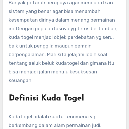
Banyak petaruh berupaya agar mendapatkan
sistem yang benar agar bisa menambah
kesempatan dirinya dalam menang permainan
ini. Dengan popularitasnya yg terus bertambah,
kuda togel menjadi objek perdebatan yg seru,
baik untuk penggila maupun pemain
berpengalaman. Mari kita jelajahi lebih soal
tentang seluk beluk kudatogel dan gimana itu
bisa menjadi jalan menuju kesuksesan
keuangan.
Definisi Kuda Togel
Kudatogel adalah suatu fenomena yg
berkembang dalam alam permainan judi,