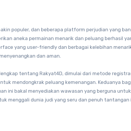
ikan aneka permainan menarik dan peluang berhasil ya
rface yang user-friendly dan berbagai kelebihan menarik
g menyenangkan dan aman.
lengkap tentang Rakyat4D, dimulai dari metode registras
i untuk mendongkrak peluang kemenangan. Keduanya bag
uan ini bakal menyediakan wawasan yang berguna untuk
ntuk menggali dunia judi yang seru dan penuh tantangan i