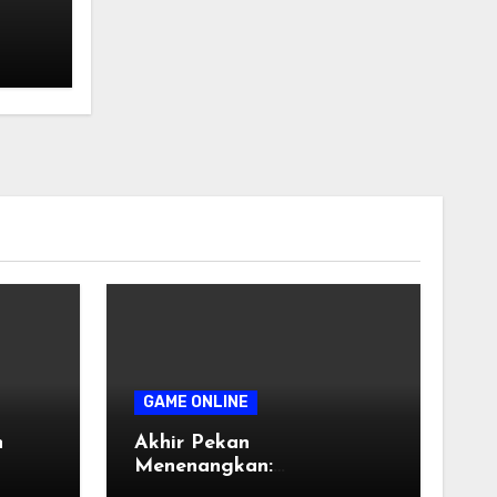
GAME ONLINE
n
Akhir Pekan
Menenangkan:
Mengetahui Keluaran