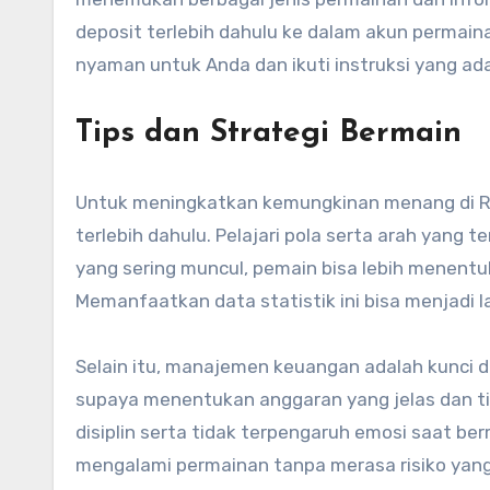
deposit terlebih dahulu ke dalam akun permai
nyaman untuk Anda dan ikuti instruksi yang a
Tips dan Strategi Bermain
Untuk meningkatkan kemungkinan menang di Ra
terlebih dahulu. Pelajari pola serta arah yang 
yang sering muncul, pemain bisa lebih menentuk
Memanfaatkan data statistik ini bisa menjadi
Selain itu, manajemen keuangan adalah kunci 
supaya menentukan anggaran yang jelas dan ti
disiplin serta tidak terpengaruh emosi saat be
mengalami permainan tanpa merasa risiko yang 