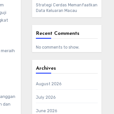
am
Strategi Cerdas Memanfaatkan
Data Keluaran Macau
guji
gkat
Recent Comments
No comments to show.
 meraih
Archives
August 2026
langgan
July 2026
n dan
June 2026