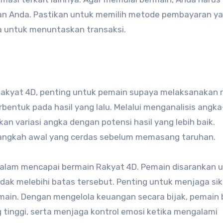
nan Anda. Pastikan untuk memilih metode pembayaran y
da untuk menuntaskan transaksi.
kyat 4D, penting untuk pemain supaya melaksanakan r
terbentuk pada hasil yang lalu. Melalui menganalisis angk
an variasi angka dengan potensi hasil yang lebih baik.
 langkah awal yang cerdas sebelum memasang taruhan.
dalam mencapai bermain Rakyat 4D. Pemain disarankan 
dak melebihi batas tersebut. Penting untuk menjaga si
rmain. Dengan mengelola keuangan secara bijak, pemain 
tinggi, serta menjaga kontrol emosi ketika mengalami