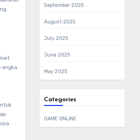
September 2025
ang
August 2025
July 2025
June 2025
iset
a-angka
May 2025
Categories
untuk
kap
GAME ONLINE
bisa