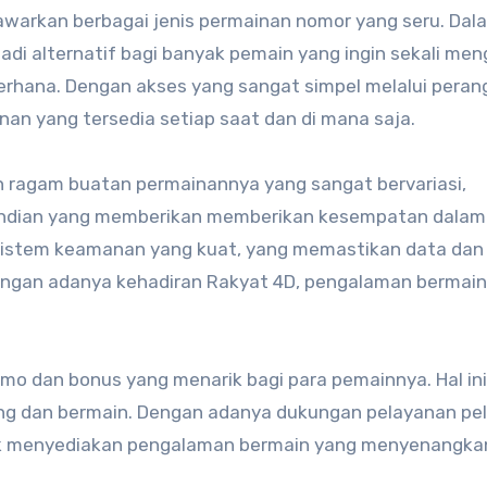
awarkan berbagai jenis permainan nomor yang seru. Dal
adi alternatif bagi banyak pemain yang ingin sekali men
rhana. Dengan akses yang sangat simpel melalui peran
nan yang tersedia setiap saat dan di mana saja.
 ragam buatan permainannya yang sangat bervariasi,
undian yang memberikan memberikan kesempatan dalam
 sistem keamanan yang kuat, yang memastikan data dan
Dengan adanya kehadiran Rakyat 4D, pengalaman bermain
omo dan bonus yang menarik bagi para pemainnya. Hal ini
ng dan bermain. Dengan adanya dukungan pelayanan pe
tuk menyediakan pengalaman bermain yang menyenangka