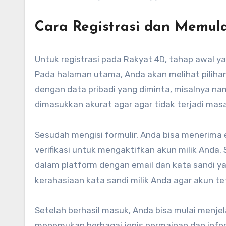
Cara Registrasi dan Memula
Untuk registrasi pada Rakyat 4D, tahap awal y
Pada halaman utama, Anda akan melihat pilihan 
dengan data pribadi yang diminta, misalnya na
dimasukkan akurat agar agar tidak terjadi masa
Sesudah mengisi formulir, Anda bisa menerima e
verifikasi untuk mengaktifkan akun milik Anda.
dalam platform dengan email dan kata sandi y
kerahasiaan kata sandi milik Anda agar akun t
Setelah berhasil masuk, Anda bisa mulai menjel
menemukan berbagai jenis permainan dan inform