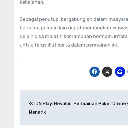
kekalahan.
Sebagai penutup, bergabunglah dalam masyara
bersama pemain lain dapat memberikan wawasan
Selain bisa melatih kemampuan bermain, inter
untuk terus ikut serta dalam permainan ini.
Post
IDN Play: Revolusi Permainan Poker Online
navigation
Menarik