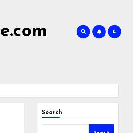
e.com
Search
Search