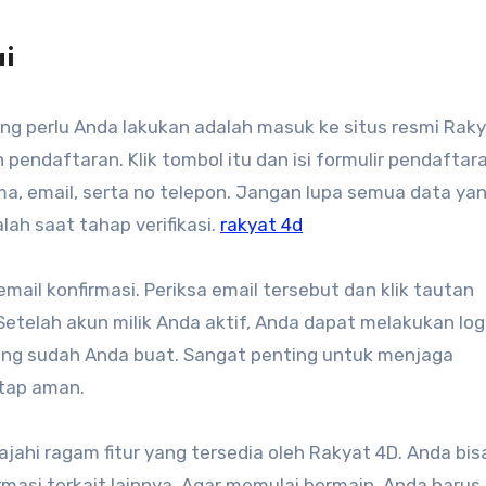
i
ang perlu Anda lakukan adalah masuk ke situs resmi Raky
pendaftaran. Klik tombol itu dan isi formulir pendaftar
ma, email, serta no telepon. Jangan lupa semua data ya
lah saat tahap verifikasi.
rakyat 4d
mail konfirmasi. Periksa email tersebut dan klik tautan
 Setelah akun milik Anda aktif, Anda dapat melakukan log
ang sudah Anda buat. Sangat penting untuk menjaga
etap aman.
ajahi ragam fitur yang tersedia oleh Rakyat 4D. Anda bis
asi terkait lainnya. Agar memulai bermain, Anda harus