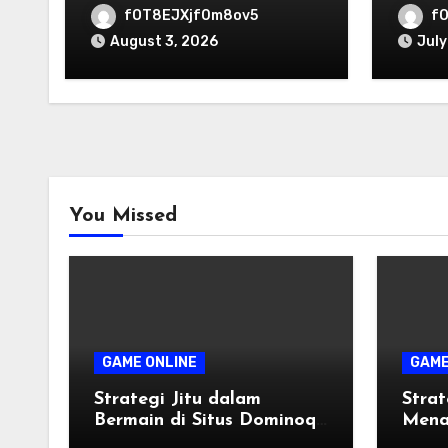
Dominoqq dan Pkv
fOT8EJXjf0m8ov5
f
August 3, 2026
July
You Missed
GAME ONLINE
GAME
Strategi Jitu dalam
Strat
Bermain di Situs Dominoqq
Mena
dan Pkv