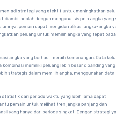
menjadi strategi yang efektif untuk meningkatkan pel
 diambil adalah dengan menganalisis pola angka yang 
elumnya, pemain dapat mengidentifikasi angka-angka y
ngkatkan peluang untuk memilih angka yang tepat pada
inasi angka yang berhasil meraih kemenangan. Data kel
kombinasi memiliki peluang lebih besar dibanding yang l
ebih strategis dalam memilih angka, menggunakan data
statistik dari periode waktu yang lebih lama dapat
tu pemain untuk melihat tren jangka panjang dan
sil yang hanya dari periode singkat. Dengan strategi y