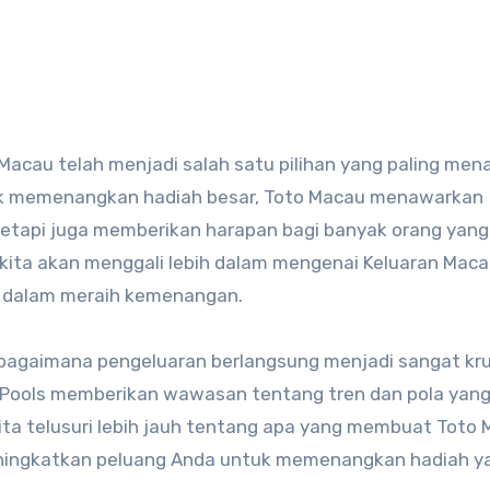
n
uk memenangkan hadiah besar, Toto Macau menawarkan
tapi juga memberikan harapan bagi banyak orang yang
, kita akan menggali lebih dalam mengenai Keluaran Maca
n dalam meraih kemenangan.
agaimana pengeluaran berlangsung menjadi sangat krus
au Pools memberikan wawasan tentang tren dan pola yan
ita telusuri lebih jauh tentang apa yang membuat Toto
ningkatkan peluang Anda untuk memenangkan hadiah y