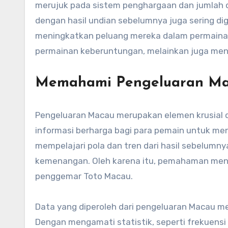
merujuk pada sistem penghargaan dan jumlah d
dengan hasil undian sebelumnya juga sering di
meningkatkan peluang mereka dalam permainan 
permainan keberuntungan, melainkan juga meng
Memahami Pengeluaran M
Pengeluaran Macau merupakan elemen krusial d
informasi berharga bagi para pemain untuk me
mempelajari pola dan tren dari hasil sebelumn
kemenangan. Oleh karena itu, pemahaman mend
penggemar Toto Macau.
Data yang diperoleh dari pengeluaran Macau
Dengan mengamati statistik, seperti frekuens