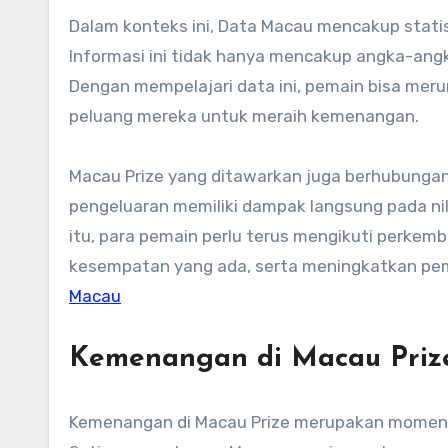
Dalam konteks ini, Data Macau mencakup statis
Informasi ini tidak hanya mencakup angka-angka
Dengan mempelajari data ini, pemain bisa meru
peluang mereka untuk meraih kemenangan.
Macau Prize yang ditawarkan juga berhubungan 
pengeluaran memiliki dampak langsung pada ni
itu, para pemain perlu terus mengikuti perke
kesempatan yang ada, serta meningkatkan p
Macau
Kemenangan di Macau Priz
Kemenangan di Macau Prize merupakan momen y