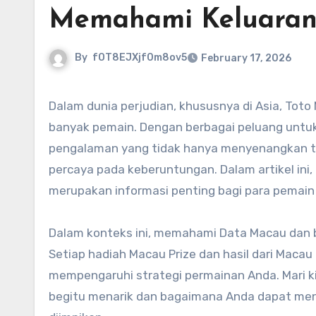
Memahami Keluara
By
fOT8EJXjf0m8ov5
February 17, 2026
Dalam dunia perjudian, khususnya di Asia, Toto Macau telah menjadi salah satu pilihan yang paling menarik bagi
banyak pemain. Dengan berbagai peluang unt
pengalaman yang tidak hanya menyenangkan te
percaya pada keberuntungan. Dalam artikel ini
merupakan informasi penting bagi para pemai
Dalam konteks ini, memahami Data Macau dan b
Setiap hadiah Macau Prize dan hasil dari Mac
mempengaruhi strategi permainan Anda. Mari k
begitu menarik dan bagaimana Anda dapat me