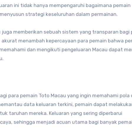
eluaran ini tidak hanya mempengaruhi bagaimana pemain
 menyusun strategi keseluruhan dalam permainan.
u juga memberikan sebuah sistem yang transparan bagi 
an akurat menambah kepercayaan para pemain bahwa pe
ng, memahami dan mengikuti pengeluaran Macau dapat me
u.
bagi para pemain Toto Macau yang ingin memahami pola
n memantau data keluaran terkini, pemain dapat melakuka
ntuk taruhan mereka. Keluaran yang sering diperbarui
caya, sehingga menjadi acuan utama bagi banyak pemai