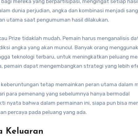
agi mereka yang berpartisipasi, mengingat setiap hasi
lam dunia perjudian, angka dan kombinasi menjadi san
otan utama saat pengumuman hasil dilakukan.
u Prize tidaklah mudah. Pemain harus menganalisis da
ediksi angka yang akan muncul. Banyak orang mengguna
ingga teknologi terbaru, untuk meningkatkan peluang me
 pemain dapat mengembangkan strategi yang lebih efe
ng, keberuntungan tetap memainkan peran utama dalam 
dari para pemenang yang sebelumnya hanya bermodal
ti nyata bahwa dalam permainan ini, siapa pun bisa men
dan percaya pada peluang yang ada.
a Keluaran