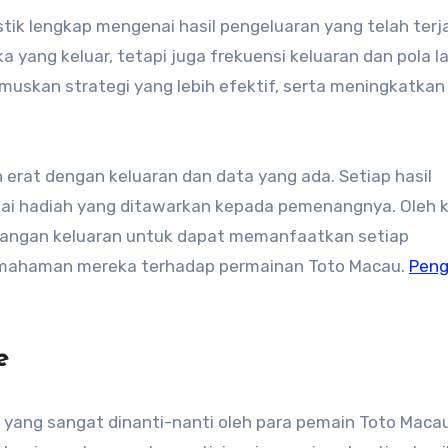
tik lengkap mengenai hasil pengeluaran yang telah terja
 yang keluar, tetapi juga frekuensi keluaran dan pola la
muskan strategi yang lebih efektif, serta meningkatkan
erat dengan keluaran dan data yang ada. Setiap hasil
lai hadiah yang ditawarkan kepada pemenangnya. Oleh 
mbangan keluaran untuk dapat memanfaatkan setiap
emahaman mereka terhadap permainan Toto Macau.
Peng
e
ang sangat dinanti-nanti oleh para pemain Toto Macau