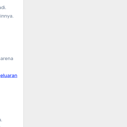
di.
innya.
karena
eluaran
.