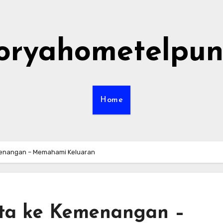
oryahometelpun
Home
menangan – Memahami Keluaran
ata ke Kemenangan –