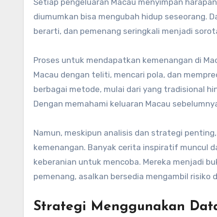
Setiap pengeluaran Macau menyimpan harapan b
diumumkan bisa mengubah hidup seseorang. Da
berarti, dan pemenang seringkali menjadi sor
Proses untuk mendapatkan kemenangan di Maca
Macau dengan teliti, mencari pola, dan mempr
berbagai metode, mulai dari yang tradisional h
Dengan memahami keluaran Macau sebelumnya,
Namun, meskipun analisis dan strategi penti
kemenangan. Banyak cerita inspiratif muncul 
keberanian untuk mencoba. Mereka menjadi buk
pemenang, asalkan bersedia mengambil risiko 
Strategi Menggunakan Dat