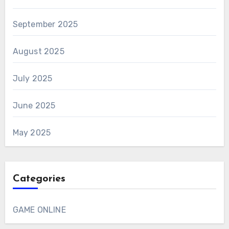
September 2025
August 2025
July 2025
June 2025
May 2025
Categories
GAME ONLINE