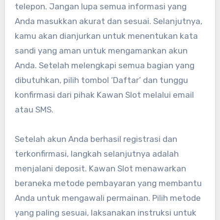
telepon. Jangan lupa semua informasi yang
Anda masukkan akurat dan sesuai. Selanjutnya,
kamu akan dianjurkan untuk menentukan kata
sandi yang aman untuk mengamankan akun
Anda. Setelah melengkapi semua bagian yang
dibutuhkan, pilih tombol ‘Daftar’ dan tunggu
konfirmasi dari pihak Kawan Slot melalui email
atau SMS.
Setelah akun Anda berhasil registrasi dan
terkonfirmasi, langkah selanjutnya adalah
menjalani deposit. Kawan Slot menawarkan
beraneka metode pembayaran yang membantu
Anda untuk mengawali permainan. Pilih metode
yang paling sesuai, laksanakan instruksi untuk