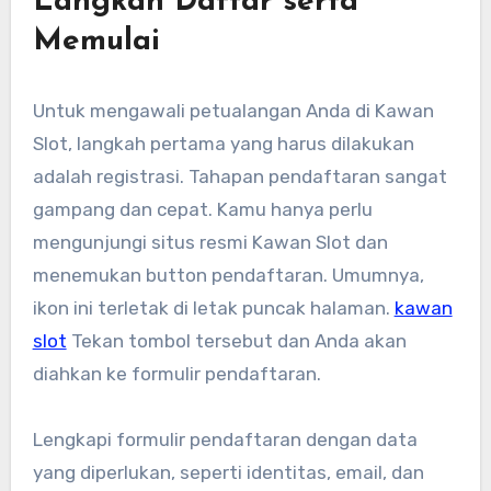
Langkah Daftar serta
Memulai
Untuk mengawali petualangan Anda di Kawan
Slot, langkah pertama yang harus dilakukan
adalah registrasi. Tahapan pendaftaran sangat
gampang dan cepat. Kamu hanya perlu
mengunjungi situs resmi Kawan Slot dan
menemukan button pendaftaran. Umumnya,
ikon ini terletak di letak puncak halaman.
kawan
slot
Tekan tombol tersebut dan Anda akan
diahkan ke formulir pendaftaran.
Lengkapi formulir pendaftaran dengan data
yang diperlukan, seperti identitas, email, dan