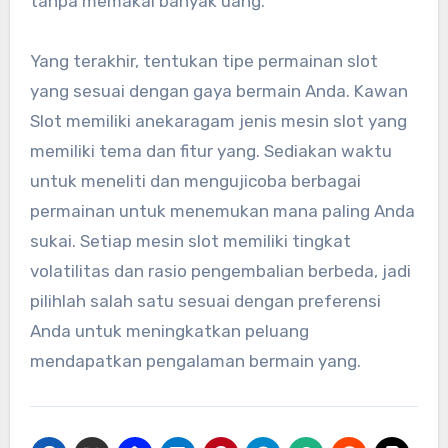
tanpa memakai banyak uang.
Yang terakhir, tentukan tipe permainan slot
yang sesuai dengan gaya bermain Anda. Kawan
Slot memiliki anekaragam jenis mesin slot yang
memiliki tema dan fitur yang. Sediakan waktu
untuk meneliti dan mengujicoba berbagai
permainan untuk menemukan mana paling Anda
sukai. Setiap mesin slot memiliki tingkat
volatilitas dan rasio pengembalian berbeda, jadi
pilihlah salah satu sesuai dengan preferensi
Anda untuk meningkatkan peluang
mendapatkan pengalaman bermain yang.