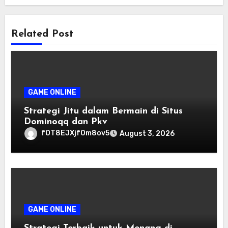
Related Post
GAME ONLINE
Strategi Jitu dalam Bermain di Situs
Dominoqq dan Pkv
fOT8EJXjf0m8ov5
August 3, 2026
GAME ONLINE