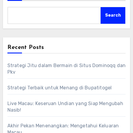
Search
Recent Posts
Strategi Jitu dalam Bermain di Situs Dominoqq dan
Pkv
Strategi Terbaik untuk Menang di Bupatitogel
Live Macau: Keseruan Undian yang Siap Mengubah
Nasib!
Akhir Pekan Menenangkan: Mengetahui Keluaran
Macau