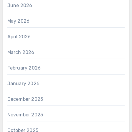
June 2026
May 2026
April 2026
March 2026
February 2026
January 2026
December 2025
November 2025
October 2025