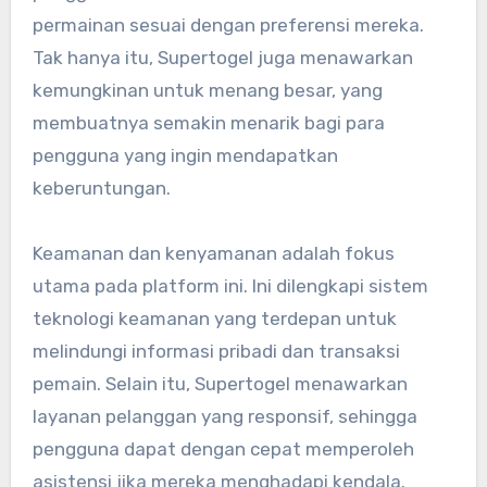
permainan sesuai dengan preferensi mereka.
Tak hanya itu, Supertogel juga menawarkan
kemungkinan untuk menang besar, yang
membuatnya semakin menarik bagi para
pengguna yang ingin mendapatkan
keberuntungan.
Keamanan dan kenyamanan adalah fokus
utama pada platform ini. Ini dilengkapi sistem
teknologi keamanan yang terdepan untuk
melindungi informasi pribadi dan transaksi
pemain. Selain itu, Supertogel menawarkan
layanan pelanggan yang responsif, sehingga
pengguna dapat dengan cepat memperoleh
asistensi jika mereka menghadapi kendala.