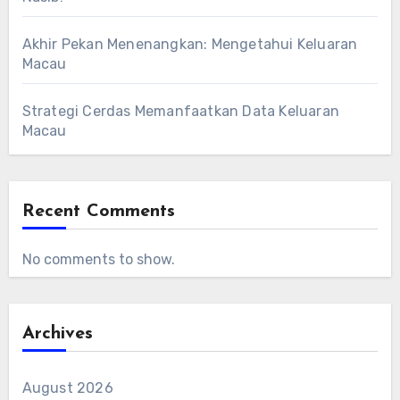
Akhir Pekan Menenangkan: Mengetahui Keluaran
Macau
Strategi Cerdas Memanfaatkan Data Keluaran
Macau
Recent Comments
No comments to show.
Archives
August 2026