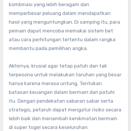
kombinasi yang lebih beragam dan
memperbesar peluang dalam mendapatkan
hasil yang menguntungkan. Di samping itu, para
pemain dapat mencoba memakai sistem bet
atau cara perhitungan tertentu dalam rangka
membantu pada pemilihan angka.
Akhirnya, krusial agar tetap patuh dan tak
terpesona untuk melakukan taruhan yang besar
hanya karena merasa untung. Tentukan
batasan keuangan dalam bermain dan patuhi
itu. Dengan pendekatan sabaran sabar serta
strategis, petaruh dapat mengatur risiko secara
lebih baik dan menambah kenikmatan bermain
di super togel secara keseluruhan.