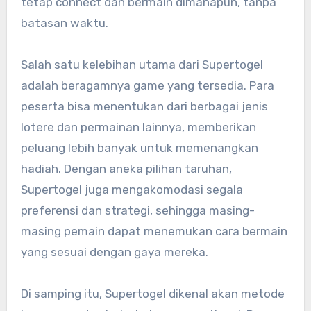
tetap connect dan bermain dimanapun, tanpa
batasan waktu.
Salah satu kelebihan utama dari Supertogel
adalah beragamnya game yang tersedia. Para
peserta bisa menentukan dari berbagai jenis
lotere dan permainan lainnya, memberikan
peluang lebih banyak untuk memenangkan
hadiah. Dengan aneka pilihan taruhan,
Supertogel juga mengakomodasi segala
preferensi dan strategi, sehingga masing-
masing pemain dapat menemukan cara bermain
yang sesuai dengan gaya mereka.
Di samping itu, Supertogel dikenal akan metode