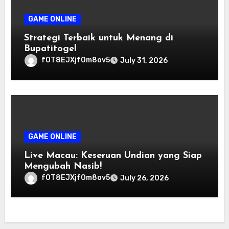
GAME ONLINE
Strategi Terbaik untuk Menang di
Bupatitogel
fOT8EJXjf0m8ov5
July 31, 2026
GAME ONLINE
Live Macau: Keseruan Undian yang Siap
Mengubah Nasib!
fOT8EJXjf0m8ov5
July 26, 2026