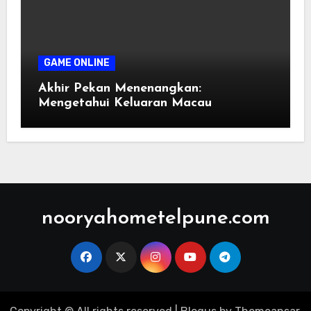
GAME ONLINE
Akhir Pekan Menenangkan:
Mengetahui Keluaran Macau
nooryahometelpune.com