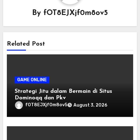
By
fOT8EJXjf0m8ov5
Related Post
GAME ONLINE
Strategi Jitu dalam Bermain di Situs
Dominoqq dan Pkv
fOT8EJXjf0m8ov5
August 3, 2026