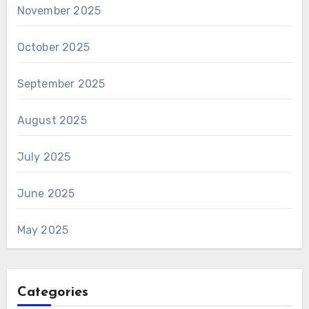
November 2025
October 2025
September 2025
August 2025
July 2025
June 2025
May 2025
Categories