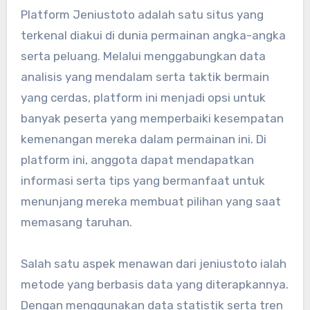
Platform Jeniustoto adalah satu situs yang
terkenal diakui di dunia permainan angka-angka
serta peluang. Melalui menggabungkan data
analisis yang mendalam serta taktik bermain
yang cerdas, platform ini menjadi opsi untuk
banyak peserta yang memperbaiki kesempatan
kemenangan mereka dalam permainan ini. Di
platform ini, anggota dapat mendapatkan
informasi serta tips yang bermanfaat untuk
menunjang mereka membuat pilihan yang saat
memasang taruhan.
Salah satu aspek menawan dari jeniustoto ialah
metode yang berbasis data yang diterapkannya.
Dengan menggunakan data statistik serta tren