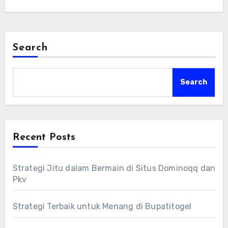
Search
Search
Recent Posts
Strategi Jitu dalam Bermain di Situs Dominoqq dan
Pkv
Strategi Terbaik untuk Menang di Bupatitogel