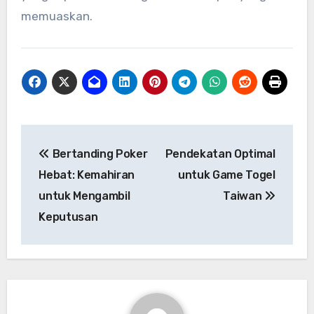
memuaskan.
Post
Bertanding Poker
Pendekatan Optimal
navigation
Hebat: Kemahiran
untuk Game Togel
untuk Mengambil
Taiwan
Keputusan