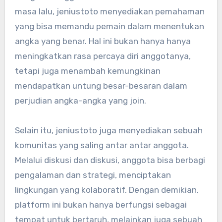
masa lalu, jeniustoto menyediakan pemahaman
yang bisa memandu pemain dalam menentukan
angka yang benar. Hal ini bukan hanya hanya
meningkatkan rasa percaya diri anggotanya,
tetapi juga menambah kemungkinan
mendapatkan untung besar-besaran dalam
perjudian angka-angka yang join.
Selain itu, jeniustoto juga menyediakan sebuah
komunitas yang saling antar antar anggota.
Melalui diskusi dan diskusi, anggota bisa berbagi
pengalaman dan strategi, menciptakan
lingkungan yang kolaboratif. Dengan demikian,
platform ini bukan hanya berfungsi sebagai
tempat untuk bertaruh, melainkan juga sebuah