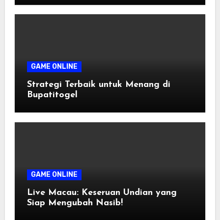
GAME ONLINE
Strategi Terbaik untuk Menang di
Bupatitogel
GAME ONLINE
Live Macau: Keseruan Undian yang
Siap Mengubah Nasib!