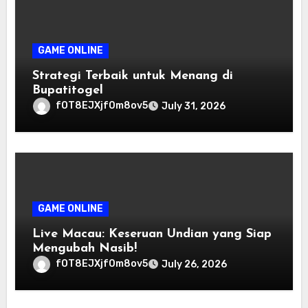
GAME ONLINE
Strategi Terbaik untuk Menang di
Bupatitogel
fOT8EJXjf0m8ov5
July 31, 2026
GAME ONLINE
Live Macau: Keseruan Undian yang Siap
Mengubah Nasib!
fOT8EJXjf0m8ov5
July 26, 2026