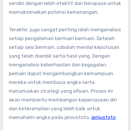
sendiri dengan lebih efektif dan berupaya untuk
memaksimalkan potensi kemenangan.
Terakhir, juga sangat penting ialah menganalisis
setiap pengalaman bermain bermain. Setelah
setiap sesi bermain, cobalah menilai keputusan
yang telah diambil serta hasil yang. Dengan
menganalisis keberhasilan dan kegagalan,
pemain dapat mengembangkan kemampuan
mereka untuk membaca angka serta
merumuskan strategi yang efisien. Proses ini
akan membantu membangun kepercayaan diri
dan keterampilan yang lebih baik untuk
memahami angka pada jeniustoto.
jeniustoto