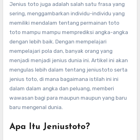
Jenius toto juga adalah salah satu frasa yang
sering, menggambarkan individu-individu yang
memiliki mendalam tentang permainan toto
toto mampu mampu memprediksi angka-angka
dengan lebih baik. Dengan mempelajari
mempelajari pola dan, banyak orang yang
menjadi menjadi jenius dunia ini. Artikel ini akan
mengulas lebih dalam tentang jeniustoto serta
jenius toto, di mana bagaimana istilah ini ini
dalam dalam angka dan peluang, memberi
wawasan bagi para maupun maupun yang baru
baru mengenal dunia.
Apa Itu Jeniustoto?