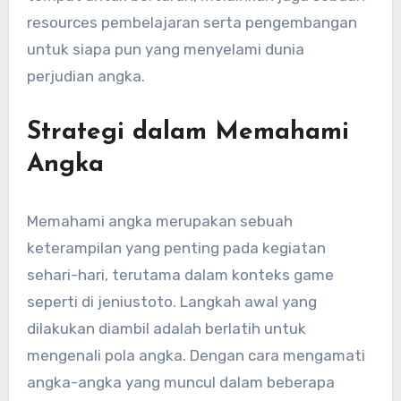
resources pembelajaran serta pengembangan
untuk siapa pun yang menyelami dunia
perjudian angka.
Strategi dalam Memahami
Angka
Memahami angka merupakan sebuah
keterampilan yang penting pada kegiatan
sehari-hari, terutama dalam konteks game
seperti di jeniustoto. Langkah awal yang
dilakukan diambil adalah berlatih untuk
mengenali pola angka. Dengan cara mengamati
angka-angka yang muncul dalam beberapa