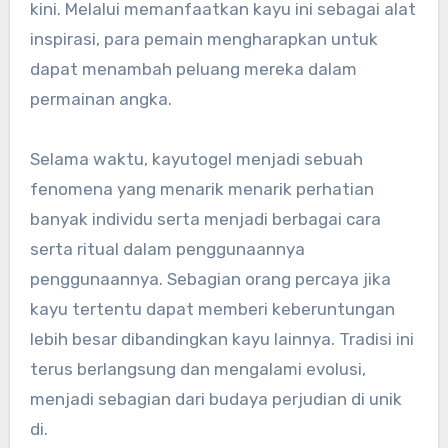
kini. Melalui memanfaatkan kayu ini sebagai alat
inspirasi, para pemain mengharapkan untuk
dapat menambah peluang mereka dalam
permainan angka.
Selama waktu, kayutogel menjadi sebuah
fenomena yang menarik menarik perhatian
banyak individu serta menjadi berbagai cara
serta ritual dalam penggunaannya
penggunaannya. Sebagian orang percaya jika
kayu tertentu dapat memberi keberuntungan
lebih besar dibandingkan kayu lainnya. Tradisi ini
terus berlangsung dan mengalami evolusi,
menjadi sebagian dari budaya perjudian di unik
di.