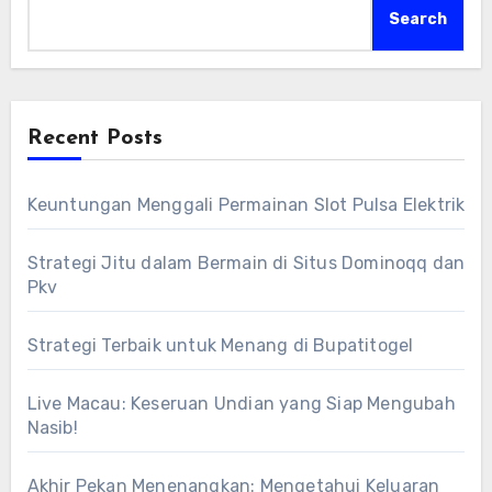
Search
Recent Posts
Keuntungan Menggali Permainan Slot Pulsa Elektrik
Strategi Jitu dalam Bermain di Situs Dominoqq dan
Pkv
Strategi Terbaik untuk Menang di Bupatitogel
Live Macau: Keseruan Undian yang Siap Mengubah
Nasib!
Akhir Pekan Menenangkan: Mengetahui Keluaran