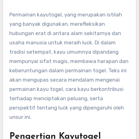
Permainan kayutogel, yang merupakan istilah
yang banyak digunakan, merefleksikan
hubungan erat di antara alam sekitarnya dan
usaha manusia untuk meraih luck. Di dalam
tradisi setempat, kayu umumnya dipandang
mempunyai sifat magis, membawa harapan dan
keberuntungan dalam permainan togel. Teks ini
akan mengupas secara mendalam mengenai
permainan kayu togel, cara kayu berkontribusi
terhadap menciptakan peluang, serta
perspektif tentang luck yang dipengaruhi oleh
unsur ini.
Pengertian Kayutogel