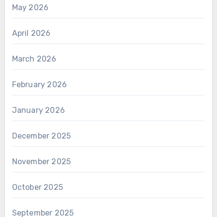
May 2026
April 2026
March 2026
February 2026
January 2026
December 2025
November 2025
October 2025
September 2025