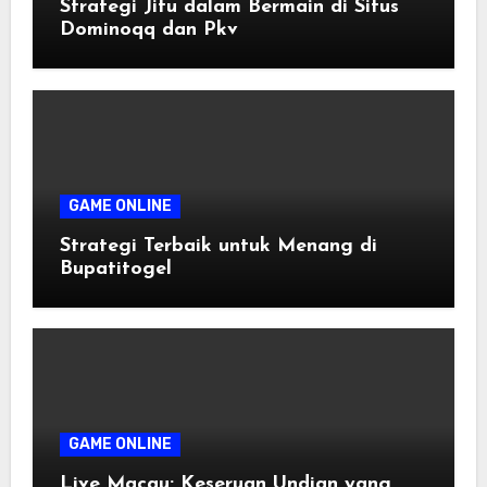
Strategi Jitu dalam Bermain di Situs
Dominoqq dan Pkv
GAME ONLINE
Strategi Terbaik untuk Menang di
Bupatitogel
GAME ONLINE
Live Macau: Keseruan Undian yang