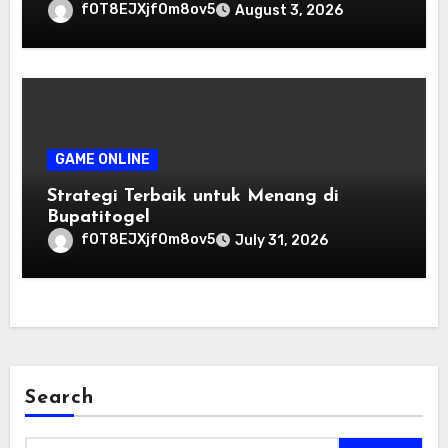
fOT8EJXjf0m8ov5
August 3, 2026
GAME ONLINE
Strategi Terbaik untuk Menang di
Bupatitogel
fOT8EJXjf0m8ov5
July 31, 2026
Search