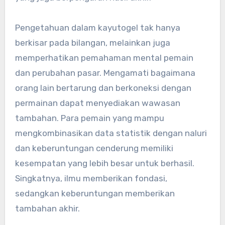
Pengetahuan dalam kayutogel tak hanya
berkisar pada bilangan, melainkan juga
memperhatikan pemahaman mental pemain
dan perubahan pasar. Mengamati bagaimana
orang lain bertarung dan berkoneksi dengan
permainan dapat menyediakan wawasan
tambahan. Para pemain yang mampu
mengkombinasikan data statistik dengan naluri
dan keberuntungan cenderung memiliki
kesempatan yang lebih besar untuk berhasil.
Singkatnya, ilmu memberikan fondasi,
sedangkan keberuntungan memberikan
tambahan akhir.