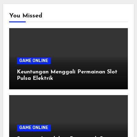
You Missed
GAME ONLINE
Keuntungan Menggali Permainan Slot
Pulsa Elektrik
GAME ONLINE