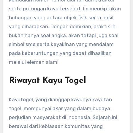
serta potongan kayu tersebut. Ini menciptakan
hubungan yang antara objek fisik serta hasil
yang diharapkan. Dengan demikian, praktik ini
bukan hanya soal angka, akan tetapi juga soal
simbolisme serta keyakinan yang mendalam
pada keberuntungan yang dapat dihasilkan
melalui elemen alami.
Riwayat Kayu Togel
Kayutogel, yang dianggap kayunya kayutan
togel, mempunyai akar yang dalam budaya
perjudian masyarakat di Indonesia. Sejarah ini
berawal dari kebiasaan komunitas yang