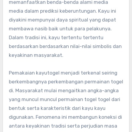
memanfaatkan benda-benda alami media
media dalam prediksi keberuntungan. Kayu ini
diyakini mempunyai daya spiritual yang dapat
membawa nasib baik untuk para pelakunya.
Dalam tradisi ini, kayu tertentu tertentu
berdasarkan berdasarkan nilai-nilai simbolis dan
keyakinan masyarakat.
Pemakaian kayutogel menjadi terkenal seiring
berkembangnya perkembangan permainan togel
di. Masyarakat mulai mengaitkan angka-angka
yang muncul muncul permainan togel togel dari
bentuk serta karakteristik dari kayu kayu
digunakan. Fenomena ini membangun koneksi di
antara keyakinan tradisi serta perjudian masa