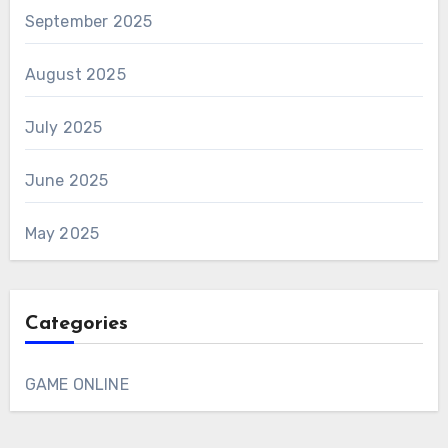
September 2025
August 2025
July 2025
June 2025
May 2025
Categories
GAME ONLINE