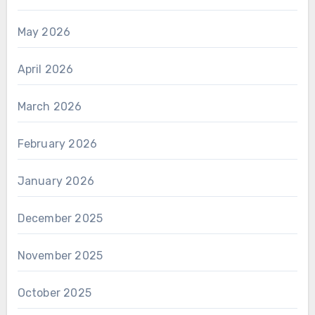
May 2026
April 2026
March 2026
February 2026
January 2026
December 2025
November 2025
October 2025