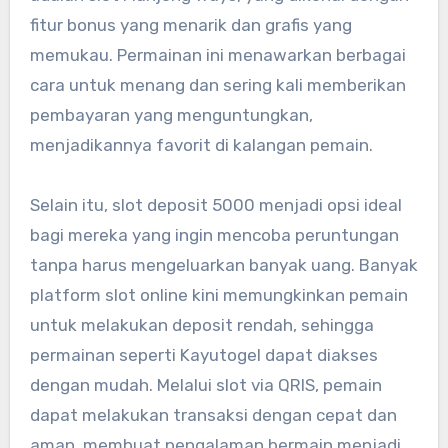
fitur bonus yang menarik dan grafis yang
memukau. Permainan ini menawarkan berbagai
cara untuk menang dan sering kali memberikan
pembayaran yang menguntungkan,
menjadikannya favorit di kalangan pemain.
Selain itu, slot deposit 5000 menjadi opsi ideal
bagi mereka yang ingin mencoba peruntungan
tanpa harus mengeluarkan banyak uang. Banyak
platform slot online kini memungkinkan pemain
untuk melakukan deposit rendah, sehingga
permainan seperti Kayutogel dapat diakses
dengan mudah. Melalui slot via QRIS, pemain
dapat melakukan transaksi dengan cepat dan
aman, membuat pengalaman bermain menjadi