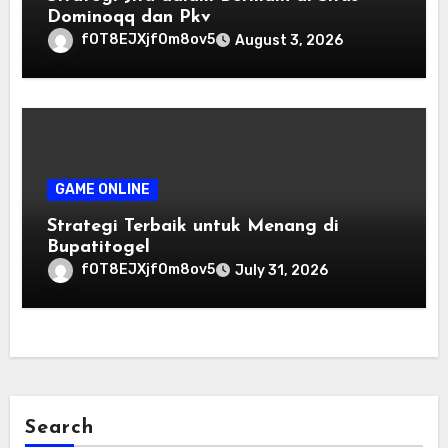
Dominoqq dan Pkv
fOT8EJXjf0m8ov5
August 3, 2026
GAME ONLINE
Strategi Terbaik untuk Menang di
Bupatitogel
fOT8EJXjf0m8ov5
July 31, 2026
Search