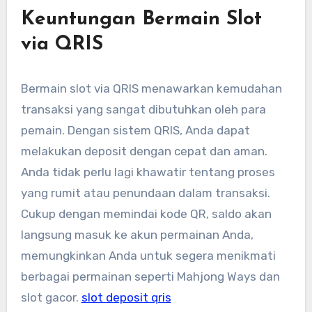
Keuntungan Bermain Slot
via QRIS
Bermain slot via QRIS menawarkan kemudahan
transaksi yang sangat dibutuhkan oleh para
pemain. Dengan sistem QRIS, Anda dapat
melakukan deposit dengan cepat dan aman.
Anda tidak perlu lagi khawatir tentang proses
yang rumit atau penundaan dalam transaksi.
Cukup dengan memindai kode QR, saldo akan
langsung masuk ke akun permainan Anda,
memungkinkan Anda untuk segera menikmati
berbagai permainan seperti Mahjong Ways dan
slot gacor.
slot deposit qris