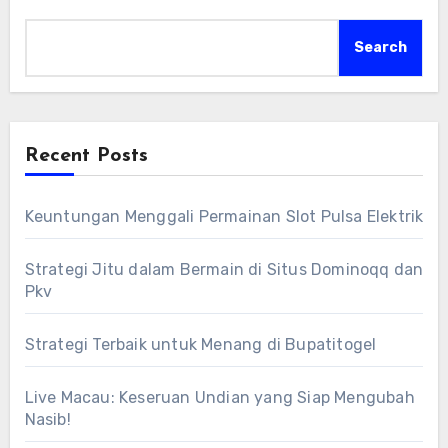
Search
Recent Posts
Keuntungan Menggali Permainan Slot Pulsa Elektrik
Strategi Jitu dalam Bermain di Situs Dominoqq dan
Pkv
Strategi Terbaik untuk Menang di Bupatitogel
Live Macau: Keseruan Undian yang Siap Mengubah
Nasib!