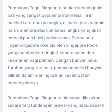
Permainan Togel Singapore adalah sebuah jenis
judi yang sangat populer di Indonesia. Ini ini
melibatkan tebakan angka, di mana para pemain
harus memprediksi kombinasi angka yang akan
muncul pada hasil undian resmi. Permainan
Togel Singapore dikelola oleh Singapore Pools,
yang memberikan tingkat kepercayaan dan
keamanan bagi pemain. Dengan banyak jenis
taruhan yang tersedia, pemain memiliki banyak
pilihan dalam meningkatkan kesempatan
menang dirinya.
Permainan Togel Singapore biasanya dilakukan
secara teratur dengan jadwal yang jelas, seperti