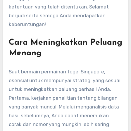
ketentuan yang telah ditentukan. Selamat
berjudi serta semoga Anda mendapatkan
keberuntungan!
Cara Meningkatkan Peluang
Menang
Saat bermain permainan togel Singapore,
esensial untuk mempunyai strategi yang sesuai
untuk meningkatkan peluang berhasil Anda.
Pertama, kerjakan penelitian tentang bilangan
yang banyak muncul. Melalui menganalisis data
hasil sebelumnya, Anda dapat menemukan
corak dan nomor yang mungkin lebih sering