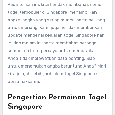
Pada tulisan ini, kita hendak membahas nomor
togel terpopuler di Singapore, menampilkan
angka-angka yang sering muncul serta peluang
untuk menang. Kami juga hendak memberikan
update mengenai keluaran togel Singapore hari
ini dan malam ini, serta membahas berbagai
sumber data terpercaya untuk memastikan
Anda tidak melewatkan data penting. Siap
untuk menemukan angka beruntung Anda? Mari
kita jelajahi lebih jauh alam togel Singapore
bersama-sama.
Pengertian Permainan Togel
Singapore