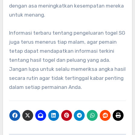
dengan asa meningkatkan kesempatan mereka
untuk menang.
Informasi terbaru tentang pengeluaran togel SG
juga terus menerus tiap malam, agar pemain
tetap dapat mendapatkan informasi terkini
tentang hasil togel dan peluang yang ada.
Jangan lupa untuk selalu memeriksa angka hasil
secara rutin agar tidak tertinggal kabar penting
dalam setiap permainan Anda.