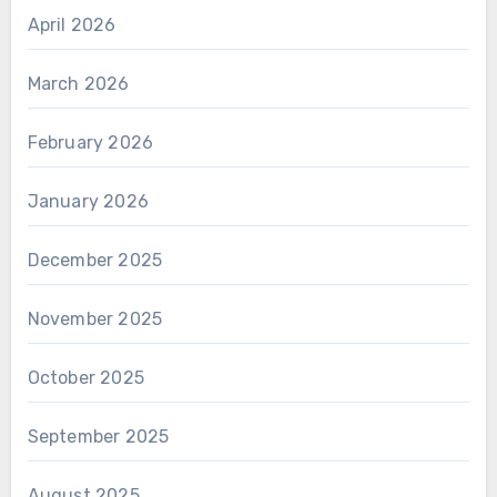
April 2026
March 2026
February 2026
January 2026
December 2025
November 2025
October 2025
September 2025
August 2025