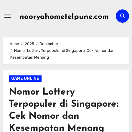
Skip
to
nooryahometelpune.com
content
Home
2025
December
Nomor Lottery Terpopuler di Singapore: Cek Nomor dan
Kesempatan Menang
GAME ONLINE
Nomor Lottery
Terpopuler di Singapore:
Cek Nomor dan
Kesempatan Menang