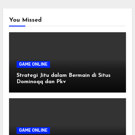
You Missed
GAME ONLINE
Strategi Jitu dalam Bermain di Situs
Dominoqq dan Pkv
GAME ONLINE