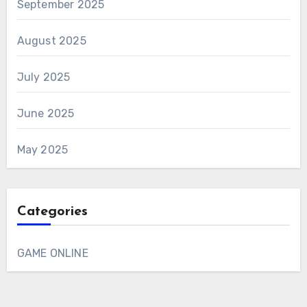
September 2025
August 2025
July 2025
June 2025
May 2025
Categories
GAME ONLINE