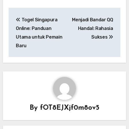
Post
Togel Singapura
Menjadi Bandar QQ
navigation
Online: Panduan
Handal: Rahasia
Utama untuk Pemain
Sukses
Baru
By
fOT8EJXjf0m8ov5