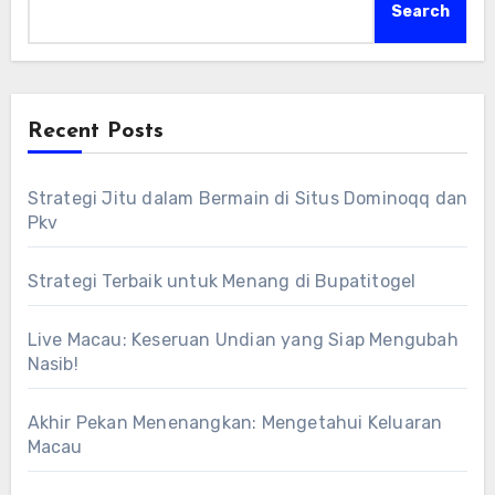
Search
Recent Posts
Strategi Jitu dalam Bermain di Situs Dominoqq dan
Pkv
Strategi Terbaik untuk Menang di Bupatitogel
Live Macau: Keseruan Undian yang Siap Mengubah
Nasib!
Akhir Pekan Menenangkan: Mengetahui Keluaran
Macau