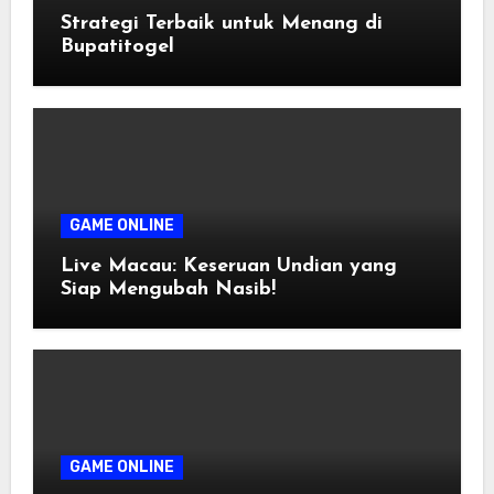
Strategi Terbaik untuk Menang di
Bupatitogel
GAME ONLINE
Live Macau: Keseruan Undian yang
Siap Mengubah Nasib!
GAME ONLINE