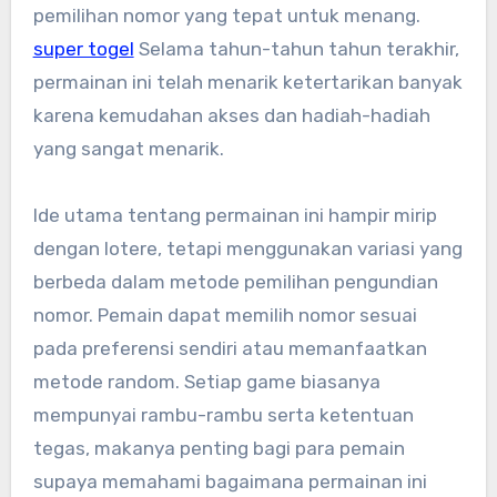
pemilihan nomor yang tepat untuk menang.
super togel
Selama tahun-tahun tahun terakhir,
permainan ini telah menarik ketertarikan banyak
karena kemudahan akses dan hadiah-hadiah
yang sangat menarik.
Ide utama tentang permainan ini hampir mirip
dengan lotere, tetapi menggunakan variasi yang
berbeda dalam metode pemilihan pengundian
nomor. Pemain dapat memilih nomor sesuai
pada preferensi sendiri atau memanfaatkan
metode random. Setiap game biasanya
mempunyai rambu-rambu serta ketentuan
tegas, makanya penting bagi para pemain
supaya memahami bagaimana permainan ini