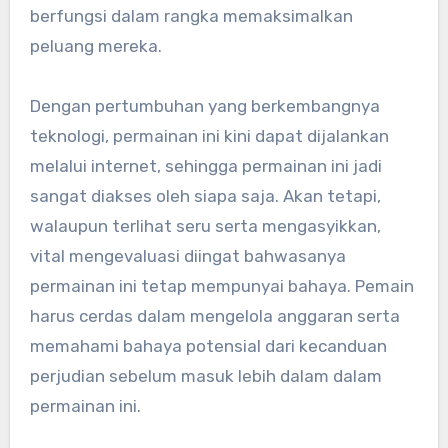
berfungsi dalam rangka memaksimalkan
peluang mereka.
Dengan pertumbuhan yang berkembangnya
teknologi, permainan ini kini dapat dijalankan
melalui internet, sehingga permainan ini jadi
sangat diakses oleh siapa saja. Akan tetapi,
walaupun terlihat seru serta mengasyikkan,
vital mengevaluasi diingat bahwasanya
permainan ini tetap mempunyai bahaya. Pemain
harus cerdas dalam mengelola anggaran serta
memahami bahaya potensial dari kecanduan
perjudian sebelum masuk lebih dalam dalam
permainan ini.