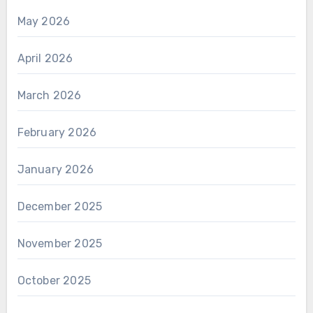
May 2026
April 2026
March 2026
February 2026
January 2026
December 2025
November 2025
October 2025