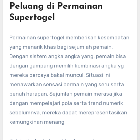
Peluang di Permainan
Supertogel
Permainan supertogel memberikan kesempatan
yang menarik khas bagi sejumlah pemain.
Dengan sistem angka angka yang, pemain bisa
dengan gampang memilih kombinasi angka yg
mereka percaya bakal muncul. Situasi ini
menawarkan sensasi bermain yang seru serta
penuh harapan. Sejumlah pemain merasa jika
dengan mempelajari pola serta trend numerik
sebelumnya, mereka dapat merepresentasikan
kemungkinan menang.