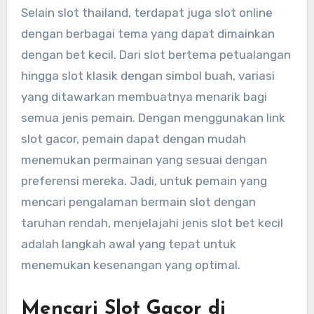
Selain slot thailand, terdapat juga slot online
dengan berbagai tema yang dapat dimainkan
dengan bet kecil. Dari slot bertema petualangan
hingga slot klasik dengan simbol buah, variasi
yang ditawarkan membuatnya menarik bagi
semua jenis pemain. Dengan menggunakan link
slot gacor, pemain dapat dengan mudah
menemukan permainan yang sesuai dengan
preferensi mereka. Jadi, untuk pemain yang
mencari pengalaman bermain slot dengan
taruhan rendah, menjelajahi jenis slot bet kecil
adalah langkah awal yang tepat untuk
menemukan kesenangan yang optimal.
Mencari Slot Gacor di