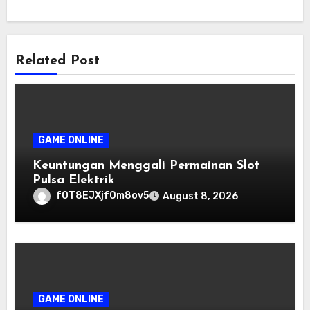
Related Post
GAME ONLINE
Keuntungan Menggali Permainan Slot
Pulsa Elektrik
fOT8EJXjf0m8ov5
August 8, 2026
GAME ONLINE