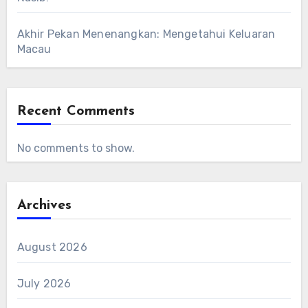
Akhir Pekan Menenangkan: Mengetahui Keluaran
Macau
Recent Comments
No comments to show.
Archives
August 2026
July 2026