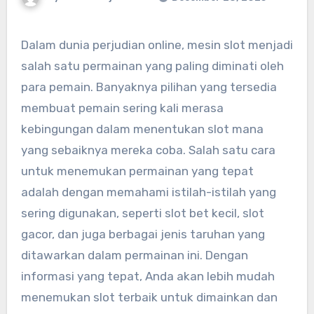
Dalam dunia perjudian online, mesin slot menjadi
salah satu permainan yang paling diminati oleh
para pemain. Banyaknya pilihan yang tersedia
membuat pemain sering kali merasa
kebingungan dalam menentukan slot mana
yang sebaiknya mereka coba. Salah satu cara
untuk menemukan permainan yang tepat
adalah dengan memahami istilah-istilah yang
sering digunakan, seperti slot bet kecil, slot
gacor, dan juga berbagai jenis taruhan yang
ditawarkan dalam permainan ini. Dengan
informasi yang tepat, Anda akan lebih mudah
menemukan slot terbaik untuk dimainkan dan