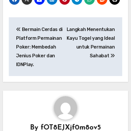
Post
Bermain Cerdas di
Langkah Menentukan
navigation
Platform Permainan
Kayu Togel yang Ideal
Poker: Membedah
untuk Permainan
Jenius Poker dan
Sahabat
IDNPlay.
By
fOT8EJXjf0m8ov5