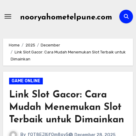
Skip
to
nooryahometelpune.com
content
Home
2025
December
Link Slot Gacor: Cara Mudah Menemukan Slot Terbaik untuk
Dimainkan
GAME ONLINE
Link Slot Gacor: Cara
Mudah Menemukan Slot
Terbaik untuk Dimainkan
By
fOT8EJXjf0m8ov5
December 28, 2025