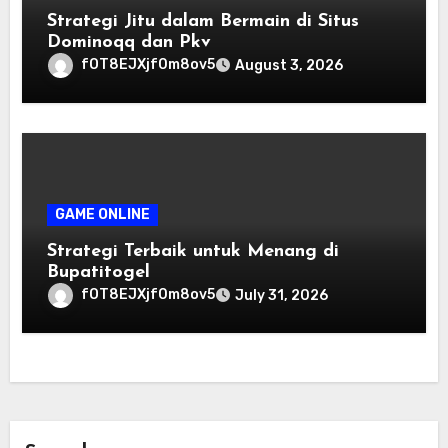
Strategi Jitu dalam Bermain di Situs
Dominoqq dan Pkv
fOT8EJXjf0m8ov5
August 3, 2026
GAME ONLINE
Strategi Terbaik untuk Menang di
Bupatitogel
fOT8EJXjf0m8ov5
July 31, 2026