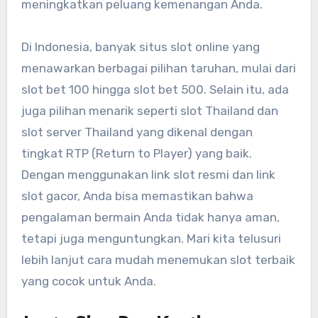
meningkatkan peluang kemenangan Anda.
Di Indonesia, banyak situs slot online yang
menawarkan berbagai pilihan taruhan, mulai dari
slot bet 100 hingga slot bet 500. Selain itu, ada
juga pilihan menarik seperti slot Thailand dan
slot server Thailand yang dikenal dengan
tingkat RTP (Return to Player) yang baik.
Dengan menggunakan link slot resmi dan link
slot gacor, Anda bisa memastikan bahwa
pengalaman bermain Anda tidak hanya aman,
tetapi juga menguntungkan. Mari kita telusuri
lebih lanjut cara mudah menemukan slot terbaik
yang cocok untuk Anda.