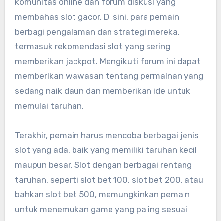
komunitas online dan forum diskusi yang
membahas slot gacor. Di sini, para pemain
berbagi pengalaman dan strategi mereka,
termasuk rekomendasi slot yang sering
memberikan jackpot. Mengikuti forum ini dapat
memberikan wawasan tentang permainan yang
sedang naik daun dan memberikan ide untuk
memulai taruhan.
Terakhir, pemain harus mencoba berbagai jenis
slot yang ada, baik yang memiliki taruhan kecil
maupun besar. Slot dengan berbagai rentang
taruhan, seperti slot bet 100, slot bet 200, atau
bahkan slot bet 500, memungkinkan pemain
untuk menemukan game yang paling sesuai