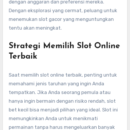
dengan anggaran dan preferensi mereka.
Dengan eksplorasi yang cermat, peluang untuk
menemukan slot gacor yang menguntungkan
tentu akan meningkat.
Strategi Memilih Slot Online
Terbaik
Saat memilih slot online terbaik, penting untuk
memahami jenis taruhan yang ingin Anda
tempatkan. Jika Anda seorang pemula atau
hanya ingin bermain dengan risiko rendah, slot
bet kecil bisa menjadi pilihan yang ideal. Slot ini
memungkinkan Anda untuk menikmati
permainan tanpa harus mengeluarkan banyak