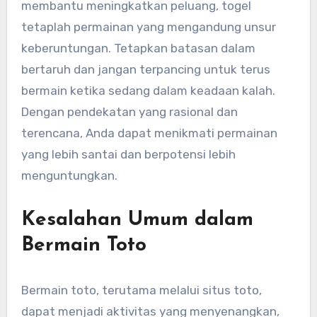
membantu meningkatkan peluang, togel
tetaplah permainan yang mengandung unsur
keberuntungan. Tetapkan batasan dalam
bertaruh dan jangan terpancing untuk terus
bermain ketika sedang dalam keadaan kalah.
Dengan pendekatan yang rasional dan
terencana, Anda dapat menikmati permainan
yang lebih santai dan berpotensi lebih
menguntungkan.
Kesalahan Umum dalam
Bermain Toto
Bermain toto, terutama melalui situs toto,
dapat menjadi aktivitas yang menyenangkan,