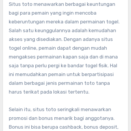
Situs toto menawarkan berbagai keuntungan
bagi para pemain yang ingin mencoba
keberuntungan mereka dalam permainan togel.
Salah satu keunggulannya adalah kemudahan
akses yang disediakan. Dengan adanya situs
togel online, pemain dapat dengan mudah
mengakses permainan kapan saja dan di mana
saja tanpa perlu pergi ke bandar togel fisik. Hal
ini memudahkan pemain untuk berpartisipasi
dalam berbagai jenis permainan toto tanpa
harus terikat pada lokasi tertentu.
Selain itu, situs toto seringkali menawarkan
promosi dan bonus menarik bagi anggotanya.
Bonus ini bisa berupa cashback, bonus deposit,