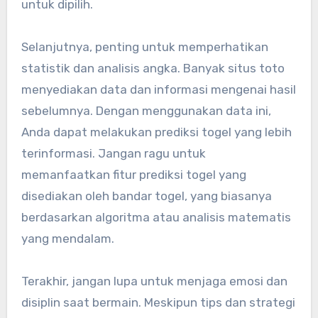
untuk dipilih.
Selanjutnya, penting untuk memperhatikan
statistik dan analisis angka. Banyak situs toto
menyediakan data dan informasi mengenai hasil
sebelumnya. Dengan menggunakan data ini,
Anda dapat melakukan prediksi togel yang lebih
terinformasi. Jangan ragu untuk
memanfaatkan fitur prediksi togel yang
disediakan oleh bandar togel, yang biasanya
berdasarkan algoritma atau analisis matematis
yang mendalam.
Terakhir, jangan lupa untuk menjaga emosi dan
disiplin saat bermain. Meskipun tips dan strategi