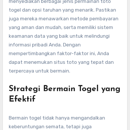
menyediakan berbagai jenis permainan toto
togel dan opsi taruhan yang menarik. Pastikan
juga mereka menawarkan metode pembayaran
yang aman dan mudah, serta memiliki sistem
keamanan data yang baik untuk melindungi
informasi pribadi Anda. Dengan
mempertimbangkan faktor-faktor ini, Anda
dapat menemukan situs toto yang tepat dan
terpercaya untuk bermain.
Strategi Bermain Togel yang
Efektif
Bermain togel tidak hanya mengandalkan
keberuntungan semata, tetapi juga