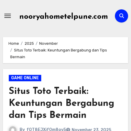
Skip
to
nooryahometelpune.com
content
Home
2025
November
Situs Toto Terbaik: Keuntungan Bergabung dan Tips
Bermain
GAME ONLINE
Situs Toto Terbaik:
Keuntungan Bergabung
dan Tips Bermain
By
fOT8EJXjf0m8ov5
November 23, 2025