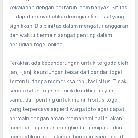
kekalahan dengan bertaruh lebih banyak. Situasi
ini dapat menyebabkan kerugian finansial yang
signifikan. Disiplinitas dalam mengatur anggaran
dan waktu bermain sangat penting dalam
perjudian togel online.
Terakhir, ada kecenderungan untuk tergoda oleh
janji-janji keuntungan besar dari bandar togel
tertentu tanpa memeriksa reputasi situs. Tidak
semua situs togel memiliki kredibilitas yang
sama, dan penting untuk memilih situs togel
yang terpercaya seperti wargatoto agar dapat
bermain dengan aman. Memahami hal ini akan
membantu pemain menghindari penipuan dan
memastikan pengalaman bermain yang positif.