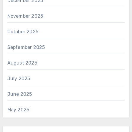
December 2025
November 2025
October 2025
September 2025
August 2025
July 2025
June 2025
May 2025