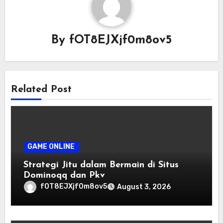
By
fOT8EJXjf0m8ov5
Related Post
GAME ONLINE
Strategi Jitu dalam Bermain di Situs
Dominoqq dan Pkv
fOT8EJXjf0m8ov5
August 3, 2026