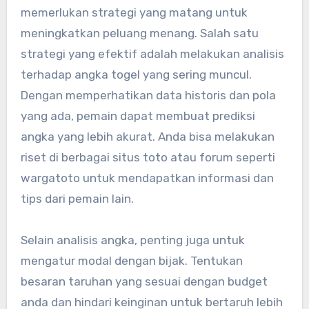
memerlukan strategi yang matang untuk
meningkatkan peluang menang. Salah satu
strategi yang efektif adalah melakukan analisis
terhadap angka togel yang sering muncul.
Dengan memperhatikan data historis dan pola
yang ada, pemain dapat membuat prediksi
angka yang lebih akurat. Anda bisa melakukan
riset di berbagai situs toto atau forum seperti
wargatoto untuk mendapatkan informasi dan
tips dari pemain lain.
Selain analisis angka, penting juga untuk
mengatur modal dengan bijak. Tentukan
besaran taruhan yang sesuai dengan budget
anda dan hindari keinginan untuk bertaruh lebih