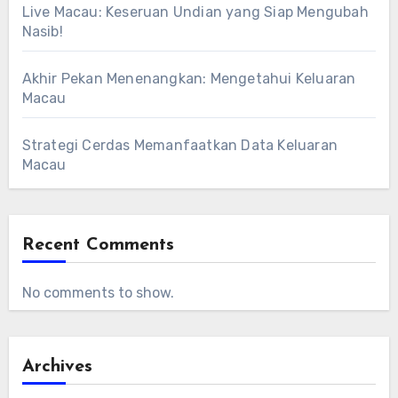
Live Macau: Keseruan Undian yang Siap Mengubah
Nasib!
Akhir Pekan Menenangkan: Mengetahui Keluaran
Macau
Strategi Cerdas Memanfaatkan Data Keluaran
Macau
Recent Comments
No comments to show.
Archives