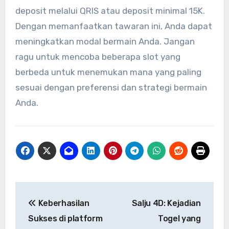
deposit melalui QRIS atau deposit minimal 15K.
Dengan memanfaatkan tawaran ini, Anda dapat
meningkatkan modal bermain Anda. Jangan
ragu untuk mencoba beberapa slot yang
berbeda untuk menemukan mana yang paling
sesuai dengan preferensi dan strategi bermain
Anda.
Post
Keberhasilan
Salju 4D: Kejadian
navigation
Sukses di platform
Togel yang