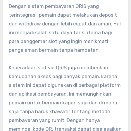
Dengan sistem pembayaran QRIS yang
terintegrasi, pemain dapat melakukan deposit
dan withdraw dengan lebih cepat dan aman. Hal
ini menjadi salah satu daya tarik utama bagi
para penggemar slot yang ingin menikmati
pengalaman bermain tanpa hambatan.
Keberadaan slot via QRIS juga memberikan
kemudahan akses bagi banyak pemain, karena
sistem ini dapat digunakan di berbagai platform
dan aplikasi pembayaran. Ini memungkinkan
pemain untuk bermain kapan saja dan di mana
saja tanpa harus khawatir tentang metode
pembayaran yang rumit. Dengan hanya
memindai kode QR, transaksi dapat diselesaikan