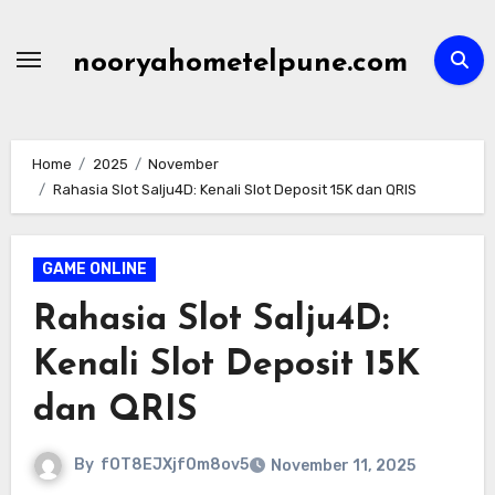
Skip
to
nooryahometelpune.com
content
Home
2025
November
Rahasia Slot Salju4D: Kenali Slot Deposit 15K dan QRIS
GAME ONLINE
Rahasia Slot Salju4D:
Kenali Slot Deposit 15K
dan QRIS
By
fOT8EJXjf0m8ov5
November 11, 2025