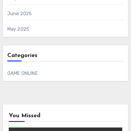
June 2025
May 2025
Categories
GAME ONLINE
You Missed