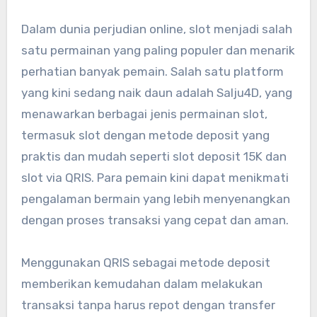
Dalam dunia perjudian online, slot menjadi salah
satu permainan yang paling populer dan menarik
perhatian banyak pemain. Salah satu platform
yang kini sedang naik daun adalah Salju4D, yang
menawarkan berbagai jenis permainan slot,
termasuk slot dengan metode deposit yang
praktis dan mudah seperti slot deposit 15K dan
slot via QRIS. Para pemain kini dapat menikmati
pengalaman bermain yang lebih menyenangkan
dengan proses transaksi yang cepat dan aman.
Menggunakan QRIS sebagai metode deposit
memberikan kemudahan dalam melakukan
transaksi tanpa harus repot dengan transfer