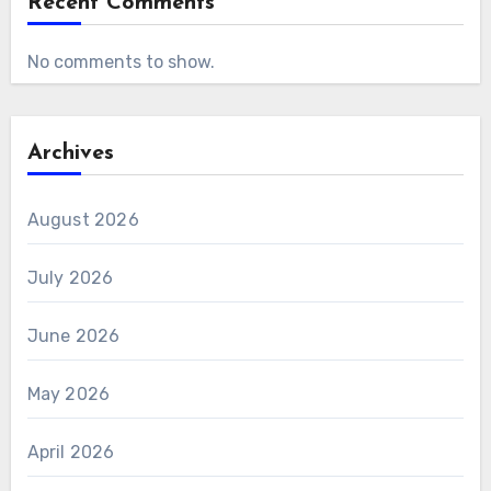
Recent Comments
No comments to show.
Archives
August 2026
July 2026
June 2026
May 2026
April 2026