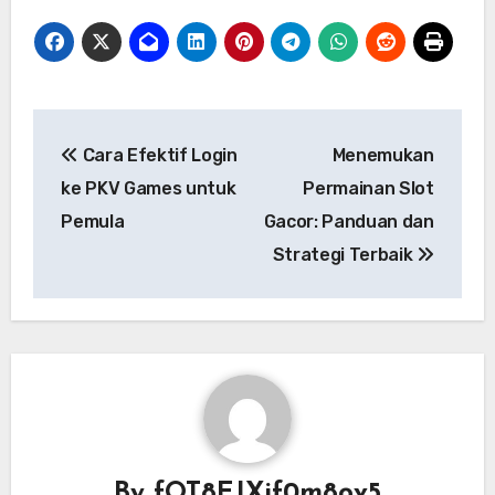
Post
Cara Efektif Login
Menemukan
navigation
ke PKV Games untuk
Permainan Slot
Pemula
Gacor: Panduan dan
Strategi Terbaik
By
fOT8EJXjf0m8ov5