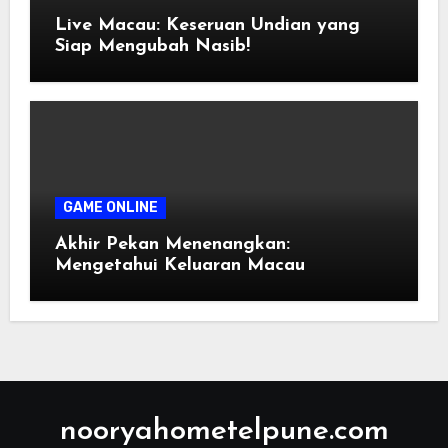
Live Macau: Keseruan Undian yang
Siap Mengubah Nasib!
GAME ONLINE
Akhir Pekan Menenangkan:
Mengetahui Keluaran Macau
nooryahometelpune.com