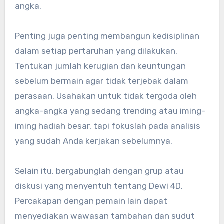
angka.
Penting juga penting membangun kedisiplinan
dalam setiap pertaruhan yang dilakukan.
Tentukan jumlah kerugian dan keuntungan
sebelum bermain agar tidak terjebak dalam
perasaan. Usahakan untuk tidak tergoda oleh
angka-angka yang sedang trending atau iming-
iming hadiah besar, tapi fokuslah pada analisis
yang sudah Anda kerjakan sebelumnya.
Selain itu, bergabunglah dengan grup atau
diskusi yang menyentuh tentang Dewi 4D.
Percakapan dengan pemain lain dapat
menyediakan wawasan tambahan dan sudut