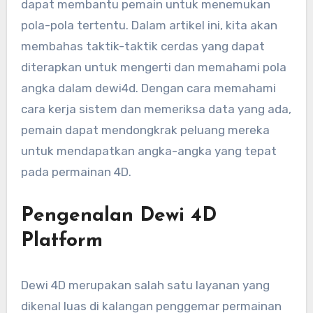
dapat membantu pemain untuk menemukan
pola-pola tertentu. Dalam artikel ini, kita akan
membahas taktik-taktik cerdas yang dapat
diterapkan untuk mengerti dan memahami pola
angka dalam dewi4d. Dengan cara memahami
cara kerja sistem dan memeriksa data yang ada,
pemain dapat mendongkrak peluang mereka
untuk mendapatkan angka-angka yang tepat
pada permainan 4D.
Pengenalan Dewi 4D
Platform
Dewi 4D merupakan salah satu layanan yang
dikenal luas di kalangan penggemar permainan