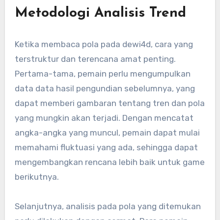
Metodologi Analisis Trend
Ketika membaca pola pada dewi4d, cara yang
terstruktur dan terencana amat penting.
Pertama-tama, pemain perlu mengumpulkan
data data hasil pengundian sebelumnya, yang
dapat memberi gambaran tentang tren dan pola
yang mungkin akan terjadi. Dengan mencatat
angka-angka yang muncul, pemain dapat mulai
memahami fluktuasi yang ada, sehingga dapat
mengembangkan rencana lebih baik untuk game
berikutnya.
Selanjutnya, analisis pada pola yang ditemukan