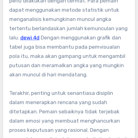
perlu dilakukan dengan cermat. Para pemain
dapat menggunakan metode statistik untuk
menganalisis kemungkinan muncul angka
tertentu berlandaskan jumlah kemunculan yang
lalu.
dewi 4d
Dengan menggunakan grafik dan
tabel juga bisa membantu pada pemvisualan
pola itu, maka akan gampang untuk mengambil
putusan dan meramalkan angka yang mungkin
akan muncul di hari mendatang.
Terakhir, penting untuk senantiasa disiplin
dalam menerapkan rencana yang sudah
ditetapkan. Pemain sebaiknya tidak terjebak
dalam emosi yang membuat menghancurkan
proses keputusan yang rasional. Dengan