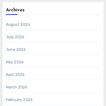
Archives
August 2026
July 2026
June 2026
May 2026
April 2026
March 2026
February 2026