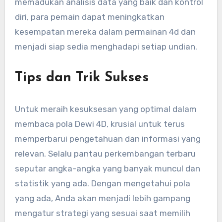
memadukan analisis data yang baik dan kontrol
diri, para pemain dapat meningkatkan
kesempatan mereka dalam permainan 4d dan
menjadi siap sedia menghadapi setiap undian.
Tips dan Trik Sukses
Untuk meraih kesuksesan yang optimal dalam
membaca pola Dewi 4D, krusial untuk terus
memperbarui pengetahuan dan informasi yang
relevan. Selalu pantau perkembangan terbaru
seputar angka-angka yang banyak muncul dan
statistik yang ada. Dengan mengetahui pola
yang ada, Anda akan menjadi lebih gampang
mengatur strategi yang sesuai saat memilih