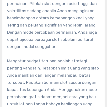
permainan. Pilihlah slot dengan rasio tinggi dan
volatilitas sedang apabila Anda menginginkan
keseimbangan antara kemenangan kecil yang
sering dan peluang signifikan yang lebih jarang.
Dengan mode percobaan permainan, Anda juga
dapat ujicoba berbagai slot sebelum bertaruh
dengan modal sungguhan.
Mengatur budget taruhan adalah strategi
penting yang lain. Tetapkan limit uang yang siap
Anda mainkan dan jangan melampaui batas
tersebut. Pastikan bermain slot sesuai dengan
kapasitas keuangan Anda. Menggunakan mode
percobaan gratis dapat menjadi cara yang baik
untuk latihan tanpa bahaya kehilangan uang.