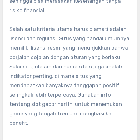
sehingga bisa merasakan kesenangan tanpa
risiko finansial.
Salah satu kriteria utama harus diamati adalah
lisensi dan regulasi. Situs yang handal umumnya
memiliki lisensi resmi yang menunjukkan bahwa
berjalan sejalan dengan aturan yang berlaku.
Selain itu, ulasan dari pemain lain juga adalah
indikator penting, di mana situs yang
mendapatkan banyaknya tanggapan positif
seringkali lebih terpercaya. Gunakan info
tentang slot gacor hari ini untuk menemukan
game yang tengah tren dan menghasilkan
benefit.