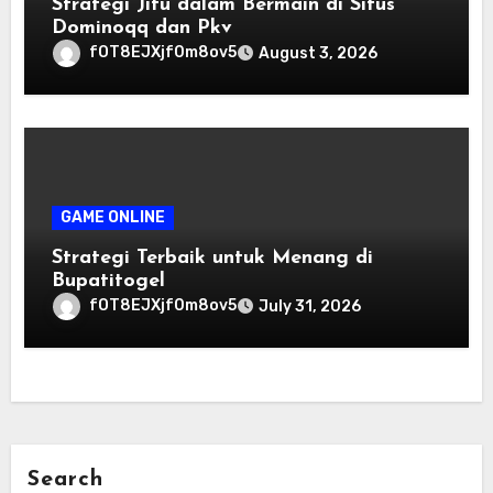
Strategi Jitu dalam Bermain di Situs
Dominoqq dan Pkv
fOT8EJXjf0m8ov5
August 3, 2026
GAME ONLINE
Strategi Terbaik untuk Menang di
Bupatitogel
fOT8EJXjf0m8ov5
July 31, 2026
Search