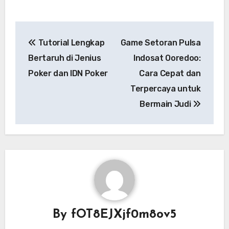
Post
Tutorial Lengkap
Game Setoran Pulsa
navigation
Bertaruh di Jenius
Indosat Ooredoo:
Poker dan IDN Poker
Cara Cepat dan
Terpercaya untuk
Bermain Judi
By
fOT8EJXjf0m8ov5