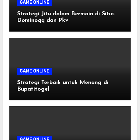
GAME ONLINE
Strategi Jitu dalam Bermain di Situs
Dominoqq dan Pkv
GAME ONLINE
Strategi Terbaik untuk Menang di
Bupatitogel
GAME ONLINE