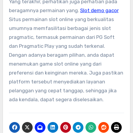
Yang terakhir, perhatikan juga perhatian pada
beragamnya permainan yang.
Slot demo gacor
Situs permainan slot online yang berkualitas
umumnya memfasilitasi berbagai jenis slot
pragmatic, termasuk permainan dari PG Soft
dan Pragmatic Play yang sudah terkenal.
Dengan adanya beragam pilihan, anda dapat
menemukan game slot online yang dari
preferensi dan keinginan mereka. Juga pastikan
platform tersebut menyediakan layanan
pelanggan yang cepat tanggap, sehingga jika
ada kendala, dapat segera diselesaikan.