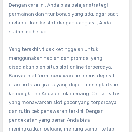
Dengan cara ini, Anda bisa belajar strategi
permainan dan fitur bonus yang ada, agar saat
melanjutkan ke slot dengan uang asli, Anda
sudah lebih siap.
Yang terakhir, tidak ketinggalan untuk
menggunakan hadiah dan promosi yang
disediakan oleh situs slot online terpercaya.
Banyak platform menawarkan bonus deposit
atau putaran gratis yang dapat meningkatkan
kemungkinan Anda untuk menang. Carilah situs
yang menawarkan slot gacor yang terpercaya
dan rutin cek penawaran terkini. Dengan
pendekatan yang benar, Anda bisa
meningkatkan peluang menang sambil tetap