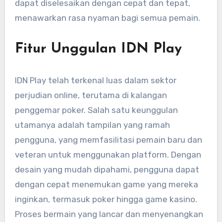
dapat diselesaikan dengan cepat dan tepat,
menawarkan rasa nyaman bagi semua pemain.
Fitur Unggulan IDN Play
IDN Play telah terkenal luas dalam sektor
perjudian online, terutama di kalangan
penggemar poker. Salah satu keunggulan
utamanya adalah tampilan yang ramah
pengguna, yang memfasilitasi pemain baru dan
veteran untuk menggunakan platform. Dengan
desain yang mudah dipahami, pengguna dapat
dengan cepat menemukan game yang mereka
inginkan, termasuk poker hingga game kasino.
Proses bermain yang lancar dan menyenangkan