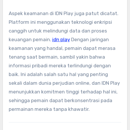
Aspek keamanan di IDN Play juga patut dicatat.
Platform ini menggunakan teknologi enkripsi
canggih untuk melindungi data dan proses
keuangan pemain.
idn play
Dengan jaringan
keamanan yang handal, pemain dapat merasa
tenang saat bermain, sambil yakin bahwa
informasi pribadi mereka terlindungi dengan
baik. Ini adalah salah satu hal yang penting
sekali dalam dunia perjudian online, dan IDN Play
menunjukkan komitmen tinggi terhadap hal ini,
sehingga pemain dapat berkonsentrasi pada
permainan mereka tanpa khawatir.