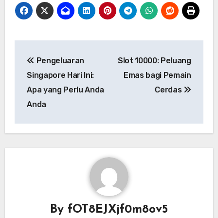
Post
Pengeluaran
Slot 10000: Peluang
navigation
Singapore Hari Ini:
Emas bagi Pemain
Apa yang Perlu Anda
Cerdas
Anda
By
fOT8EJXjf0m8ov5