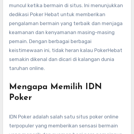
muncul ketika bermain di situs. Ini menunjukkan
dedikasi Poker Hebat untuk memberikan
pengalaman bermain yang terbaik dan menjaga
keamanan dan kenyamanan masing-masing
pemain. Dengan berbagai berbagai
keistimewaan ini, tidak heran kalau PokerHebat
semakin dikenal dan dicari di kalangan dunia
taruhan online.
Mengapa Memilih IDN
Poker
IDN Poker adalah salah satu situs poker online
terpopuler yang memberikan sensasi bermain