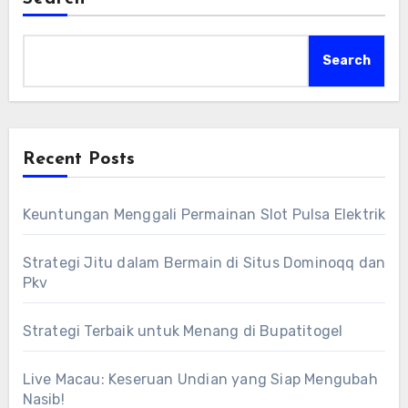
Search
Recent Posts
Keuntungan Menggali Permainan Slot Pulsa Elektrik
Strategi Jitu dalam Bermain di Situs Dominoqq dan
Pkv
Strategi Terbaik untuk Menang di Bupatitogel
Live Macau: Keseruan Undian yang Siap Mengubah
Nasib!