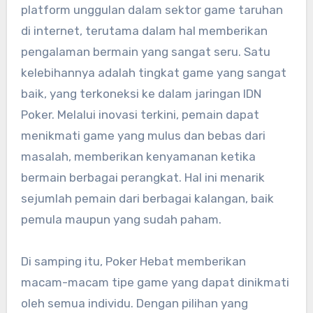
platform unggulan dalam sektor game taruhan
di internet, terutama dalam hal memberikan
pengalaman bermain yang sangat seru. Satu
kelebihannya adalah tingkat game yang sangat
baik, yang terkoneksi ke dalam jaringan IDN
Poker. Melalui inovasi terkini, pemain dapat
menikmati game yang mulus dan bebas dari
masalah, memberikan kenyamanan ketika
bermain berbagai perangkat. Hal ini menarik
sejumlah pemain dari berbagai kalangan, baik
pemula maupun yang sudah paham.
Di samping itu, Poker Hebat memberikan
macam-macam tipe game yang dapat dinikmati
oleh semua individu. Dengan pilihan yang