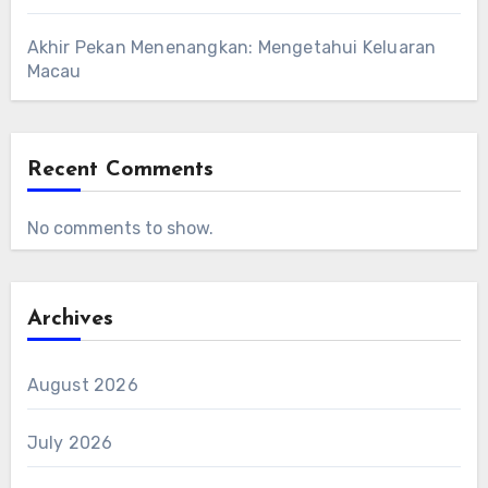
Akhir Pekan Menenangkan: Mengetahui Keluaran
Macau
Recent Comments
No comments to show.
Archives
August 2026
July 2026