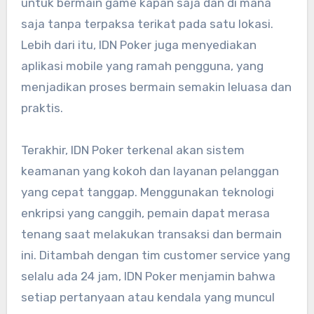
untuk bermain game kapan saja dan di mana
saja tanpa terpaksa terikat pada satu lokasi.
Lebih dari itu, IDN Poker juga menyediakan
aplikasi mobile yang ramah pengguna, yang
menjadikan proses bermain semakin leluasa dan
praktis.
Terakhir, IDN Poker terkenal akan sistem
keamanan yang kokoh dan layanan pelanggan
yang cepat tanggap. Menggunakan teknologi
enkripsi yang canggih, pemain dapat merasa
tenang saat melakukan transaksi dan bermain
ini. Ditambah dengan tim customer service yang
selalu ada 24 jam, IDN Poker menjamin bahwa
setiap pertanyaan atau kendala yang muncul