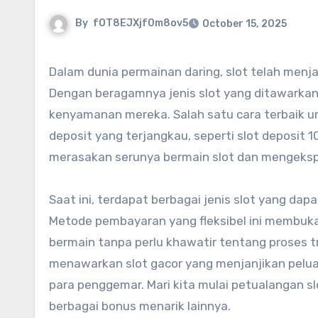
By
fOT8EJXjf0m8ov5
October 15, 2025
Dalam dunia permainan daring, slot telah menjadi salah satu pilihan paling populer di kalangan penggemar judi.
Dengan beragamnya jenis slot yang ditawarkan,
kenyamanan mereka. Salah satu cara terbaik 
deposit yang terjangkau, seperti slot deposit 
merasakan serunya bermain slot dan mengeksplo
Saat ini, terdapat berbagai jenis slot yang dapa
Metode pembayaran yang fleksibel ini membuka
bermain tanpa perlu khawatir tentang proses tr
menawarkan slot gacor yang menjanjikan peluan
para penggemar. Mari kita mulai petualangan sl
berbagai bonus menarik lainnya.