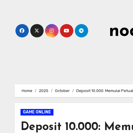
Skip
to
content
no
Home
2025
October
Deposit 10.000: Memulai Petua
GAME ONLINE
Deposit 10.000: Mem