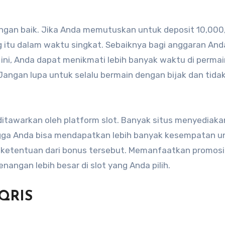
ngan baik. Jika Anda memutuskan untuk deposit 10,000
itu dalam waktu singkat. Sebaiknya bagi anggaran And
ini, Anda dapat menikmati lebih banyak waktu di perma
angan lupa untuk selalu bermain dengan bijak dan tida
itawarkan oleh platform slot. Banyak situs menyediaka
gga Anda bisa mendapatkan lebih banyak kesempatan u
 ketentuan dari bonus tersebut. Memanfaatkan promosi i
ngan lebih besar di slot yang Anda pilih.
 QRIS