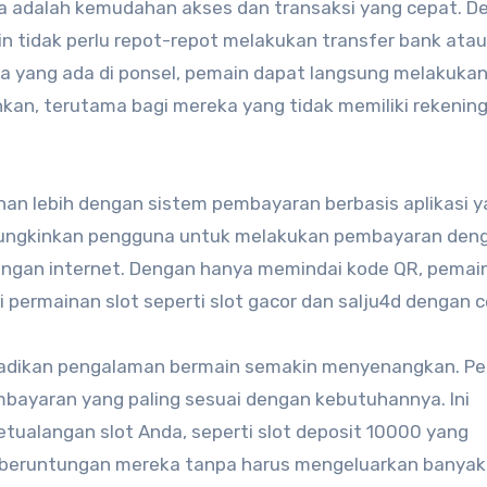
a adalah kemudahan akses dan transaksi yang cepat. D
 tidak perlu repot-repot melakukan transfer bank atau
 yang ada di ponsel, pemain dapat langsung melakuka
kan, terutama bagi mereka yang tidak memiliki rekenin
an lebih dengan sistem pembayaran berbasis aplikasi 
emungkinkan pengguna untuk melakukan pembayaran den
ngan internet. Dengan hanya memindai kode QR, pemain
 permainan slot seperti slot gacor dan salju4d dengan c
enjadikan pengalaman bermain semakin menyenangkan. P
embayaran yang paling sesuai dengan kebutuhannya. Ini
tualangan slot Anda, seperti slot deposit 10000 yang
eruntungan mereka tanpa harus mengeluarkan banyak