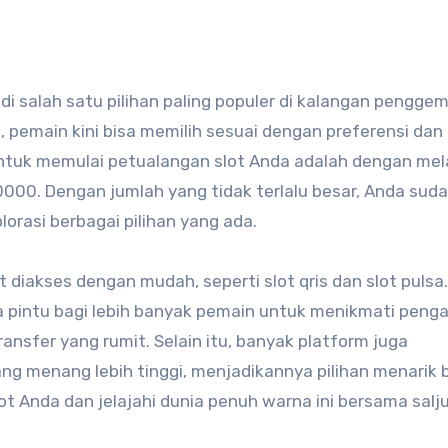
 pemain kini bisa memilih sesuai dengan preferensi dan
untuk memulai petualangan slot Anda adalah dengan me
10000. Dengan jumlah yang tidak terlalu besar, Anda suda
rasi berbagai pilihan yang ada.
t diakses dengan mudah, seperti slot qris dan slot pulsa.
 pintu bagi lebih banyak pemain untuk menikmati peng
ansfer yang rumit. Selain itu, banyak platform juga
g menang lebih tinggi, menjadikannya pilihan menarik 
ot Anda dan jelajahi dunia penuh warna ini bersama salj