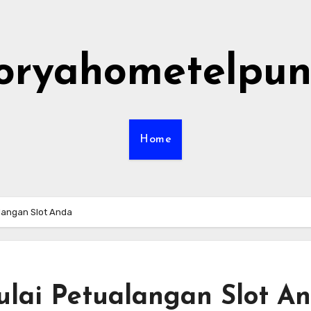
oryahometelpun
Home
langan Slot Anda
ulai Petualangan Slot A