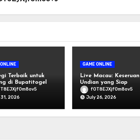
 ONLINE
GAME ONLINE
egi Terbaik untuk
Live Macau: Keseruan
g di Bupatitogel
Undian yang Siap
Mengubah Nasib!
OT8EJXjf0m8ov5
fOT8EJXjf0m8ov5
 31, 2026
July 26, 2026