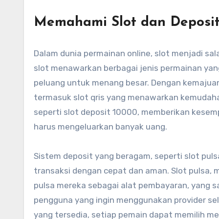
Memahami Slot dan Deposi
Dalam dunia permainan online, slot menjadi sal
slot menawarkan berbagai jenis permainan ya
peluang untuk menang besar. Dengan kemajuan t
termasuk slot qris yang menawarkan kemudahan
seperti slot deposit 10000, memberikan kese
harus mengeluarkan banyak uang.
Sistem deposit yang beragam, seperti slot pul
transaksi dengan cepat dan aman. Slot pulsa
pulsa mereka sebagai alat pembayaran, yang sang
pengguna yang ingin menggunakan provider sel
yang tersedia, setiap pemain dapat memilih m