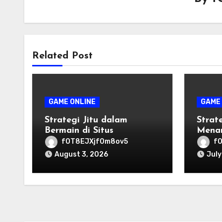
Related Post
GAME ONLINE
GAME
Strategi Jitu dalam
Strat
Bermain di Situs
Menan
Dominoqq dan Pkv
fOT8EJXjf0m8ov5
f
August 3, 2026
July