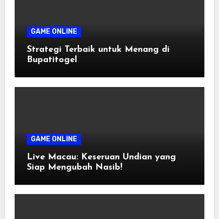
GAME ONLINE
Strategi Terbaik untuk Menang di
Bupatitogel
GAME ONLINE
Live Macau: Keseruan Undian yang
Siap Mengubah Nasib!