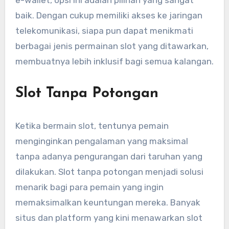
e-wallet, opsi ini adalah pilihan yang sangat
baik. Dengan cukup memiliki akses ke jaringan
telekomunikasi, siapa pun dapat menikmati
berbagai jenis permainan slot yang ditawarkan,
membuatnya lebih inklusif bagi semua kalangan.
Slot Tanpa Potongan
Ketika bermain slot, tentunya pemain
menginginkan pengalaman yang maksimal
tanpa adanya pengurangan dari taruhan yang
dilakukan. Slot tanpa potongan menjadi solusi
menarik bagi para pemain yang ingin
memaksimalkan keuntungan mereka. Banyak
situs dan platform yang kini menawarkan slot