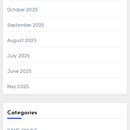
October 2025
September 2025
August 2025
July 2025
June 2025
May 2025
Categories