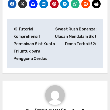
Post
Tutorial
Sweet Rush Bonanza:
navigation
Komprehensif
Ulasan Mendalam Slot
Permainan Slot Kuota
Demo Terbaik!
Tri untuk para
Pengguna Cerdas