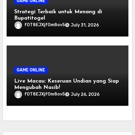
GAME ONLINE
Strategi Terbaik untuk Menang di
Bupatitogel
fOT8EJXjf0m8ov5
July 31, 2026
GAME ONLINE
Live Macau: Keseruan Undian yang Siap
Mengubah Nasib!
fOT8EJXjf0m8ov5
July 26, 2026