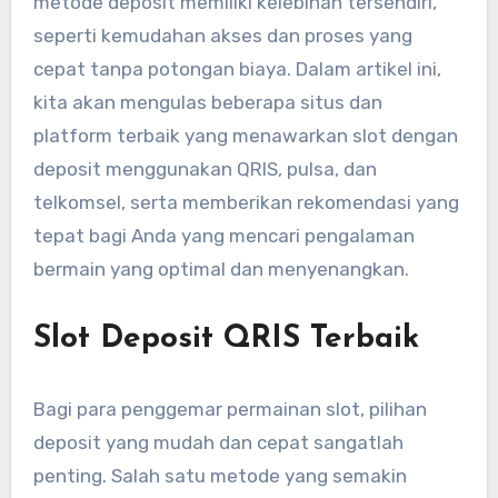
metode deposit memiliki kelebihan tersendiri,
seperti kemudahan akses dan proses yang
cepat tanpa potongan biaya. Dalam artikel ini,
kita akan mengulas beberapa situs dan
platform terbaik yang menawarkan slot dengan
deposit menggunakan QRIS, pulsa, dan
telkomsel, serta memberikan rekomendasi yang
tepat bagi Anda yang mencari pengalaman
bermain yang optimal dan menyenangkan.
Slot Deposit QRIS Terbaik
Bagi para penggemar permainan slot, pilihan
deposit yang mudah dan cepat sangatlah
penting. Salah satu metode yang semakin