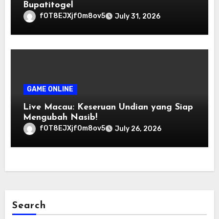
Bupatitogel
fOT8EJXjf0m8ov5
July 31, 2026
GAME ONLINE
Live Macau: Keseruan Undian yang Siap
Mengubah Nasib!
fOT8EJXjf0m8ov5
July 26, 2026
Search