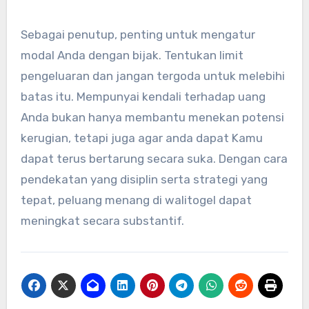
Sebagai penutup, penting untuk mengatur
modal Anda dengan bijak. Tentukan limit
pengeluaran dan jangan tergoda untuk melebihi
batas itu. Mempunyai kendali terhadap uang
Anda bukan hanya membantu menekan potensi
kerugian, tetapi juga agar anda dapat Kamu
dapat terus bertarung secara suka. Dengan cara
pendekatan yang disiplin serta strategi yang
tepat, peluang menang di walitogel dapat
meningkat secara substantif.