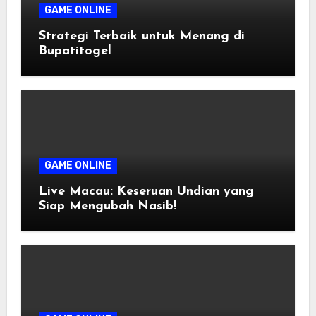
GAME ONLINE
Strategi Terbaik untuk Menang di
Bupatitogel
GAME ONLINE
Live Macau: Keseruan Undian yang
Siap Mengubah Nasib!