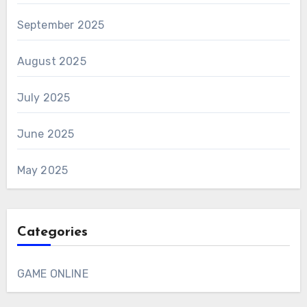
September 2025
August 2025
July 2025
June 2025
May 2025
Categories
GAME ONLINE