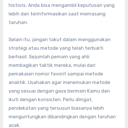
historis, Anda bisa mengambil keputusan yang
lebih dan terinformasikan saat memasang
taruhan.
Selain itu, jangan takut dalam menggunakan
strategi atau metode yang telah terbukti
berhasil. Sejumlah pemain yang ahli
membagikan taktik mereka, mulai dari
pemakaian nomor favorit sampai metode
analitik. Usahakan agar menemukan metode
yang sesuai dengan gaya bermain Kamu dan
ikuti dengan konsisten. Perlu diingat,
pendekatan yang tersusun biasanya lebih
menguntungkan dibandingkan dengan taruhan
acak.