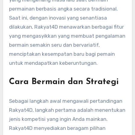
permainan berbasis angka secara tradisional.
Saat ini, dengan inovasi yang senantiasa
dilakukan, Rakyat4D menawarkan berbagai fitur
yang mengasyikkan yang membuat pengalaman
bermain semakin seru dan bervariatif,
menciptakan kesempatan baru bagi pemain
untuk mendapatkan keberuntungan.
Cara Bermain dan Strategi
Sebagai langkah awal mengawali pertandingan
Rakyat4D, langkah pertama adalah menentukan
jenis kompetisi yang ingin Anda mainkan.
Rakyat4D menyediakan beragam pilihan