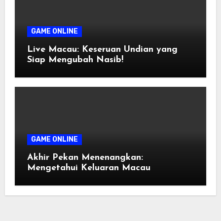
GAME ONLINE
Live Macau: Keseruan Undian yang
Siap Mengubah Nasib!
GAME ONLINE
Akhir Pekan Menenangkan:
Mengetahui Keluaran Macau