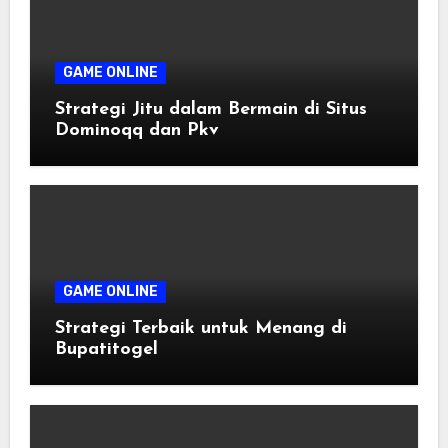
GAME ONLINE
Strategi Jitu dalam Bermain di Situs
Dominoqq dan Pkv
GAME ONLINE
Strategi Terbaik untuk Menang di
Bupatitogel