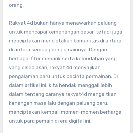
orang.
Rakyat 4d bukan hanya menawarkan peluang
untuk mencapai kemenangan besar, tetapi juga
menciptakan menciptakan komunitas di antara
di antara semua para pemainnya. Dengan
berbagai fitur menarik serta kemudahan yang
yang disediakan, rakyat 4d menyajikan
pengalaman baru untuk pecinta permainan. Di
dalam artikel ini, kita hendak menggali lebih
dalam tentang caranya rakyat4d mengaitkan
kenangan masa lalu dengan peluang baru,
menciptakan kembali momen-momen berharga
untuk para pemain di era digital ini.