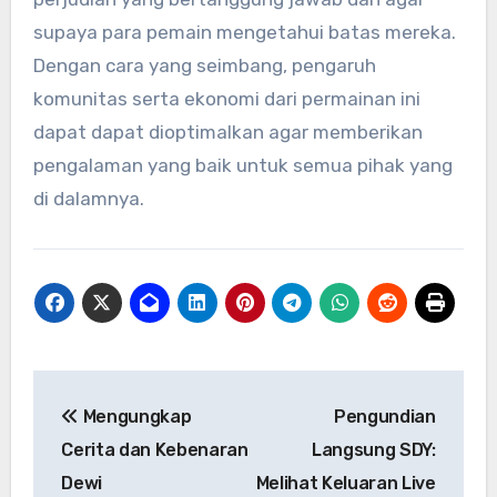
supaya para pemain mengetahui batas mereka.
Dengan cara yang seimbang, pengaruh
komunitas serta ekonomi dari permainan ini
dapat dapat dioptimalkan agar memberikan
pengalaman yang baik untuk semua pihak yang
di dalamnya.
Post
Mengungkap
Pengundian
navigation
Cerita dan Kebenaran
Langsung SDY:
Dewi
Melihat Keluaran Live