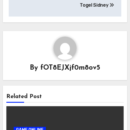
Togel Sidney
By
fOT8EJXjf0m8ov5
Related Post
GAME ONLINE