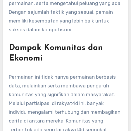
permainan, serta mengetahui peluang yang ada.
Dengan sejumlah taktik yang sesuai, pemain
memiliki kesempatan yang lebih baik untuk
sukses dalam kompetisi ini.
Dampak Komunitas dan
Ekonomi
Permainan ini tidak hanya permainan berbasis
data, melainkan serta membawa pengaruh
komunitas yang signifikan dalam masyarakat.
Melalui partisipasi di rakyat4d ini, banyak
individu mengalami terhubung dan membagikan
cerita di antara mereka. Komunitas yang
terbentuk ada seputar rakyat4d seringkali