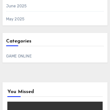
June 2025
May 2025
Categories
GAME ONLINE
You Missed