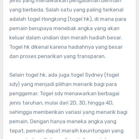
jenis yang menawarkan pengalaman bermain
yang berbeda. Salah satu yang paling terkenal
adalah togel Hongkong (togel hk), di mana para
pemain berupaya menebak angka yang akan
keluar dalam undian dan meraih hadiah besar.
Togel hk dikenal karena hadiahnya yang besar
dan proses penarikan yang transparan.
Selain togel hk, ada juga togel Sydney (togel
sdy) yang menjadi pilihan menarik bagi para
penggemar. Togel sdy menawarkan berbagai
jenis taruhan, mulai dari 2D, 3D, hingga 4D,
sehingga memberikan variasi yang menarik bagi
pemain. Dengan hanya meneka angka yang
tepat, pemain dapat meraih keuntungan yang