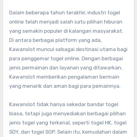
Dalam beberapa tahun terakhir, industri togel
online telah menjadi salah satu pilihan hiburan
yang semakin populer di kalangan masyarakat.
Di antara berbagai platform yang ada,
Kawanslot muncul sebagai destinasi utama bagi
para penggemar togel online. Dengan berbagai
jenis permainan dan layanan yang ditawarkan,
Kawanslot memberikan pengalaman bermain
yang menarik dan aman bagi para pemainnya.
Kawanslot tidak hanya sekedar bandar togel
biasa, tetapi juga menyediakan berbagai pilihan
jenis togel yang terkenal, seperti togel HK, togel
SDY, dan togel SGP. Selain itu, kemudahan dalam