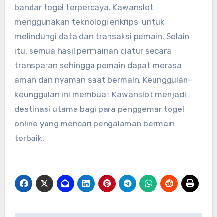
bandar togel terpercaya, Kawanslot
menggunakan teknologi enkripsi untuk
melindungi data dan transaksi pemain. Selain
itu, semua hasil permainan diatur secara
transparan sehingga pemain dapat merasa
aman dan nyaman saat bermain. Keunggulan-
keunggulan ini membuat Kawanslot menjadi
destinasi utama bagi para penggemar togel
online yang mencari pengalaman bermain
terbaik.