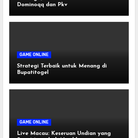
Dominoqq dan Pkv
GAME ONLINE
Strategi Terbaik untuk Menang di
Bupatitogel
GAME ONLINE
Live Macau: Keseruan Undian yang