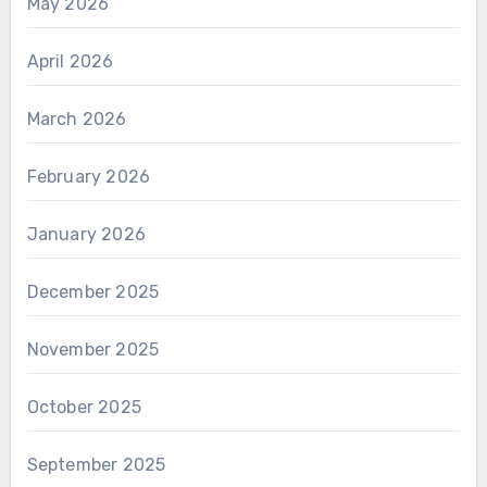
May 2026
April 2026
March 2026
February 2026
January 2026
December 2025
November 2025
October 2025
September 2025