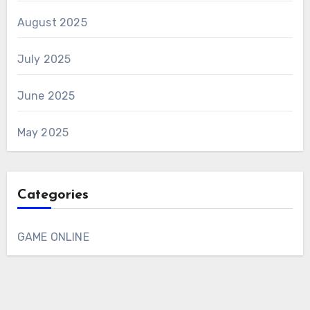
August 2025
July 2025
June 2025
May 2025
Categories
GAME ONLINE