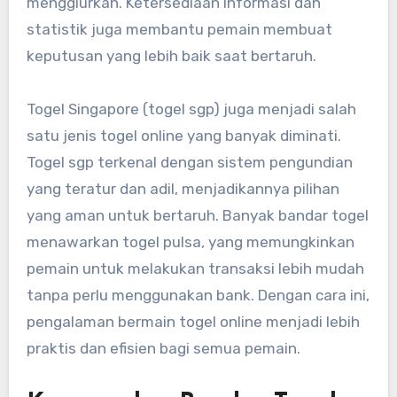
menggiurkan. Ketersediaan informasi dan
statistik juga membantu pemain membuat
keputusan yang lebih baik saat bertaruh.
Togel Singapore (togel sgp) juga menjadi salah
satu jenis togel online yang banyak diminati.
Togel sgp terkenal dengan sistem pengundian
yang teratur dan adil, menjadikannya pilihan
yang aman untuk bertaruh. Banyak bandar togel
menawarkan togel pulsa, yang memungkinkan
pemain untuk melakukan transaksi lebih mudah
tanpa perlu menggunakan bank. Dengan cara ini,
pengalaman bermain togel online menjadi lebih
praktis dan efisien bagi semua pemain.