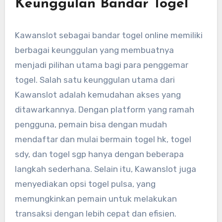
Keunggulan Bandar Togel
Kawanslot sebagai bandar togel online memiliki
berbagai keunggulan yang membuatnya
menjadi pilihan utama bagi para penggemar
togel. Salah satu keunggulan utama dari
Kawanslot adalah kemudahan akses yang
ditawarkannya. Dengan platform yang ramah
pengguna, pemain bisa dengan mudah
mendaftar dan mulai bermain togel hk, togel
sdy, dan togel sgp hanya dengan beberapa
langkah sederhana. Selain itu, Kawanslot juga
menyediakan opsi togel pulsa, yang
memungkinkan pemain untuk melakukan
transaksi dengan lebih cepat dan efisien.