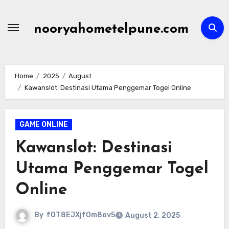
Skip
to
nooryahometelpune.com
content
Home
2025
August
Kawanslot: Destinasi Utama Penggemar Togel Online
GAME ONLINE
Kawanslot: Destinasi
Utama Penggemar Togel
Online
By
fOT8EJXjf0m8ov5
August 2, 2025