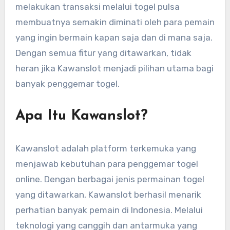
melakukan transaksi melalui togel pulsa
membuatnya semakin diminati oleh para pemain
yang ingin bermain kapan saja dan di mana saja.
Dengan semua fitur yang ditawarkan, tidak
heran jika Kawanslot menjadi pilihan utama bagi
banyak penggemar togel.
Apa Itu Kawanslot?
Kawanslot adalah platform terkemuka yang
menjawab kebutuhan para penggemar togel
online. Dengan berbagai jenis permainan togel
yang ditawarkan, Kawanslot berhasil menarik
perhatian banyak pemain di Indonesia. Melalui
teknologi yang canggih dan antarmuka yang