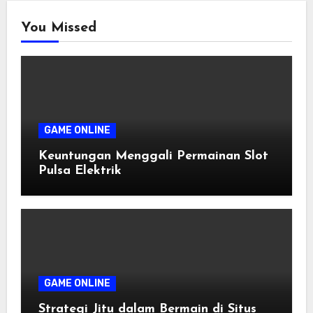
You Missed
GAME ONLINE
Keuntungan Menggali Permainan Slot
Pulsa Elektrik
GAME ONLINE
Strategi Jitu dalam Bermain di Situs