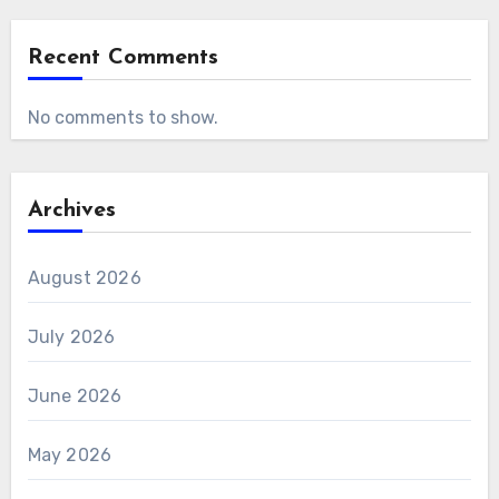
Recent Comments
No comments to show.
Archives
August 2026
July 2026
June 2026
May 2026