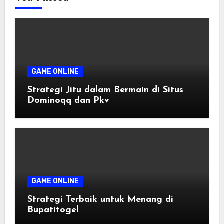
GAME ONLINE
Strategi Jitu dalam Bermain di Situs
Dominoqq dan Pkv
GAME ONLINE
Strategi Terbaik untuk Menang di
Bupatitogel