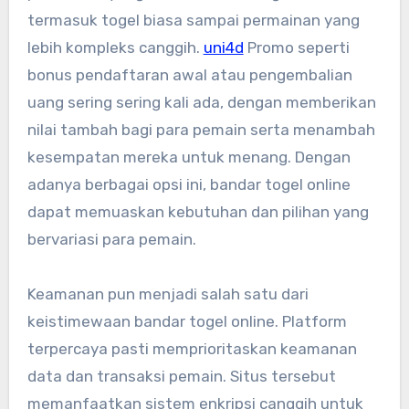
termasuk togel biasa sampai permainan yang
lebih kompleks canggih.
uni4d
Promo seperti
bonus pendaftaran awal atau pengembalian
uang sering sering kali ada, dengan memberikan
nilai tambah bagi para pemain serta menambah
kesempatan mereka untuk menang. Dengan
adanya berbagai opsi ini, bandar togel online
dapat memuaskan kebutuhan dan pilihan yang
bervariasi para pemain.
Keamanan pun menjadi salah satu dari
keistimewaan bandar togel online. Platform
terpercaya pasti memprioritaskan keamanan
data dan transaksi pemain. Situs tersebut
memanfaatkan sistem enkripsi canggih untuk