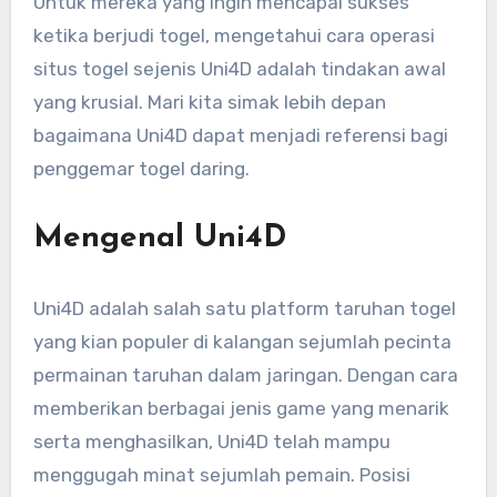
Untuk mereka yang ingin mencapai sukses
ketika berjudi togel, mengetahui cara operasi
situs togel sejenis Uni4D adalah tindakan awal
yang krusial. Mari kita simak lebih depan
bagaimana Uni4D dapat menjadi referensi bagi
penggemar togel daring.
Mengenal Uni4D
Uni4D adalah salah satu platform taruhan togel
yang kian populer di kalangan sejumlah pecinta
permainan taruhan dalam jaringan. Dengan cara
memberikan berbagai jenis game yang menarik
serta menghasilkan, Uni4D telah mampu
menggugah minat sejumlah pemain. Posisi