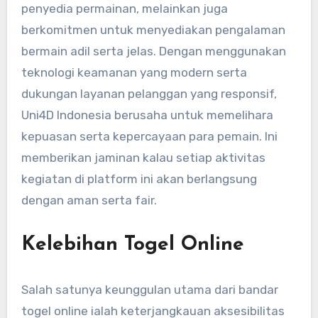
penyedia permainan, melainkan juga
berkomitmen untuk menyediakan pengalaman
bermain adil serta jelas. Dengan menggunakan
teknologi keamanan yang modern serta
dukungan layanan pelanggan yang responsif,
Uni4D Indonesia berusaha untuk memelihara
kepuasan serta kepercayaan para pemain. Ini
memberikan jaminan kalau setiap aktivitas
kegiatan di platform ini akan berlangsung
dengan aman serta fair.
Kelebihan Togel Online
Salah satunya keunggulan utama dari bandar
togel online ialah keterjangkauan aksesibilitas