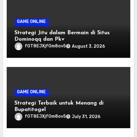
GAME ONLINE
Strategi Jitu dalam Bermain di Situs
Dominoqq dan Pkv
fOT8EJXjf0m8ov5
August 3, 2026
GAME ONLINE
Strategi Terbaik untuk Menang di
Bupatitogel
fOT8EJXjf0m8ov5
July 31, 2026