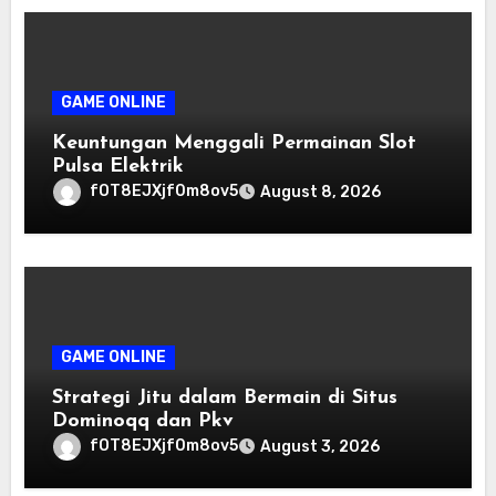
GAME ONLINE
Keuntungan Menggali Permainan Slot
Pulsa Elektrik
fOT8EJXjf0m8ov5
August 8, 2026
GAME ONLINE
Strategi Jitu dalam Bermain di Situs
Dominoqq dan Pkv
fOT8EJXjf0m8ov5
August 3, 2026