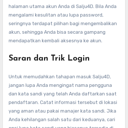
halaman utama akun Anda di Salju4D. Bila Anda
mengalami kesulitan atau lupa password,
seringnya terdapat pilihan bagi mengembalikan
akun, sehingga Anda bisa secara gampang
mendapatkan kembali aksesnya ke akun.
Saran dan Trik Login
Untuk memudahkan tahapan masuk Salju4D,
jangan lupa Anda mengingat nama pengguna
dan kata sandi yang telah Anda daftarkan saat
pendaftaran. Catat informasi tersebut di lokasi
yang aman atau pakai manajer kata sandi. Jika
Anda kehilangan salah satu dari keduanya, cari