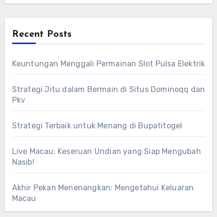
Recent Posts
Keuntungan Menggali Permainan Slot Pulsa Elektrik
Strategi Jitu dalam Bermain di Situs Dominoqq dan
Pkv
Strategi Terbaik untuk Menang di Bupatitogel
Live Macau: Keseruan Undian yang Siap Mengubah
Nasib!
Akhir Pekan Menenangkan: Mengetahui Keluaran
Macau