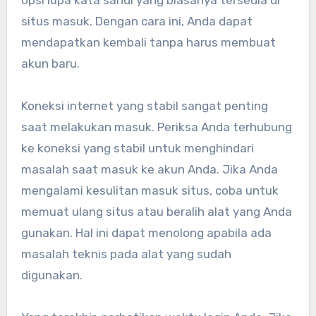
opsi lupa kata sandi yang biasanya tersedia di
situs masuk. Dengan cara ini, Anda dapat
mendapatkan kembali tanpa harus membuat
akun baru.
Koneksi internet yang stabil sangat penting
saat melakukan masuk. Periksa Anda terhubung
ke koneksi yang stabil untuk menghindari
masalah saat masuk ke akun Anda. Jika Anda
mengalami kesulitan masuk situs, coba untuk
memuat ulang situs atau beralih alat yang Anda
gunakan. Hal ini dapat menolong apabila ada
masalah teknis pada alat yang sudah
digunakan.