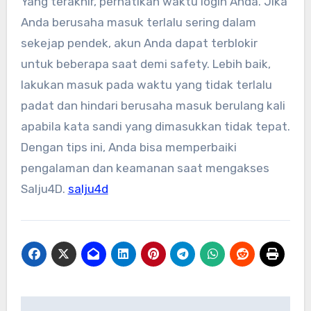
Yang terakhir, perhatikan waktu login Anda. Jika
Anda berusaha masuk terlalu sering dalam
sekejap pendek, akun Anda dapat terblokir
untuk beberapa saat demi safety. Lebih baik,
lakukan masuk pada waktu yang tidak terlalu
padat dan hindari berusaha masuk berulang kali
apabila kata sandi yang dimasukkan tidak tepat.
Dengan tips ini, Anda bisa memperbaiki
pengalaman dan keamanan saat mengakses
Salju4D.
salju4d
Post