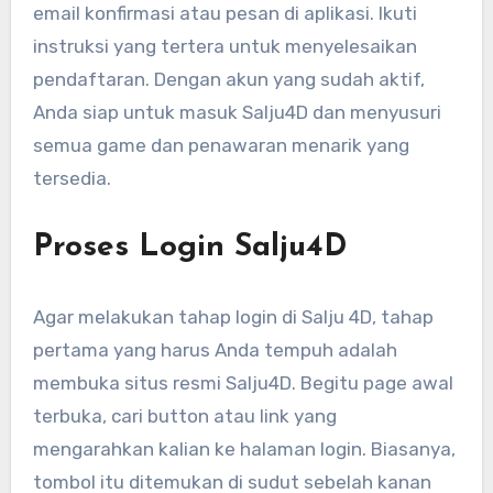
email konfirmasi atau pesan di aplikasi. Ikuti
instruksi yang tertera untuk menyelesaikan
pendaftaran. Dengan akun yang sudah aktif,
Anda siap untuk masuk Salju4D dan menyusuri
semua game dan penawaran menarik yang
tersedia.
Proses Login Salju4D
Agar melakukan tahap login di Salju 4D, tahap
pertama yang harus Anda tempuh adalah
membuka situs resmi Salju4D. Begitu page awal
terbuka, cari button atau link yang
mengarahkan kalian ke halaman login. Biasanya,
tombol itu ditemukan di sudut sebelah kanan