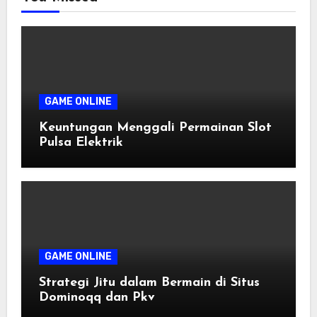
GAME ONLINE
Keuntungan Menggali Permainan Slot
Pulsa Elektrik
GAME ONLINE
Strategi Jitu dalam Bermain di Situs
Dominoqq dan Pkv