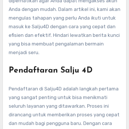
diperhatikan agar Anda dapat mengakses akun
Anda dengan mudah. Dalam artikel ini, kami akan
mengulas tahapan yang perlu Anda ikuti untuk
masuk ke Salju4D dengan cara yang cepat dan
efisien dan efektif. Hindari lewatkan berita kunci
yang bisa membuat pengalaman bermain
menjadi seru.
Pendaftaran Salju 4D
Pendaftaran di Salju4D adalah langkah pertama
yang sangat penting untuk bisa menikmati
seluruh layanan yang ditawarkan. Proses ini
dirancang untuk memberikan proses yang cepat
dan mudah bagi pengguna baru. Dengan cara