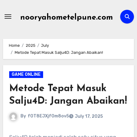
Skip
to
nooryahometelpune.com
content
Home
2025
July
Metode Tepat Masuk Salju4D: Jangan Abaikan!
GAME ONLINE
Metode Tepat Masuk
Salju4D: Jangan Abaikan!
By
fOT8EJXjf0m8ov5
July 17, 2025