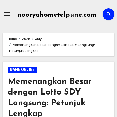
Skip
to
nooryahometelpune.com
content
Home
2025
July
Memenangkan Besar dengan Lotto SDY Langsung:
Petunjuk Lengkap
GAME ONLINE
Memenangkan Besar
dengan Lotto SDY
Langsung: Petunjuk
Lengkap