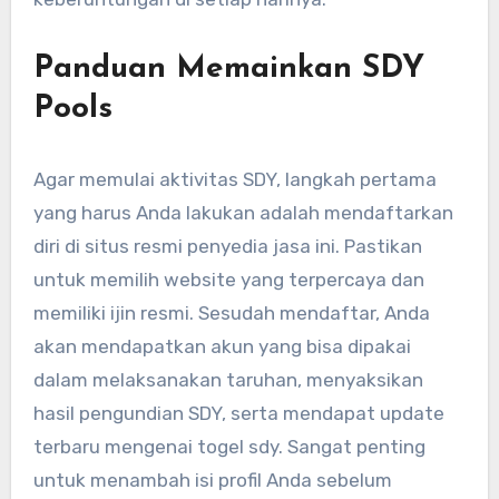
Panduan Memainkan SDY
Pools
Agar memulai aktivitas SDY, langkah pertama
yang harus Anda lakukan adalah mendaftarkan
diri di situs resmi penyedia jasa ini. Pastikan
untuk memilih website yang terpercaya dan
memiliki ijin resmi. Sesudah mendaftar, Anda
akan mendapatkan akun yang bisa dipakai
dalam melaksanakan taruhan, menyaksikan
hasil pengundian SDY, serta mendapat update
terbaru mengenai togel sdy. Sangat penting
untuk menambah isi profil Anda sebelum