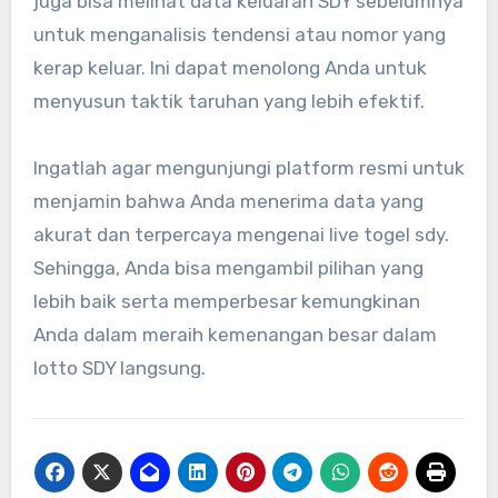
juga bisa melihat data keluaran SDY sebelumnya
untuk menganalisis tendensi atau nomor yang
kerap keluar. Ini dapat menolong Anda untuk
menyusun taktik taruhan yang lebih efektif.
Ingatlah agar mengunjungi platform resmi untuk
menjamin bahwa Anda menerima data yang
akurat dan terpercaya mengenai live togel sdy.
Sehingga, Anda bisa mengambil pilihan yang
lebih baik serta memperbesar kemungkinan
Anda dalam meraih kemenangan besar dalam
lotto SDY langsung.