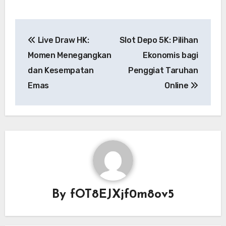
Post
Live Draw HK:
Slot Depo 5K: Pilihan
navigation
Momen Menegangkan
Ekonomis bagi
dan Kesempatan
Penggiat Taruhan
Emas
Online
By
fOT8EJXjf0m8ov5