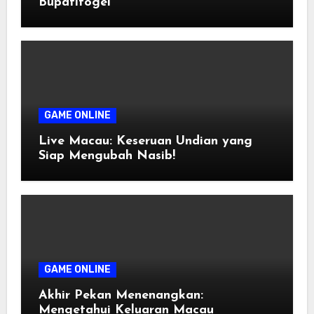
Bupatitogel
GAME ONLINE
Live Macau: Keseruan Undian yang
Siap Mengubah Nasib!
GAME ONLINE
Akhir Pekan Menenangkan:
Mengetahui Keluaran Macau