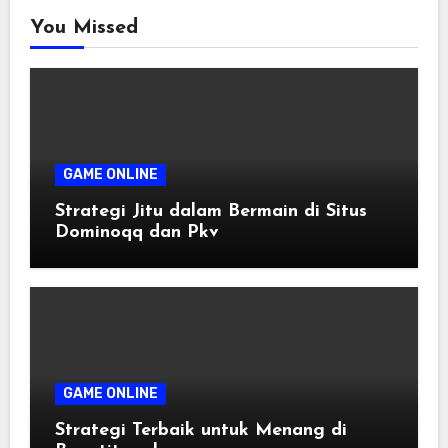
You Missed
GAME ONLINE
Strategi Jitu dalam Bermain di Situs
Dominoqq dan Pkv
GAME ONLINE
Strategi Terbaik untuk Menang di