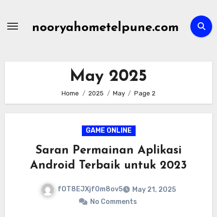
Skip
to
nooryahometelpune.com
content
May 2025
Home
2025
May
Page 2
GAME ONLINE
Saran Permainan Aplikasi
Android Terbaik untuk 2023
fOT8EJXjf0m8ov5
May 21, 2025
No Comments